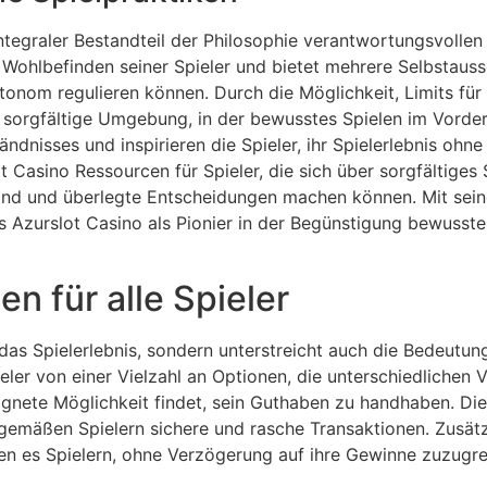
 integraler Bestandteil der Philosophie verantwortungsvolle
 Wohlbefinden seiner Spieler und bietet mehrere Selbstauss
tonom regulieren können. Durch die Möglichkeit, Limits für
ne sorgfältige Umgebung, in der bewusstes Spielen im Vord
ändnisses und inspirieren die Spieler, ihr Spielerlebnis ohn
t Casino Ressourcen für Spieler, die sich über sorgfältige
 sind und überlegte Entscheidungen machen können. Mit se
s Azurslot Casino als Pionier in der Begünstigung bewusste
 für alle Spieler
das Spielerlebnis, sondern unterstreicht auch die Bedeutun
ieler von einer Vielzahl an Optionen, die unterschiedlichen
ignete Möglichkeit findet, sein Guthaben zu handhaben. Die
emäßen Spielern sichere und rasche Transaktionen. Zusätz
en es Spielern, ohne Verzögerung auf ihre Gewinne zuzugre