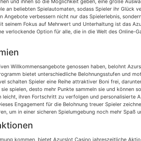
höhen und ihnen so die Möglichkeit geben, eine große Auswa
iele an beliebten Spielautomaten, sodass Spieler ihr Glück
ven Angebote verbessern nicht nur das Spielerlebnis, sonder
t seinem Fokus auf Mehrwert und Unterhaltung ist das Azu
e verlockende Option für alle, die in die Welt des Online-
mien
iven Willkommensangebote genossen haben, belohnt Azurslo
ogramm bietet unterschiedliche Belohnungsstufen und moti
vel schalten Spieler eine Reihe attraktiver Boni frei, darun
ie spielen, desto mehr Punkte sammeln sie und können so a
leicht, ihren Fortschritt zu verfolgen und personalisierte A
ieses Engagement für die Belohnung treuer Spieler zeichnet
ren, um in einer sicheren Spielumgebung noch mehr Spaß u
ktionen
mung kommen, bietet Azurslot Casino jahreszeitliche Aktion