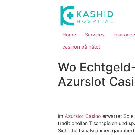
Home
Services
Insurance
casinon på nätet
Wo Echtgeld-S
Azurslot Casi
Im
Azurslot Casino
erwartet Spiel
traditionellen Tischspielen und s
Sicherheitsmaßnahmen garantiert d