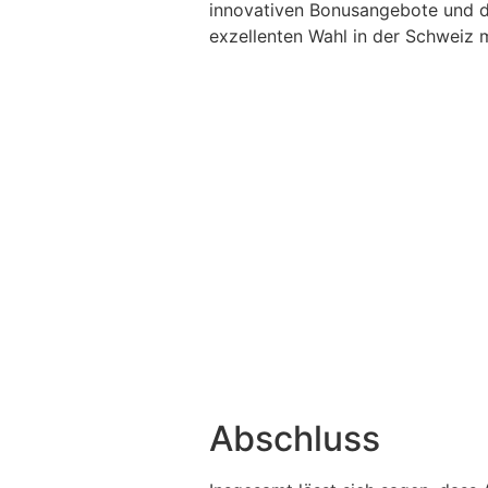
innovativen Bonusangebote und di
exzellenten Wahl in der Schweiz 
Abschluss