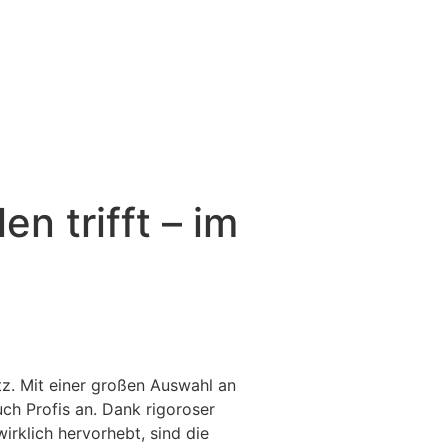
n trifft – im
z. Mit einer großen Auswahl an
ch Profis an. Dank rigoroser
irklich hervorhebt, sind die