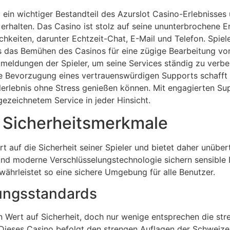
ein wichtiger Bestandteil des Azurslot Casino-Erlebnisses un
e erhalten. Das Casino ist stolz auf seine ununterbrochene 
hkeiten, darunter Echtzeit-Chat, E-Mail und Telefon. Spiel
 das Bemühen des Casinos für eine zügige Bearbeitung von 
meldungen der Spieler, um seine Services ständig zu verb
die Bevorzugung eines vertrauenswürdigen Supports schafft
lerlebnis ohne Stress genießen können. Mit engagierten Sup
gezeichnetem Service in jeder Hinsicht.
e Sicherheitsmerkmale
t auf die Sicherheit seiner Spieler und bietet daher unübe
nd moderne Verschlüsselungstechnologie sichern sensible 
ährleistet so eine sichere Umgebung für alle Benutzer.
rungsstandards
n Wert auf Sicherheit, doch nur wenige entsprechen die st
 Dieses Casino befolgt den strengen Auflagen der Schweiz