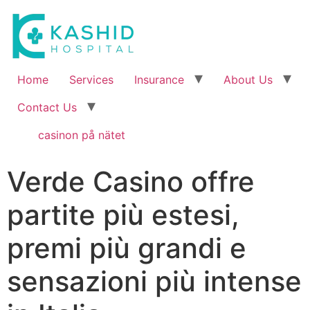
Home
Services
Insurance
About Us
Contact Us
casinon på nätet
Verde Casino offre
partite più estesi,
premi più grandi e
sensazioni più intense