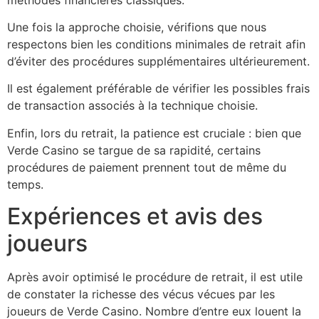
Une fois la approche choisie, vérifions que nous
respectons bien les conditions minimales de retrait afin
d’éviter des procédures supplémentaires ultérieurement.
Il est également préférable de vérifier les possibles frais
de transaction associés à la technique choisie.
Enfin, lors du retrait, la patience est cruciale : bien que
Verde Casino se targue de sa rapidité, certains
procédures de paiement prennent tout de même du
temps.
Expériences et avis des
joueurs
Après avoir optimisé le procédure de retrait, il est utile
de constater la richesse des vécus vécues par les
joueurs de Verde Casino. Nombre d’entre eux louent la