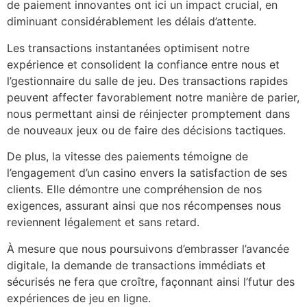
de paiement innovantes ont ici un impact crucial, en
diminuant considérablement les délais d’attente.
Les transactions instantanées optimisent notre
expérience et consolident la confiance entre nous et
l’gestionnaire du salle de jeu. Des transactions rapides
peuvent affecter favorablement notre manière de parier,
nous permettant ainsi de réinjecter promptement dans
de nouveaux jeux ou de faire des décisions tactiques.
De plus, la vitesse des paiements témoigne de
l’engagement d’un casino envers la satisfaction de ses
clients. Elle démontre une compréhension de nos
exigences, assurant ainsi que nos récompenses nous
reviennent légalement et sans retard.
À mesure que nous poursuivons d’embrasser l’avancée
digitale, la demande de transactions immédiats et
sécurisés ne fera que croître, façonnant ainsi l’futur des
expériences de jeu en ligne.