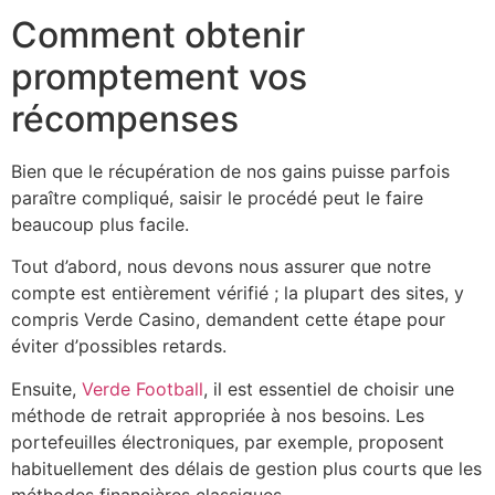
Comment obtenir
promptement vos
récompenses
Bien que le récupération de nos gains puisse parfois
paraître compliqué, saisir le procédé peut le faire
beaucoup plus facile.
Tout d’abord, nous devons nous assurer que notre
compte est entièrement vérifié ; la plupart des sites, y
compris Verde Casino, demandent cette étape pour
éviter d’possibles retards.
Ensuite,
Verde Football
, il est essentiel de choisir une
méthode de retrait appropriée à nos besoins. Les
portefeuilles électroniques, par exemple, proposent
habituellement des délais de gestion plus courts que les
méthodes financières classiques.