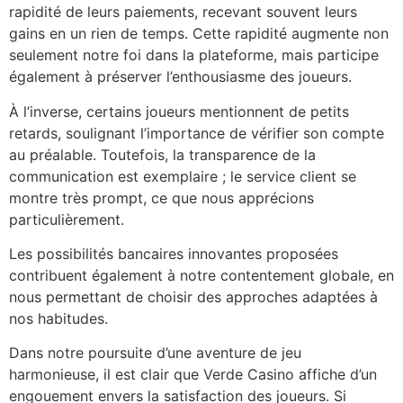
rapidité de leurs paiements, recevant souvent leurs
gains en un rien de temps. Cette rapidité augmente non
seulement notre foi dans la plateforme, mais participe
également à préserver l’enthousiasme des joueurs.
À l’inverse, certains joueurs mentionnent de petits
retards, soulignant l’importance de vérifier son compte
au préalable. Toutefois, la transparence de la
communication est exemplaire ; le service client se
montre très prompt, ce que nous apprécions
particulièrement.
Les possibilités bancaires innovantes proposées
contribuent également à notre contentement globale, en
nous permettant de choisir des approches adaptées à
nos habitudes.
Dans notre poursuite d’une aventure de jeu
harmonieuse, il est clair que Verde Casino affiche d’un
engouement envers la satisfaction des joueurs. Si