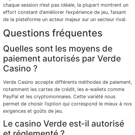
chaque session n’est pas idéale, la plupart montrent un
effort constant d’améliorer l’expérience de jeu, faisant
de la plateforme un acteur majeur sur un secteur rival.
Questions fréquentes
Quelles sont les moyens de
paiement autorisés par Verde
Casino ?
Verde Casino accepte différents méthodes de paiement,
notamment les cartes de crédit, les e-wallets comme
PayPal et les cryptomonnaies. Cette variété nous
permet de choisir l’option qui correspond le mieux à nos
exigences et goûts de jeu.
Le casino Verde est-il autorisé
et réglementé ?