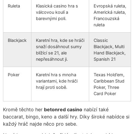
Ruleta
Klasická casino hra s
Evropská ruleta,
válcovou koulí a
Americká ruleta,
barevnými poli.
Francouzská
ruleta
Blackjack
Karetní hra, kde se hráči
Classic
snaží dosáhnout sumy
Blackjack, Multi
blížící se 21, ale
Hand Blackjack,
nepřesáhnout ji.
Spanish 21
Poker
Karetní hra s mnoha
Texas Hold’em,
variantami, kde hráči
Caribbean Stud
hrají proti sobě.
Poker, Three
Card Poker
Kromě těchto her
betonred casino
nabízí také
baccarat, bingo, keno a další hry. Díky široké nabídce si
každý hráč najde něco pro sebe.