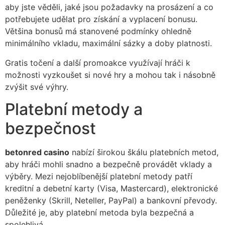
aby jste věděli, jaké jsou požadavky na prosázení a co
potřebujete udělat pro získání a vyplacení bonusu.
Většina bonusů má stanovené podmínky ohledně
minimálního vkladu, maximální sázky a doby platnosti.
Gratis točení a další promoakce využívají hráči k
možnosti vyzkoušet si nové hry a mohou tak i násobně
zvýšit své výhry.
Platební metody a
bezpečnost
betonred casino
nabízí širokou škálu platebních metod,
aby hráči mohli snadno a bezpečně provádět vklady a
výběry. Mezi nejoblíbenější platební metody patří
kreditní a debetní karty (Visa, Mastercard), elektronické
peněženky (Skrill, Neteller, PayPal) a bankovní převody.
Důležité je, aby platební metoda byla bezpečná a
spolehlivá.