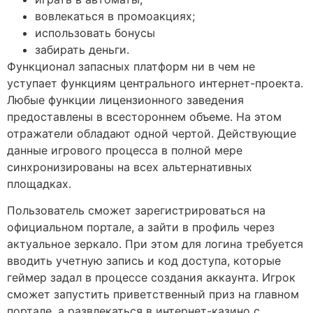
вовлекаться в промоакциях;
использовать бонусы
забирать деньги.
Функционал запасных платформ ни в чем не
уступает функциям центрального интернет-проекта.
Любые функции лицензионного заведения
предоставлены в всестороннем объеме. На этом
отражатели обладают одной чертой. Действующие
данные игрового процесса в полной мере
синхронизированы на всех альтернативных
площадках.
Пользователь сможет зарегистрироваться на
официальном портале, а зайти в профиль через
актуальное зеркало. При этом для логина требуется
вводить учетную запись и код доступа, которые
геймер задал в процессе создания аккаунта. Игрок
сможет запустить приветственный приз на главном
портале, а развлекаться в интернет-казино с