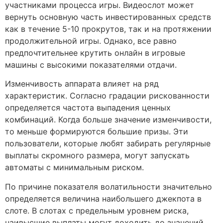
участниками процесса игры. Видеослот может
вернуть основную часть инвестированных средств
как в течение 5-10 прокрутов, так и на протяжении
продолжительной игры. Однако, все равно
предпочтительнее крутить онлайн в игровые
машины с высокими показателями отдачи.
Изменчивость аппарата влияет на ряд
характеристик. Согласно градации рискованности
определяется частота выпадения ценных
комбинаций. Когда больше значение изменчивости,
то меньше формируются большие призы. Эти
пользователи, которые любят забирать регулярные
выплаты скромного размера, могут запускать
автоматы с минимальным риском.
По причине показателя волатильности значительно
определяется величина наибольшего джекпота в
слоте. В слотах с предельным уровнем риска,
наивысшие выплаты могут доходить до значений