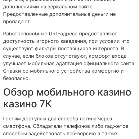
дополнениями на зеркальном сайте.
Предоставленные дополнительные деньги не
пропадают.
Работоспособные URL-адреса предоставляют
доступность игорного заведения, при условии что
существуют фильтры поставщиков интернета. В
случае, если блоков отсутствуют, комфорт входа
улучшает мобильная адаптация официального сайта.
Ставки со мобильного устройства комфортно и
безопасно.
Обзор мобильного казино
казино 7К
Гостям доступны два способа логина через
смартфона. Обладатели телефонов либо гаджетов
способны задействовать веб-версию а также