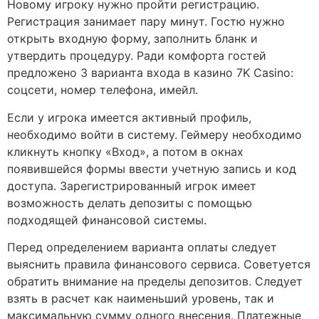
Новому игроку нужно пройти регистрацию.
Регистрация занимает пару минут. Гостю нужно
открыть входную форму, заполнить бланк и
утвердить процедуру. Ради комфорта гостей
предложено 3 варианта входа в казино 7K Casino:
соцсети, номер телефона, имейл.
Если у игрока имеется активный профиль,
необходимо войти в систему. Геймеру необходимо
кликнуть кнопку «Вход», а потом в окнах
появившейся формы ввести учетную запись и код
доступа. Зарегистрированный игрок имеет
возможность делать депозиты с помощью
подходящей финансовой системы.
Перед определением варианта оплаты следует
выяснить правила финансового сервиса. Советуется
обратить внимание на пределы депозитов. Следует
взять в расчет как наименьший уровень, так и
максимальную сумму одного внесения. Платежные