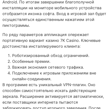
Android. По итогам завершении благополучной
инсталляции на мониторе мобильного устройства
отобразится иконка софта. Вход в игровой зал будет
осуществляться единственным нажатием этой
пиктограммы.
По ряду параметров аппликация опережает
портативную вариант казино 7K Casino. Ключевые
достоинства инсталлируемого клиента:
Роботизированный обход ограничений.
Особенные премии.
Важная экономия сетевого трафика.
Подключение к игровым приложениям вне
онлайн-соединения.
В программе есть уникальный VPN-плагин. Оно
способен самостоятельно искать действующие
зеркала. Расширение активируется автоматически,
если поставщики интернета пытаются
заблокировать доступ игорного заведения. После