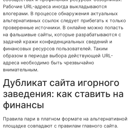
Рабочие URL-адреса иногда выкладываются
влогерами. В процессе обнаружения актуальных
альтернативных ссылок следует прибегать к только
проверенные источники. В онлайне можно попасть
на фальшивые сайты, которые разрабатываются с
задачей кражи конфиденциальных сведений и
финансовых ресурсов пользователей. Таким
образом в периоде выбора действующей URL-
адреса необходимо быть чрезвычайно
внимательным.
Дубликат сайта игорного
заведения: как ставить на
финансы
Правила пари в платном формате на альтернативной
площадке совпадают с правилам главного сайта.