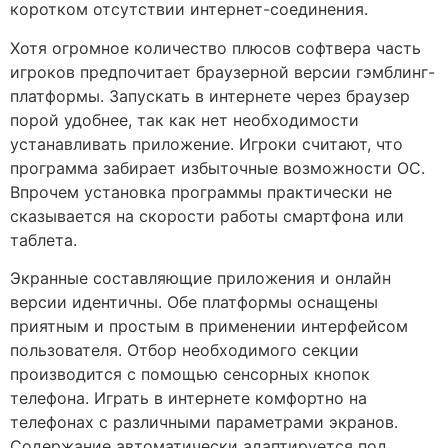
коротком отсутствии интернет-соединения.
Хотя огромное количество плюсов софтвера часть
игроков предпочитает браузерной версии гэмблинг-
платформы. Запускать в интернете через браузер
порой удобнее, так как нет необходимости
устанавливать приложение. Игроки считают, что
программа забирает избыточные возможности ОС.
Впрочем установка программы практически не
сказывается на скорости работы смартфона или
таблета.
Экранные составляющие приложения и онлайн
версии идентичны. Обе платформы оснащены
приятным и простым в применении интерфейсом
пользователя. Отбор необходимого секции
производится с помощью сенсорных кнопок
телефона. Играть в интернете комфортно на
телефонах с различными параметрами экранов.
Содержание автоматически адаптируется под