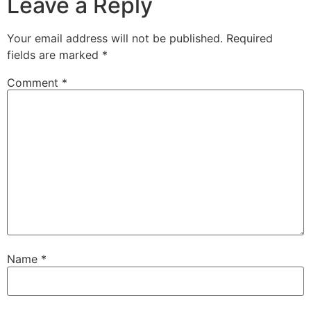
Leave a Reply
Your email address will not be published.
Required
fields are marked
*
Comment
*
Name
*