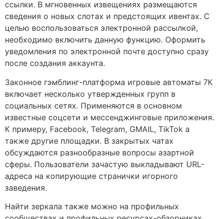
ссылки. В мгновенных извещениях размещаются
сведения о новых слотах и предстоящих ивентах. С
целью воспользоваться электронной рассылкой,
необходимо включить данную функцию. Оформить
уведомления по электронной почте доступно сразу
после создания аккаунта.
Законное гэмблинг-платформа игровые автоматы 7К
включает несколько утвержденных групп в
социальных сетях. Применяются в основном
известные соцсети и мессенджинговые приложения.
К примеру, Facebook, Telegram, GMAIL, TikTok а
также другие площадки. В закрытых чатах
обсуждаются разнообразные вопросы азартной
сферы. Пользователи зачастую выкладывают URL-
адреса на копирующие странички игорного
заведения.
Найти зеркала также можно на профильных
сообществах и профильных ресурсах-обзорниках.