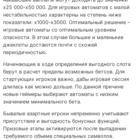
x25 000-x50 000. Для игровых автоматов с малой
нестабильностью характерны на степень ниже
показатели: x1000-x3000. Оптимальный решение –
игровые автоматы со оптимальным уровнем
опасности. В этом случае большие и маленькие
джекпоты достаются почти с схожей
периодичностью.
Начинающие в ходе определения выгодного слота
берут в расчет пределы возможных бетсов. Для
стартующих игроков важно, дабы игровая сессия
длилась как можно дольше. По данной причине
новые геймеры выбирают автоматы с низким
значением минимального бета.
Бывалые азартные игроки непременно учитывают
присутствие и выгодность бонусных функций.
Призовые этапы активируются после выпадении
требуемого объема специальных символов.