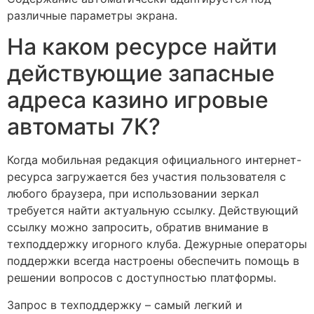
различные параметры экрана.
На каком ресурсе найти
действующие запасные
адреса казино игровые
автоматы 7К?
Когда мобильная редакция официального интернет-
ресурса загружается без участия пользователя с
любого браузера, при использовании зеркал
требуется найти актуальную ссылку. Действующий
ссылку можно запросить, обратив внимание в
техподдержку игорного клуба. Дежурные операторы
поддержки всегда настроены обеспечить помощь в
решении вопросов с доступностью платформы.
Запрос в техподдержку – самый легкий и