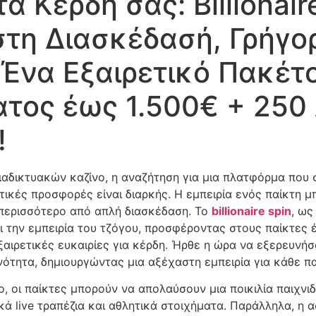
α Κέρδη σας: Billionair
στη Διασκέδασή, Γρήγο
 Ένα Εξαιρετικό Πακέτ
τος έως 1.500€ + 250
!
αδικτυακών καζίνο, η αναζήτηση για μια πλατφόρμα που σ
υστικές προσφορές είναι διαρκής. Η εμπειρία ενός παίκτη 
 περισσότερο από απλή διασκέδαση. Το
billionaire spin
, ως
ι την εμπειρία του τζόγου, προσφέροντας στους παίκτες 
εξαιρετικές ευκαιρίες για κέρδη. Ήρθε η ώρα να εξερευν
ότητα, δημιουργώντας μια αξέχαστη εμπειρία για κάθε πα
, οι παίκτες μπορούν να απολαύσουν μια ποικιλία παιχνι
ά live τραπέζια και αθλητικά στοιχήματα. Παράλληλα, η 