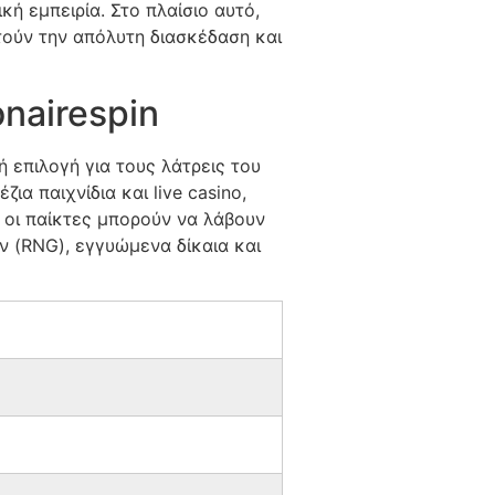
ή εμπειρία. Στο πλαίσιο αυτό,
ητούν την απόλυτη διασκέδαση και
nairespin
ή επιλογή για τους λάτρεις του
ια παιχνίδια και live casino,
ι οι παίκτες μπορούν να λάβουν
ν (RNG), εγγυώμενα δίκαια και