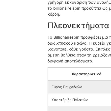
γρήγορη εκκαθάριση των αναλήψε
το billionaire spin προκύπτει ω
κέρδη.
Πλεονεκτήματα κ
Το Billionairespin προσφέρει μι
διαδικτυακού καζίνο. Η ευρεία γκ
ικανοποιεί κάθε γούστο. Επιπλέο
άμεση βοήθεια όταν τη χρειάζοντ
διαφανή αποτελέσματα.
Χαρακτηριστικό
Εύρος Παιχνιδιών
Υποστήριξη Πελατών