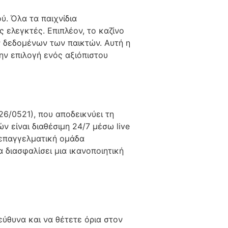
ού. Όλα τα παιχνίδια
 ελεγκτές. Επιπλέον, το καζίνο
 δεδομένων των παικτών. Αυτή η
την επιλογή ενός αξιόπιστου
126/0521), που αποδεικνύει τη
 είναι διαθέσιμη 24/7 μέσω live
Η επαγγελματική ομάδα
α διασφαλίσει μια ικανοποιητική
εύθυνα και να θέτετε όρια στον