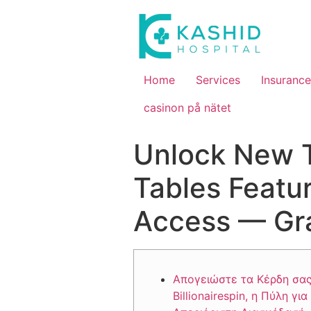
Home
Services
Insurance
casinon på nätet
Unlock New T
Tables Featu
Access — Gra
Απογειώστε τα Κέρδη σας
Billionairespin, η Πύλη για