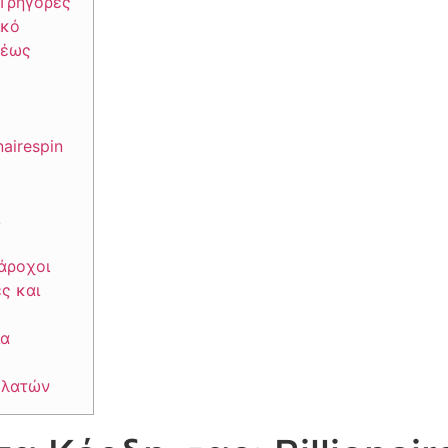
 Γρήγορες
ικό
 έως
nairespin
Πάροχοι
ς και
ια
ελατών