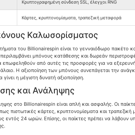
Κρυπτογραφημένη σύνδεση SSL, έλεγχοι RNG
Κάρτες, κρυπτονομίσματα, τραπεζική μεταφορά
πόνους Καλωσορίσματος
ήματα του Billionairespin είναι το γενναιόδωρο πακέτο
 περιλαμβάνει μπόνους κατάθεσης και δωρεάν περιστροφέ
να επωφεληθούν από αυτές τις προσφορές για να εξερευνήσ
άλαιο. H αξιοποίηση των μπόνους συνεπάγεται την ανάγ
γίνει η μέγιστη δυνατή αξιοποίηση.
εσης και Ανάληψης
ηψης στο Billionairespin είναι απλή και ασφαλής. Οι παί
ως πιστωτικές κάρτες, κρυπτονομίσματα και τραπεζική 
ς εντός 24 ωρών. Επίσης, οι παίκτες πρέπει να λάβουν υπ
ης.