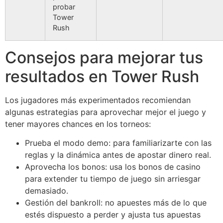
probar
Tower
Rush
Consejos para mejorar tus
resultados en Tower Rush
Los jugadores más experimentados recomiendan
algunas estrategias para aprovechar mejor el juego y
tener mayores chances en los torneos:
Prueba el modo demo: para familiarizarte con las
reglas y la dinámica antes de apostar dinero real.
Aprovecha los bonos: usa los bonos de casino
para extender tu tiempo de juego sin arriesgar
demasiado.
Gestión del bankroll: no apuestes más de lo que
estés dispuesto a perder y ajusta tus apuestas