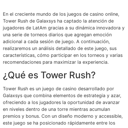
En el creciente mundo de los juegos de casino online,
Tower Rush de Galaxsys ha captado la atención de
jugadores de LatAm gracias a su dinámica innovadora y
una serie de torneos diarios que agregan emoción
adicional a cada sesión de juego. A continuación,
realizaremos un análisis detallado de este juego, sus
características, cómo participar en los torneos y varias
recomendaciones para maximizar la experiencia.
¿Qué es Tower Rush?
Tower Rush es un juego de casino desarrollado por
Galaxsys que combina elementos de estrategia y azar,
ofreciendo a los jugadores la oportunidad de avanzar
en niveles dentro de una torre mientras acumulan
premios y bonus. Con un diseño moderno y accessible,
este juego se ha posicionado rápidamente entre los