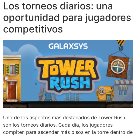
Los torneos diarios: una
oportunidad para jugadores
competitivos
Uno de los aspectos más destacados de Tower Rush
son los torneos diarios. Cada día, los jugadores
compiten para ascender más pisos en la torre dentro de