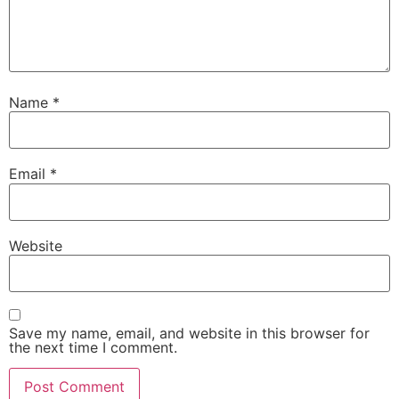
Name
*
Email
*
Website
Save my name, email, and website in this browser for
the next time I comment.