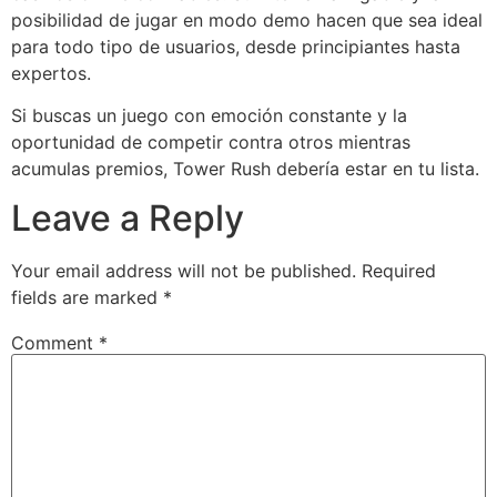
posibilidad de jugar en modo demo hacen que sea ideal
para todo tipo de usuarios, desde principiantes hasta
expertos.
Si buscas un juego con emoción constante y la
oportunidad de competir contra otros mientras
acumulas premios, Tower Rush debería estar en tu lista.
Leave a Reply
Your email address will not be published.
Required
fields are marked
*
Comment
*