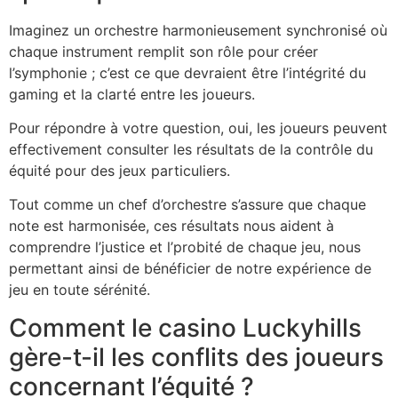
Imaginez un orchestre harmonieusement synchronisé où
chaque instrument remplit son rôle pour créer
l’symphonie ; c’est ce que devraient être l’intégrité du
gaming et la clarté entre les joueurs.
Pour répondre à votre question, oui, les joueurs peuvent
effectivement consulter les résultats de la contrôle du
équité pour des jeux particuliers.
Tout comme un chef d’orchestre s’assure que chaque
note est harmonisée, ces résultats nous aident à
comprendre l’justice et l’probité de chaque jeu, nous
permettant ainsi de bénéficier de notre expérience de
jeu en toute sérénité.
Comment le casino Luckyhills
gère-t-il les conflits des joueurs
concernant l’équité ?