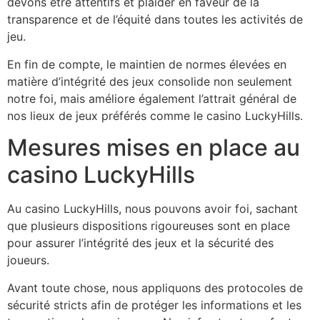
devons être attentifs et plaider en faveur de la
transparence et de l’équité dans toutes les activités de
jeu.
En fin de compte, le maintien de normes élevées en
matière d’intégrité des jeux consolide non seulement
notre foi, mais améliore également l’attrait général de
nos lieux de jeux préférés comme le casino LuckyHills.
Mesures mises en place au
casino LuckyHills
Au casino LuckyHills, nous pouvons avoir foi, sachant
que plusieurs dispositions rigoureuses sont en place
pour assurer l’intégrité des jeux et la sécurité des
joueurs.
Avant toute chose, nous appliquons des protocoles de
sécurité stricts afin de protéger les informations et les