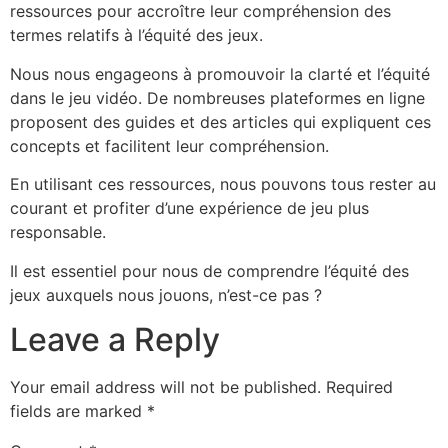
ressources pour accroître leur compréhension des
termes relatifs à l’équité des jeux.
Nous nous engageons à promouvoir la clarté et l’équité
dans le jeu vidéo. De nombreuses plateformes en ligne
proposent des guides et des articles qui expliquent ces
concepts et facilitent leur compréhension.
En utilisant ces ressources, nous pouvons tous rester au
courant et profiter d’une expérience de jeu plus
responsable.
Il est essentiel pour nous de comprendre l’équité des
jeux auxquels nous jouons, n’est-ce pas ?
Leave a Reply
Your email address will not be published.
Required
fields are marked
*