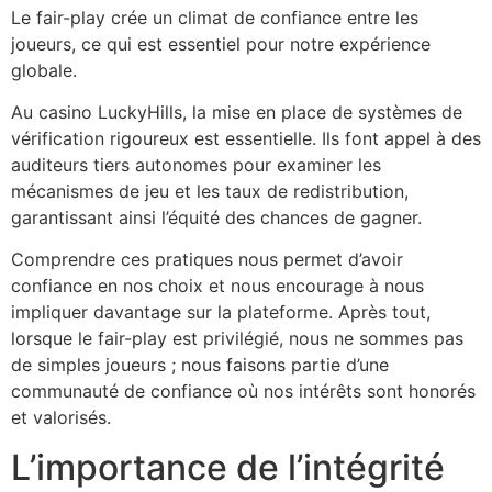
Le fair-play crée un climat de confiance entre les
joueurs, ce qui est essentiel pour notre expérience
globale.
Au casino LuckyHills, la mise en place de systèmes de
vérification rigoureux est essentielle. Ils font appel à des
auditeurs tiers autonomes pour examiner les
mécanismes de jeu et les taux de redistribution,
garantissant ainsi l’équité des chances de gagner.
Comprendre ces pratiques nous permet d’avoir
confiance en nos choix et nous encourage à nous
impliquer davantage sur la plateforme. Après tout,
lorsque le fair-play est privilégié, nous ne sommes pas
de simples joueurs ; nous faisons partie d’une
communauté de confiance où nos intérêts sont honorés
et valorisés.
L’importance de l’intégrité