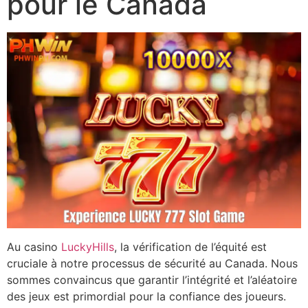
pour le Canada
Au casino
LuckyHills
, la vérification de l’équité est
cruciale à notre processus de sécurité au Canada. Nous
sommes convaincus que garantir l’intégrité et l’aléatoire
des jeux est primordial pour la confiance des joueurs.