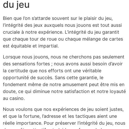
du jeu
Bien que l’on s’attarde souvent sur le plaisir du jeu,
l’intégrité des jeux auxquels nous jouons est tout aussi
cruciale à notre expérience. L’intégrité du jeu garantit
que chaque tour de roue ou chaque mélange de cartes
est équitable et impartial.
Lorsque nous jouons, nous ne cherchons pas seulement
des sensations fortes ; nous avons aussi besoin d’avoir
la certitude que nos efforts ont une véritable
opportunité de succès. Sans cette garantie, le
fondement même de notre amusement peut être mis en
doute, ce qui diminue notre satisfaction et notre loyauté
au casino.
Nous voulons que nos expériences de jeu soient justes,
et que la fortune, l’adresse et les tactiques aient une
réelle importance. Pour préserver l’intégrité du jeu, nous