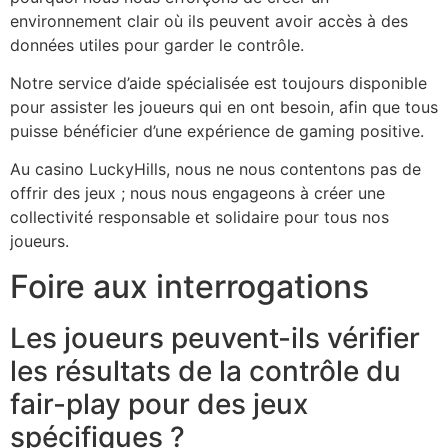
environnement clair où ils peuvent avoir accès à des
données utiles pour garder le contrôle.
Notre service d’aide spécialisée est toujours disponible
pour assister les joueurs qui en ont besoin, afin que tous
puisse bénéficier d’une expérience de gaming positive.
Au casino LuckyHills, nous ne nous contentons pas de
offrir des jeux ; nous nous engageons à créer une
collectivité responsable et solidaire pour tous nos
joueurs.
Foire aux interrogations
Les joueurs peuvent-ils vérifier
les résultats de la contrôle du
fair-play pour des jeux
spécifiques ?