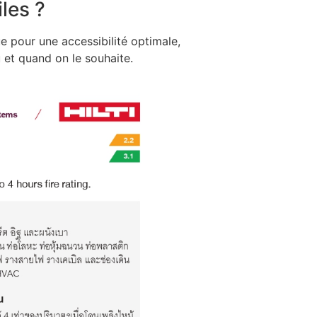
les ?
e pour une accessibilité optimale,
ù et quand on le souhaite.