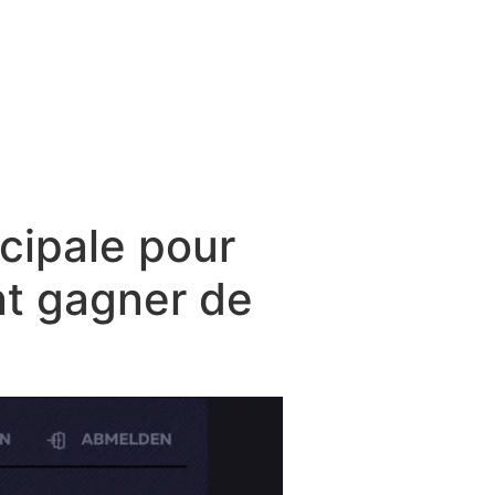
ncipale pour
nt gagner de