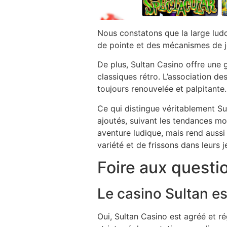
Nous constatons que la large ludo
de pointe et des mécanismes de j
De plus, Sultan Casino offre une 
classiques rétro. L’association d
toujours renouvelée et palpitante.
Ce qui distingue véritablement Sul
ajoutés, suivant les tendances m
aventure ludique, mais rend auss
variété et de frissons dans leurs j
Foire aux questi
Le casino Sultan es
Oui, Sultan Casino est agréé et ré