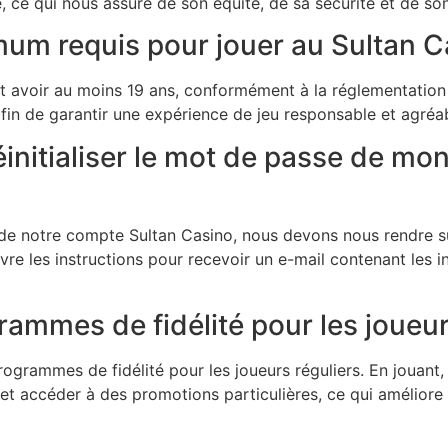
, ce qui nous assure de son équité, de sa sécurité et de so
mum requis pour jouer au Sultan C
ut avoir au moins 19 ans, conformément à la réglementation 
afin de garantir une expérience de jeu responsable et agréa
initialiser le mot de passe de mo
e de notre compte Sultan Casino, nous devons nous rendre s
ivre les instructions pour recevoir un e-mail contenant les 
grammes de fidélité pour les joueur
rogrammes de fidélité pour les joueurs réguliers. En jouan
 et accéder à des promotions particulières, ce qui améliore