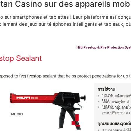
ltan Casino sur des appareils mobi
no sur smartphones et tablettes ! Leur plateforme est conçu
ilement des jeux sur téléphones intelligents et tableaux, o