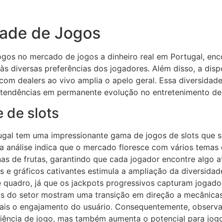
dade de Jogos
ogos no mercado de jogos a dinheiro real em Portugal, e
às diversas preferências dos jogadores. Além disso, a dis
com dealers ao vivo amplia o apelo geral. Essa diversidad
tendências em permanente evolução no entretenimento de
 de slots
ugal tem uma impressionante gama de jogos de slots que s
a análise indica que o mercado floresce com vários temas 
inas de frutas, garantindo que cada jogador encontre algo 
s e gráficos cativantes estimula a ampliação da diversidad
e quadro, já que os jackpots progressivos capturam jogad
uais do setor mostram uma transição em direção a mecânica
mais o engajamento do usuário. Consequentemente, observ
riência de jogo, mas também aumenta o potencial para jog