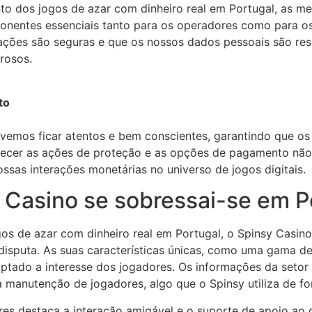
to dos jogos de azar com dinheiro real em Portugal, as m
nentes essenciais tanto para os operadores como para os
sações são seguras e que os nossos dados pessoais são re
rosos.
to
vemos ficar atentos e bem conscientes, garantindo que os
hecer as ações de proteção e as opções de pagamento não
sas interações monetárias no universo de jogos digitais.
 Casino se sobressai-se em P
os de azar com dinheiro real em Portugal, o Spinsy Casin
 disputa. As suas características únicas, como uma gama 
captado a interesse dos jogadores. Os informações da set
 manutenção de jogadores, algo que o Spinsy utiliza de fo
res destaca a interação amigável e o suporte de apoio ao 