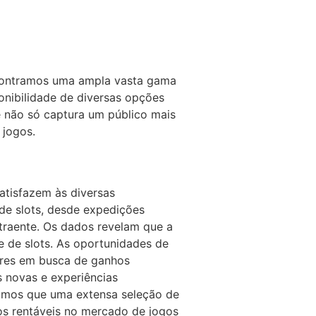
ncontramos uma ampla vasta gama
ponibilidade de diversas opções
e não só captura um público mais
 jogos.
atisfazem às diversas
de slots, desde expedições
atraente. Os dados revelam que a
e de slots. As oportunidades de
ores em busca de ganhos
s novas e experiências
amos que uma extensa seleção de
os rentáveis no mercado de jogos