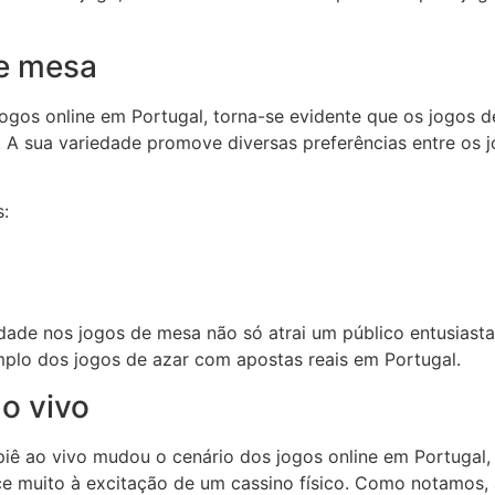
e mesa
ogos online em Portugal, torna-se evidente que os jogos
 A sua variedade promove diversas preferências entre os 
s:
dade nos jogos de mesa não só atrai um público entusias
mplo dos jogos de azar com apostas reais em Portugal.
o vivo
iê ao vivo mudou o cenário dos jogos online em Portugal
ce muito à excitação de um cassino físico. Como notamos, 