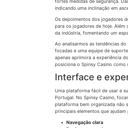
fortes medidas de segurança. Da
indicando uma inclinação em asc
Os depoimentos dos jogadores des
para os jogadores de hoje. Além
da indústria, fomentando um esp
Ao analisarmos as tendências do
focadas e uma equipe de suporte 
apenas aprimora a experiência do
posiciona o Spinsy Casino como 
Interface e expe
Uma plataforma fácil de usar e su
Portugal. No Spinsy Casino, foca
plataforma bem organizada não só
principais elementos que ajudam p
Navegação clara