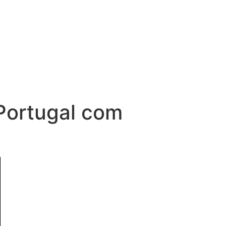
 Portugal com