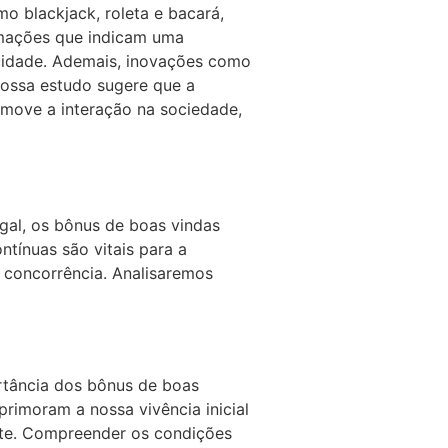
o blackjack, roleta e bacará,
rmações que indicam uma
icidade. Ademais, inovações como
Nossa estudo sugere que a
move a interação na sociedade,
gal, os bônus de boas vindas
tínuas são vitais para a
 concorrência. Analisaremos
rtância dos bônus de boas
rimoram a nossa vivência inicial
te. Compreender os condições