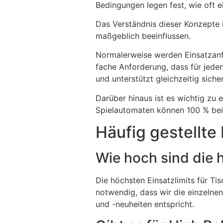
Bedingungen legen fest, wie oft
Das Verständnis dieser Konzepte 
maßgeblich beeinflussen.
Normalerweise werden Einsatzanfo
fache Anforderung, dass für jede
und unterstützt gleichzeitig siche
Darüber hinaus ist es wichtig zu 
Spielautomaten können 100 % beit
Häufig gestellte
Wie hoch sind die h
Die höchsten Einsatzlimits für Ti
notwendig, dass wir die einzelnen
und -neuheiten entspricht.