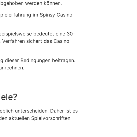
 abgehoben werden können.
pielerfahrung im Spinsy Casino
eispielsweise bedeutet eine 30-
 Verfahren sichert das Casino
ung dieser Bedingungen beitragen.
 anrechnen.
iele?
eblich unterscheiden. Daher ist es
den aktuellen Spielvorschriften