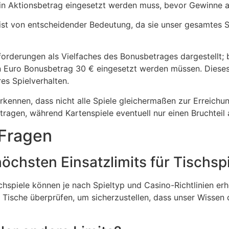
 ein Aktionsbetrag eingesetzt werden muss, bevor Gewinne
ist von entscheidender Bedeutung, da sie unser gesamtes S
rderungen als Vielfaches des Bonusbetrages dargestellt; b
n Euro Bonusbetrag 30 € eingesetzt werden müssen. Dieses
res Spielverhalten.
erkennen, dass nicht alle Spiele gleichermaßen zur Erreich
ragen, während Kartenspiele eventuell nur einen Bruchteil
 Fragen
öchsten Einsatzlimits für Tischsp
schspiele können je nach Spieltyp und Casino-Richtlinien erh
 Tische überprüfen, um sicherzustellen, dass unser Wissen 