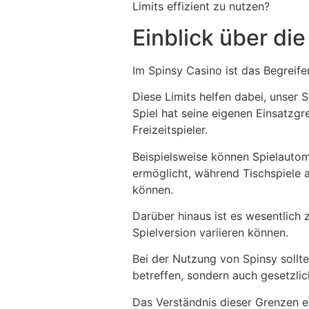
Limits effizient zu nutzen?
Einblick über die
Im Spinsy Casino ist das Begreifen
Diese Limits helfen dabei, unser 
Spiel hat seine eigenen Einsatzgr
Freizeitspieler.
Beispielsweise können Spielautom
ermöglicht, während Tischspiele 
können.
Darüber hinaus ist es wesentlich 
Spielversion variieren können.
Bei der Nutzung von Spinsy sollte
betreffen, sondern auch gesetzlic
Das Verständnis dieser Grenzen er