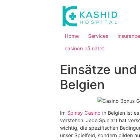
Home
Services
Insurance
casinon på nätet
Einsätze und 
Belgien
Im
Spinsy Casino
in Belgien ist es
verstehen. Jede Spielart hat ver
wichtig, die spezifischen Beding
unser Spielfeld, sondern bilden a