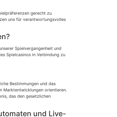
Spielpräferenzen gerecht zu
tzen uns für verantwortungsvolles
en?
 unserer Spielvergangenheit und
des Spielcasinos in Verbindung zu
zliche Bestimmungen und das
n Marktentwicklungen orientieren.
bnis, das den gesetzlichen
automaten und Live-