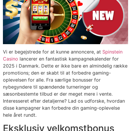
Vi er begejstrede for at kunne annoncere, at
Spinstein
Casino
lancerer en fantastisk kampagnekalender for
2025 i Danmark. Dette er ikke bare en almindelig række
promotions; den er skabt til at forbedre gaming-
oplevelsen for alle. Fra særlige bonusser for
nybegyndere til spændende turneringer og
sæsonbestemte tilbud er der meget mere i vente.
Interesseret efter detaljerne? Lad os udforske, hvordan
disse kampagner kan forbedre din gaming-oplevelse
hele året rundt.
Eksklusiv velkomstbonus