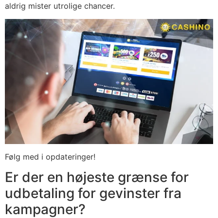
aldrig mister utrolige chancer.
Følg med i opdateringer!
Er der en højeste grænse for
udbetaling for gevinster fra
kampagner?