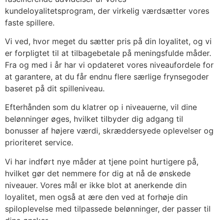
kundeloyalitetsprogram, der virkelig værdsætter vores
faste spillere.
Vi ved, hvor meget du sætter pris på din loyalitet, og vi
er forpligtet til at tilbagebetale på meningsfulde måder.
Fra og med i år har vi opdateret vores niveaufordele for
at garantere, at du får endnu flere særlige frynsegoder
baseret på dit spilleniveau.
Efterhånden som du klatrer op i niveauerne, vil dine
belønninger øges, hvilket tilbyder dig adgang til
bonusser af højere værdi, skræddersyede oplevelser og
prioriteret service.
Vi har indført nye måder at tjene point hurtigere på,
hvilket gør det nemmere for dig at nå de ønskede
niveauer. Vores mål er ikke blot at anerkende din
loyalitet, men også at ære den ved at forhøje din
spiloplevelse med tilpassede belønninger, der passer til