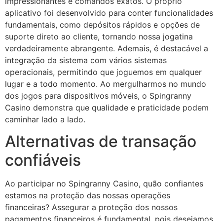
impressionantes e comandos exatos. O próprio
aplicativo foi desenvolvido para conter funcionalidades
fundamentais, como depósitos rápidos e opções de
suporte direto ao cliente, tornando nossa jogatina
verdadeiramente abrangente. Ademais, é destacável a
integração da sistema com vários sistemas
operacionais, permitindo que joguemos em qualquer
lugar e a todo momento. Ao mergulharmos no mundo
dos jogos para dispositivos móveis, o Spingranny
Casino demonstra que qualidade e praticidade podem
caminhar lado a lado.
Alternativas de transação
confiáveis
Ao participar no Spingranny Casino, quão confiantes
estamos na proteção das nossas operações
financeiras? Assegurar a proteção dos nossos
pagamentos financeiros é fundamental, pois desejamos