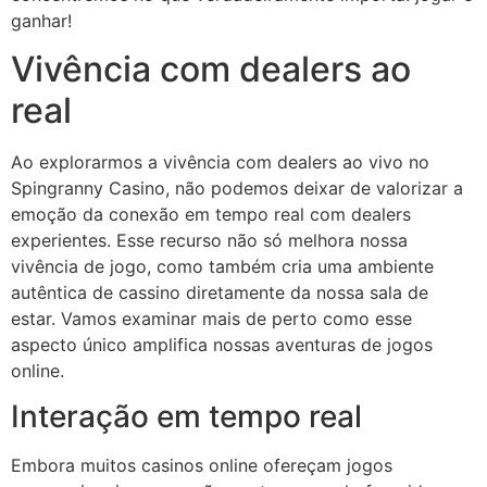
ganhar!
Vivência com dealers ao
real
Ao explorarmos a vivência com dealers ao vivo no
Spingranny Casino, não podemos deixar de valorizar a
emoção da conexão em tempo real com dealers
experientes. Esse recurso não só melhora nossa
vivência de jogo, como também cria uma ambiente
autêntica de cassino diretamente da nossa sala de
estar. Vamos examinar mais de perto como esse
aspecto único amplifica nossas aventuras de jogos
online.
Interação em tempo real
Embora muitos casinos online ofereçam jogos