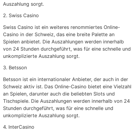
Auszahlung sorgt.
2. Swiss Casino
Swiss Casino ist ein weiteres renommiertes Online-
Casino in der Schweiz, das eine breite Palette an
Spielen anbietet. Die Auszahlungen werden innerhalb
von 24 Stunden durchgeführt, was für eine schnelle und
unkomplizierte Auszahlung sorgt.
3. Betsson
Betsson ist ein internationaler Anbieter, der auch in der
Schweiz aktiv ist. Das Online-Casino bietet eine Vielzahl
an Spielen, darunter auch die beliebten Slots und
Tischspiele. Die Auszahlungen werden innerhalb von 24
Stunden durchgeführt, was für eine schnelle und
unkomplizierte Auszahlung sorgt.
4. InterCasino