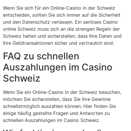
Wenn Sie sich für ein Online-Casino in der Schweiz
entscheiden, sollten Sie sich immer auf die Sicherheit
und den Datenschutz verlassen. Ein seriöses Casino
online Schweiz muss sich an die strengen Regeln der
Schweiz halten und sicherstellen, dass Ihre Daten und
Ihre Geldtransaktionen sicher und vertraulich sind.
FAQ zu schnellen
Auszahlungen im Casino
Schweiz
Wenn Sie ein Online-Casino in der Schweiz besuchen,
möchten Sie sicherstellen, dass Sie Ihre Gewinne
schnellstmöglich auszahlen können. Hier finden Sie
einige häufig gestellte Fragen und Antworten zu
schnellen Auszahlungen im Casino Schweiz.