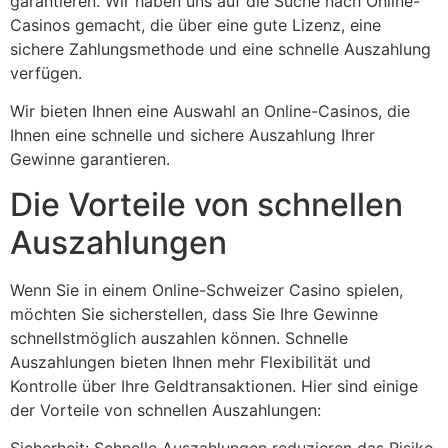
garantieren. Wir haben uns auf die Suche nach Online-
Casinos gemacht, die über eine gute Lizenz, eine
sichere Zahlungsmethode und eine schnelle Auszahlung
verfügen.
Wir bieten Ihnen eine Auswahl an Online-Casinos, die
Ihnen eine schnelle und sichere Auszahlung Ihrer
Gewinne garantieren.
Die Vorteile von schnellen
Auszahlungen
Wenn Sie in einem Online-Schweizer Casino spielen,
möchten Sie sicherstellen, dass Sie Ihre Gewinne
schnellstmöglich auszahlen können. Schnelle
Auszahlungen bieten Ihnen mehr Flexibilität und
Kontrolle über Ihre Geldtransaktionen. Hier sind einige
der Vorteile von schnellen Auszahlungen:
Sicherheit: Schnelle Auszahlungen reduzieren das Risiko