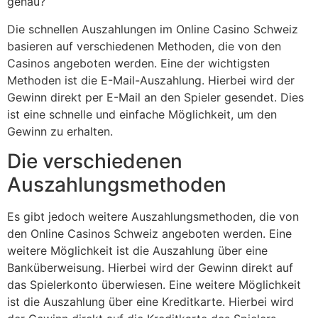
genau?
Die schnellen Auszahlungen im Online Casino Schweiz
basieren auf verschiedenen Methoden, die von den
Casinos angeboten werden. Eine der wichtigsten
Methoden ist die E-Mail-Auszahlung. Hierbei wird der
Gewinn direkt per E-Mail an den Spieler gesendet. Dies
ist eine schnelle und einfache Möglichkeit, um den
Gewinn zu erhalten.
Die verschiedenen
Auszahlungsmethoden
Es gibt jedoch weitere Auszahlungsmethoden, die von
den Online Casinos Schweiz angeboten werden. Eine
weitere Möglichkeit ist die Auszahlung über eine
Banküberweisung. Hierbei wird der Gewinn direkt auf
das Spielerkonto überwiesen. Eine weitere Möglichkeit
ist die Auszahlung über eine Kreditkarte. Hierbei wird