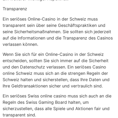
Transparenz
Ein seriöses Online-Casino in der Schweiz muss
transparent sein über seine Geschäftspraktiken und
seine Sicherheitsmaßnahmen. Sie sollten sich jederzeit
auf die Informationen und die Transparenz des Casinos
verlassen können.
Wenn Sie sich für ein Online-Casino in der Schweiz
entscheiden, sollten Sie sich immer auf die Sicherheit
und den Datenschutz verlassen. Ein seriöses Casino
online Schweiz muss sich an die strengen Regeln der
Schweiz halten und sicherstellen, dass Ihre Daten und
Ihre Geldtransaktionen sicher und vertraulich sind.
Ein seriöses Swiss online casino muss sich auch an die
Regeln des Swiss Gaming Board halten, um
sicherzustellen, dass alle Spiele und Aktionen fair und
transparent sind.