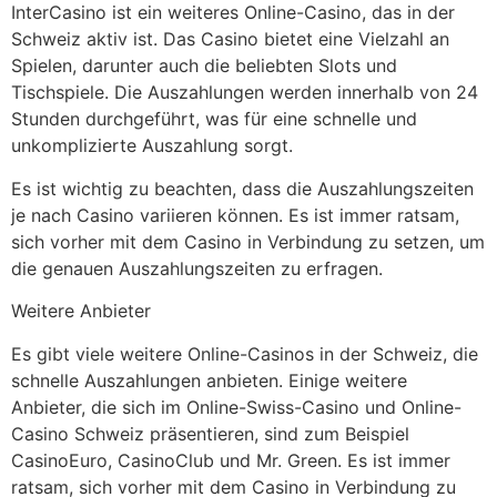
InterCasino ist ein weiteres Online-Casino, das in der
Schweiz aktiv ist. Das Casino bietet eine Vielzahl an
Spielen, darunter auch die beliebten Slots und
Tischspiele. Die Auszahlungen werden innerhalb von 24
Stunden durchgeführt, was für eine schnelle und
unkomplizierte Auszahlung sorgt.
Es ist wichtig zu beachten, dass die Auszahlungszeiten
je nach Casino variieren können. Es ist immer ratsam,
sich vorher mit dem Casino in Verbindung zu setzen, um
die genauen Auszahlungszeiten zu erfragen.
Weitere Anbieter
Es gibt viele weitere Online-Casinos in der Schweiz, die
schnelle Auszahlungen anbieten. Einige weitere
Anbieter, die sich im Online-Swiss-Casino und Online-
Casino Schweiz präsentieren, sind zum Beispiel
CasinoEuro, CasinoClub und Mr. Green. Es ist immer
ratsam, sich vorher mit dem Casino in Verbindung zu