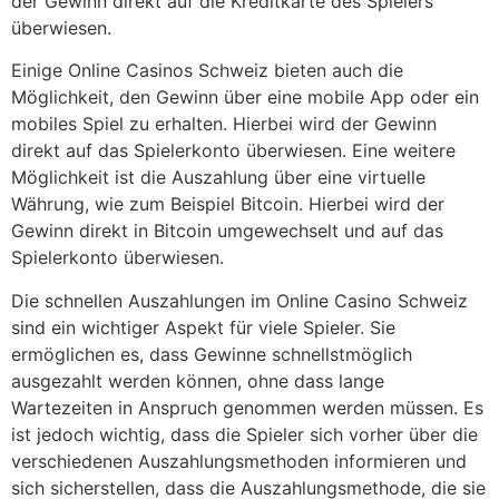
der Gewinn direkt auf die Kreditkarte des Spielers
überwiesen.
Einige Online Casinos Schweiz bieten auch die
Möglichkeit, den Gewinn über eine mobile App oder ein
mobiles Spiel zu erhalten. Hierbei wird der Gewinn
direkt auf das Spielerkonto überwiesen. Eine weitere
Möglichkeit ist die Auszahlung über eine virtuelle
Währung, wie zum Beispiel Bitcoin. Hierbei wird der
Gewinn direkt in Bitcoin umgewechselt und auf das
Spielerkonto überwiesen.
Die schnellen Auszahlungen im Online Casino Schweiz
sind ein wichtiger Aspekt für viele Spieler. Sie
ermöglichen es, dass Gewinne schnellstmöglich
ausgezahlt werden können, ohne dass lange
Wartezeiten in Anspruch genommen werden müssen. Es
ist jedoch wichtig, dass die Spieler sich vorher über die
verschiedenen Auszahlungsmethoden informieren und
sich sicherstellen, dass die Auszahlungsmethode, die sie