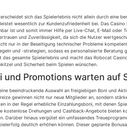
erscheidet sich das Spielerlebnis nicht allein durch eine b
leistet wesentlich zur Kundenzufriedenheit bei. Das Casino
bar ist und somit immer Hilfe per Live-Chat, E-Mail oder T
rtrauen und Zuverlässigkeit, da sich die Nutzer wertgeschä
nicht nur in der Beseitigung technischer Probleme kompeten
egeln und -strategien, sodass es personalisierte Beratung 
t das gesamte Spielerlebnis und macht das Robocat Casino
nkitzel und Sicherheit beim Spielen wünschen.
i und Promotions warten auf 
eine beeindruckende Auswahl an freigiebigen Boni und Aktio
reize gewinnen nicht nur neue Mitglieder an, sondern stär
en in der Regel erhebliche Einzahlungsboni, mit denen Spiel
e kostenlose Drehungen und Cashback-Angebote bieten ko
an. Darüber hinaus vergütet ein umfassendes Treueprogr
Spielerfolg deutlich erhöhen können. Dieser geplante Bonu