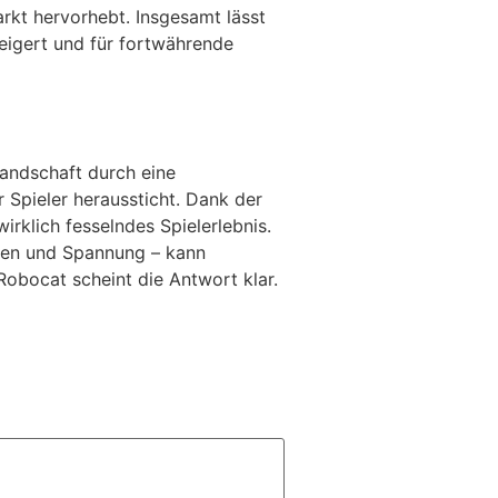
rkt hervorhebt. Insgesamt lässt
eigert und für fortwährende
andschaft durch eine
r Spieler heraussticht. Dank der
rklich fesselndes Spielerlebnis.
auen und Spannung – kann
Robocat scheint die Antwort klar.