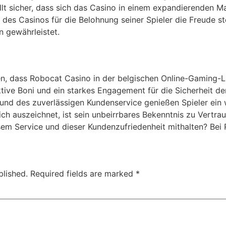
lt sicher, dass sich das Casino in einem expandierenden Ma
des Casinos für die Belohnung seiner Spieler die Freude st
n gewährleistet.
n, dass Robocat Casino in der belgischen Online-Gaming-L
ktive Boni und ein starkes Engagement für die Sicherheit de
nd des zuverlässigen Kundenservice genießen Spieler ein wi
ch auszeichnet, ist sein unbeirrbares Bekenntnis zu Vertr
em Service und dieser Kundenzufriedenheit mithalten? Bei 
blished.
Required fields are marked
*