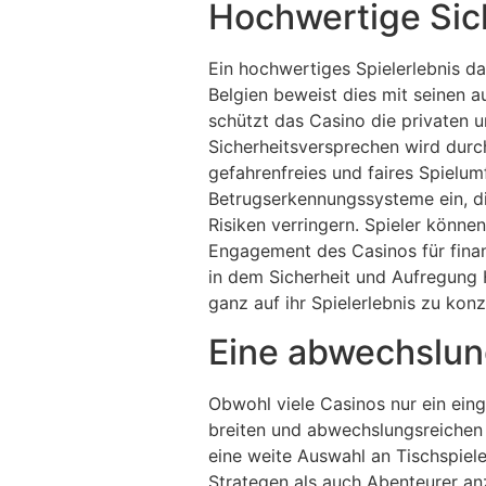
Hochwertige Sich
Ein hochwertiges Spielerlebnis d
Belgien beweist dies mit seinen 
schützt das Casino die privaten u
Sicherheitsversprechen wird durc
gefahrenfreies und faires Spielu
Betrugserkennungssysteme ein, di
Risiken verringern. Spieler könne
Engagement des Casinos für finanz
in dem Sicherheit und Aufregung 
ganz auf ihr Spielerlebnis zu konz
Eine abwechslung
Obwohl viele Casinos nur ein eing
breiten und abwechslungsreichen A
eine weite Auswahl an Tischspiele
Strategen als auch Abenteurer anz