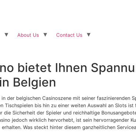
About Us
Contact Us
no bietet Ihnen Spann
in Belgien
in der belgischen Casinoszene mit seiner faszinierenden Spie
Tischspielen bis hin zu einer weiten Auswahl an Slots ist 
ür die Sicherheit der Spieler und reichhaltige Bonusangeb
sino jedoch wirklich hervorhebt, ist sein hervorragender Ku
 erhalten. Was steckt hinter diesem ganzheitlichen Servic