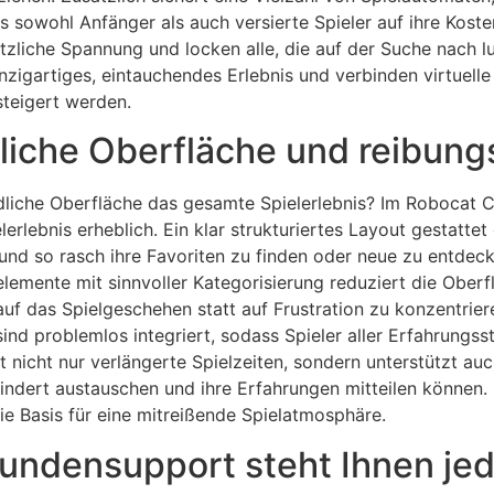
s sowohl Anfänger als auch versierte Spieler auf ihre Ko
zliche Spannung und locken alle, die auf der Suche nach lu
nzigartiges, eintauchendes Erlebnis und verbinden virtuelle
steigert werden.
iche Oberfläche und reibungs
liche Oberfläche das gesamte Spielerlebnis? Im Robocat Ca
lerlebnis erheblich. Ein klar strukturiertes Layout gestatte
und so rasch ihre Favoriten zu finden oder neue zu entde
lemente mit sinnvoller Kategorisierung reduziert die Ober
 auf das Spielgeschehen statt auf Frustration zu konzentrie
ind problemlos integriert, sodass Spieler aller Erfahrungs
t nicht nur verlängerte Spielzeiten, sondern unterstützt a
hindert austauschen und ihre Erfahrungen mitteilen können. L
ie Basis für eine mitreißende Spielatmosphäre.
Kundensupport steht Ihnen jed