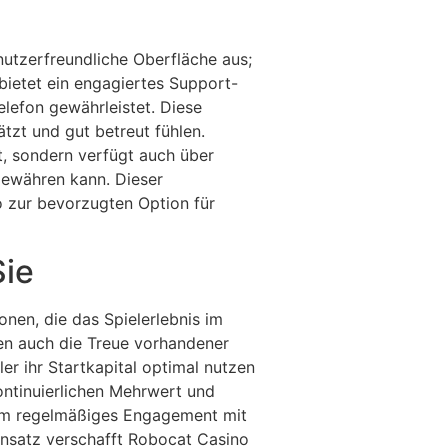
enutzerfreundliche Oberfläche aus;
 bietet ein engagiertes Support-
elefon gewährleistet. Diese
tzt und gut betreut fühlen.
t, sondern verfügt auch über
gewähren kann. Dieser
 zur bevorzugten Option für
Sie
nen, die das Spielerlebnis im
ken auch die Treue vorhandener
er ihr Startkapital optimal nutzen
ntinuierlichen Mehrwert und
amm regelmäßiges Engagement mit
sansatz verschafft Robocat Casino