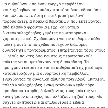
να εμβαθύνουν σε έναν ενεργό περιβάλλον
κουλοχέρηδων που υπόσχεται τόσο διασκέδαση όσο
και πολυμορφία. Αυτή η εκπληκτική επιλογή
παρουσιάζει μια ποικιλία θεματικών, που εκτείνονται
από κλασικά φρουτάκια μέχρι καινοτόμα
βιντεοκουλοχέρηδες γεμάτες πρωτοποριακά
χαρακτηριστικά. Σχεδιασμένα για τις επιθυμίες κάθε
παίκτη, αυτά τα παιχνίδια παρέχουν διάφορες
δυνατότητες πονταρίσματος, επιτρέποντας τόσο στους
υψηλούς παίκτες όσο και στους περιστασιακούς
παίκτες να συμμετάσχουν στη διασκέδαση. Τα
προηγμένα εικαστικά και τα καθηλωτικά ηχητικά εφέ
κατασκευάζουν μια συναρπαστική περιβάλλον,
ενισχύοντας τη συνολική αίσθηση παιχνιδιού. Επιπλέον,
πολλά κουλοχέρηδες ενσωματώνουν κερδοφόρα
προοδευτικά κέρδη, δελεάζοντας τους παίκτες να
κυνηγήσουν επιτυχίες που αλλάζουν τη ζωή τους. Με
συχνές εκπτώσεις και επιβραβεύσεις ειδικά