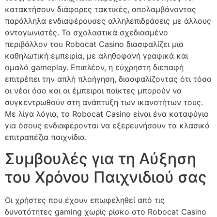
κατακτήσουν διάφορες τακτικές, απολαμβάνοντας
παράλληλα ενδιαφέρουσες αλληλεπιδράσεις με άλλους
ανταγωνιστές. Το σχολαστικά σχεδιασμένο
περιβάλλον του Robocat Casino διασφαλίζει μια
καθηλωτική εμπειρία, με αληθοφανή γραφικά και
ομαλό gameplay. Επιπλέον, η εύχρηστη διεπαφή
επιτρέπει την απλή πλοήγηση, διασφαλίζοντας ότι τόσο
οι νέοι όσο και οι έμπειροι παίκτες μπορούν να
συγκεντρωθούν στη ανάπτυξη των ικανοτήτων τους.
Με λίγα λόγια, το Robocat Casino είναι ένα καταφύγιο
για όσους ενδιαφέρονται να εξερευνήσουν τα κλασικά
επιτραπέζια παιχνίδια.
Συμβουλές για τη Αύξηση
του Χρόνου Παιχνιδιού σας
Οι χρήστες που έχουν επωφεληθεί από τις
δυνατότητες gaming χωρίς ρίσκο στο Robocat Casino