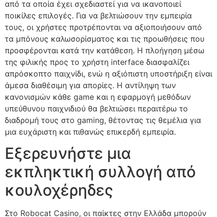
από τα οποία έχει σχεδιαστεί για να ικανοποιεί
ποικίλες επιλογές. Για να βελτιώσουν την εμπειρία
τους, οι χρήστες προτρέπονται να αξιοποιήσουν από
τα μπόνους καλωσορίσματος και τις προωθήσεις που
προσφέρονται κατά την κατάθεση. Η πλοήγηση μέσω
της φιλικής προς το χρήστη interface διασφαλίζει
απρόσκοπτο παιχνίδι, ενώ η αξιόπιστη υποστήριξη είναι
άμεσα διαθέσιμη για απορίες. Η αντίληψη των
κανονισμών κάθε game και η εφαρμογή μεθόδων
υπεύθυνου παιχνιδιού θα βελτιώσει περαιτέρω το
διαδρομή τους στο gaming, θέτοντας τις θεμέλια για
μια ευχάριστη και πιθανώς επικερδή εμπειρία.
Εξερευνήστε μια
εκπληκτική συλλογή από
κουλοχέρηδες
Στο Robocat Casino, οι παίκτες στην Ελλάδα μπορούν