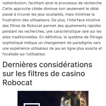
redistribution, facilitant ainsi le processus de recherche.
Cette approche ciblée diminue non seulement le délai
passé à trouver les jeux souhaités, mais minimise la
frustration des utilisateurs. De plus, l’interface intuitive
des filtres de Robocat permet des ajustements rapides
pendant les recherches, une caractéristique rare sur les
sites traditionnelles. En définitive, le système de filtrage
sophistiqué indique un changement de paradigme vers
une expérience utilisateur de jeu en ligne plus exacte et
focalisée sur l’utilisateur.
Dernières considérations
sur les filtres de casino
Robocat