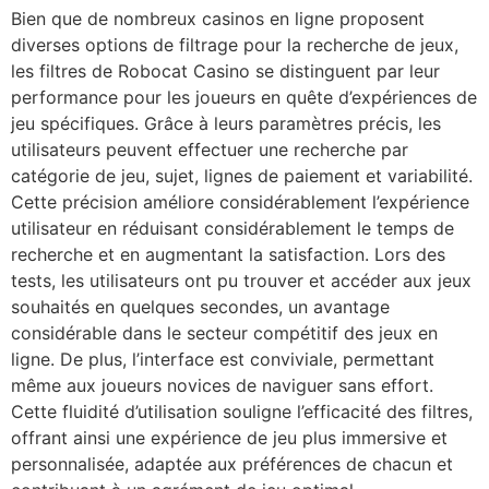
Bien que de nombreux casinos en ligne proposent
diverses options de filtrage pour la recherche de jeux,
les filtres de Robocat Casino se distinguent par leur
performance pour les joueurs en quête d’expériences de
jeu spécifiques. Grâce à leurs paramètres précis, les
utilisateurs peuvent effectuer une recherche par
catégorie de jeu, sujet, lignes de paiement et variabilité.
Cette précision améliore considérablement l’expérience
utilisateur en réduisant considérablement le temps de
recherche et en augmentant la satisfaction. Lors des
tests, les utilisateurs ont pu trouver et accéder aux jeux
souhaités en quelques secondes, un avantage
considérable dans le secteur compétitif des jeux en
ligne. De plus, l’interface est conviviale, permettant
même aux joueurs novices de naviguer sans effort.
Cette fluidité d’utilisation souligne l’efficacité des filtres,
offrant ainsi une expérience de jeu plus immersive et
personnalisée, adaptée aux préférences de chacun et