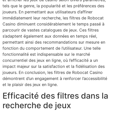
tels que le genre, la popularité et les préférences des
joueurs. En permettant aux utilisateurs d’affiner
immédiatement leur recherche, les filtres de Robocat
Casino diminuent considérablement le temps passé à
parcourir de vastes catalogues de jeux. Ces filtres
s’adaptent également aux données en temps réel,
permettant ainsi des recommandations sur mesure en
fonction du comportement de l’utilisateur. Une telle
fonctionnalité est indispensable sur le marché
concurrentiel des jeux en ligne, où l’efficacité a un
impact majeur sur la satisfaction et la fidélisation des
joueurs. En conclusion, les filtres de Robocat Casino
démontrent d’un engagement à renforcer l’accessibilité
et le plaisir des jeux en ligne.
Efficacité des filtres dans la
recherche de jeux