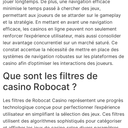
jouer longtemps. De plus, une navigation efficace
minimise le temps passé à chercher des jeux,
permettant aux joueurs de se attarder sur le gameplay
et la stratégie. En mettant en avant une navigation
efficace, les casinos en ligne peuvent non seulement
renforcer l’expérience utilisateur, mais aussi consolider
leur avantage concurrentiel sur un marché saturé. Ce
constat accentue la nécessité de mettre en place des
systèmes de navigation robustes sur les plateformes de
casino afin d’optimiser les interactions des joueurs.
Que sont les filtres de
casino Robocat ?
Les filtres de Robocat Casino représentent une progrès
technologique conçue pour perfectionner l’expérience
utilisateur en simplifiant la sélection des jeux. Ces filtres
utilisent des algorithmes sophistiqués pour catégoriser
et afficher les jeux de casino selon divers paramètres,