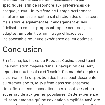
spécifiques, afin de répondre aux préférences de
chaque joueur. Un système de filtrage performant
améliore non seulement la satisfaction des utilisateurs,
mais stimule également leur engagement et leur
fidélisation en leur proposant rapidement des jeux
adaptés. En définitive, un filtrage efficace est
indispensable pour une expérience de jeu optimale.
Conclusion
En résumé, les filtres de Robocat Casino constituent
une innovation majeure dans la navigation des jeux,
répondant au besoin d’efficacité d’un marché de plus en
plus rival. Si la disposition des filtres peut désorienter
au premier abord, le système dans son ensemble
simplifie les recommandations personnalisées et un
accès rapide aux genres populaires. Cette expérience
utilisateur montre qu’une navigation simplifiée améliore