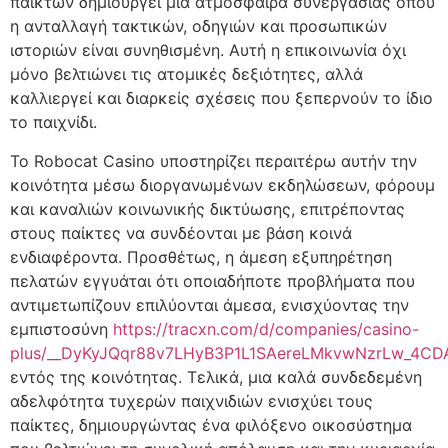
παικτών δημιουργεί μια ατμόσφαιρα συνεργασίας όπου
η ανταλλαγή τακτικών, οδηγιών και προσωπικών
ιστοριών είναι συνηθισμένη. Αυτή η επικοινωνία όχι
μόνο βελτιώνει τις ατομικές δεξιότητες, αλλά
καλλιεργεί και διαρκείς σχέσεις που ξεπερνούν το ίδιο
το παιχνίδι.
Το Robocat Casino υποστηρίζει περαιτέρω αυτήν την
κοινότητα μέσω διοργανωμένων εκδηλώσεων, φόρουμ
και καναλιών κοινωνικής δικτύωσης, επιτρέποντας
στους παίκτες να συνδέονται με βάση κοινά
ενδιαφέροντα. Προσθέτως, η άμεση εξυπηρέτηση
πελατών εγγυάται ότι οποιαδήποτε προβλήματα που
αντιμετωπίζουν επιλύονται άμεσα, ενισχύοντας την
εμπιστοσύνη
https://tracxn.com/d/companies/casino-
plus/__DyKyJQqr88v7LHyB3P1L1SAereLMkvwNzrLw_4CD
εντός της κοινότητας. Τελικά, μια καλά συνδεδεμένη
αδελφότητα τυχερών παιχνιδιών ενισχύει τους
παίκτες, δημιουργώντας ένα φιλόξενο οικοσύστημα