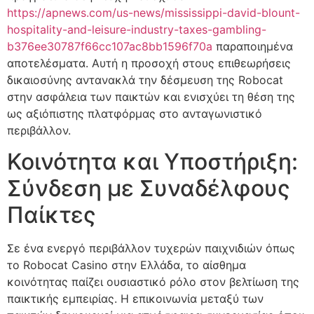
https://apnews.com/us-news/mississippi-david-blount-
hospitality-and-leisure-industry-taxes-gambling-
b376ee30787f66cc107ac8bb1596f70a
παραποιημένα
αποτελέσματα. Αυτή η προσοχή στους επιθεωρήσεις
δικαιοσύνης αντανακλά την δέσμευση της Robocat
στην ασφάλεια των παικτών και ενισχύει τη θέση της
ως αξιόπιστης πλατφόρμας στο ανταγωνιστικό
περιβάλλον.
Κοινότητα και Υποστήριξη:
Σύνδεση με Συναδέλφους
Παίκτες
Σε ένα ενεργό περιβάλλον τυχερών παιχνιδιών όπως
το Robocat Casino στην Ελλάδα, το αίσθημα
κοινότητας παίζει ουσιαστικό ρόλο στον βελτίωση της
παικτικής εμπειρίας. Η επικοινωνία μεταξύ των