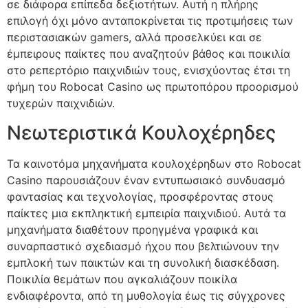
σε διάφορα επίπεδα δεξιοτήτων. Αυτή η πλήρης
επιλογή όχι μόνο ανταποκρίνεται τις προτιμήσεις των
περιστασιακών gamers, αλλά προσελκύει και σε
έμπειρους παίκτες που αναζητούν βάθος και ποικιλία
στο ρεπερτόριο παιχνιδιών τους, ενισχύοντας έτσι τη
φήμη του Robocat Casino ως πρωτοπόρου προορισμού
τυχερών παιχνιδιών.
Νεωτεριστικά Κουλοχέρηδες
Τα καινοτόμα μηχανήματα κουλοχέρηδων στο Robocat
Casino παρουσιάζουν έναν εντυπωσιακό συνδυασμό
φαντασίας και τεχνολογίας, προσφέροντας στους
παίκτες μια εκπληκτική εμπειρία παιχνιδιού. Αυτά τα
μηχανήματα διαθέτουν προηγμένα γραφικά και
συναρπαστικό σχεδιασμό ήχου που βελτιώνουν την
εμπλοκή των παικτών και τη συνολική διασκέδαση.
Ποικιλία θεμάτων που αγκαλιάζουν ποικίλα
ενδιαφέροντα, από τη μυθολογία έως τις σύγχρονες