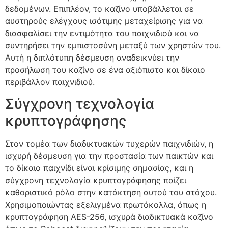
δεδομένων. Επιπλέον, το καζίνο υποβάλλεται σε
αυστηρούς ελέγχους ισότιμης μεταχείρισης για να
διασφαλίσει την εντιμότητα του παιχνιδιού και να
συντηρήσει την εμπιστοσύνη μεταξύ των χρηστών του.
Αυτή η διπλότυπη δέσμευση αναδεικνύει την
προσήλωση του καζίνο σε ένα αξιόπιστο και δίκαιο
περιβάλλον παιχνιδιού.
Σύγχρονη τεχνολογία
κρυπτογράφησης
Στον τομέα των διαδικτυακών τυχερών παιχνιδιών, η
ισχυρή δέσμευση για την προστασία των παικτών και
το δίκαιο παιχνίδι είναι κρίσιμης σημασίας, και η
σύγχρονη τεχνολογία κρυπτογράφησης παίζει
καθοριστικό ρόλο στην κατάκτηση αυτού του στόχου.
Χρησιμοποιώντας εξελιγμένα πρωτόκολλα, όπως η
κρυπτογράφηση AES-256, ισχυρά διαδικτυακά καζίνο