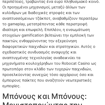
περιπέτειες, τραβώντας ένα ευρύ πληθυσμιακό κοινό.
Οι προηγμένοι μηχανισμοί, μεταξύ άλλων των
κυλίνδρων με διαδοχικές στροφές και των
αναπτυσσόμενων τζάκποτ, αναβαθμίζουν περαιτέρω
το gameplay, μετατρέποντας κάθε περιστροφή
ιδιαίτερη και επωφελή. Επιπλέον, η ενσωμάτωση
στοιχείων gamification βελτιώνει την εμπλοκή των
παικτών, ενθαρρύνοντας την εξερεύνηση
διαφορετικών παιχνιδιών και στρατηγικών. Αυτός ο
σχεδιαστικός συνδυασμός αναψυχής και
αναπτυγμένης τεχνολογίας αναδεικνύει τα
μηχανήματα κουλοχέρηδων του Robocat Casino ως
πρωτοπόρο στον κλάδο των τυχερών παιχνιδιών,
προσελκύοντας συνεχώς τόσο αρχάριους όσο και
έμπειρους παίκτες που αναζητούν νεωτεριστικές
εμπειρίες.
Μπόνους και Μπόνους: