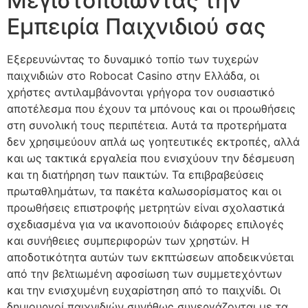
Μεγιστοποιώντας την
Εμπειρία Παιχνιδιού σας
Εξερευνώντας το δυναμικό τοπίο των τυχερών
παιχνιδιών στο Robocat Casino στην Ελλάδα, οι
χρήστες αντιλαμβάνονται γρήγορα τον ουσιαστικό
αποτέλεσμα που έχουν τα μπόνους και οι προωθήσεις
στη συνολική τους περιπέτεια. Αυτά τα προτερήματα
δεν χρησιμεύουν απλά ως γοητευτικές εκτροπές, αλλά
και ως τακτικά εργαλεία που ενισχύουν την δέσμευση
και τη διατήρηση των παικτών. Τα επιβραβεύσεις
πρωταθλημάτων, τα πακέτα καλωσορίσματος και οι
προωθήσεις επιστροφής μετρητών είναι σχολαστικά
σχεδιασμένα για να ικανοποιούν διάφορες επιλογές
και συνήθειες συμπεριφορών των χρηστών. Η
αποδοτικότητα αυτών των εκπτώσεων αποδεικνύεται
από την βελτιωμένη αφοσίωση των συμμετεχόντων
και την ενισχυμένη ευχαρίστηση από το παιχνίδι. Οι
δημιουργοί παιχνιδιών συνήθως συνεργάζονται με τα