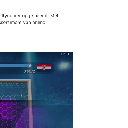
naltynemer op je neemt. Met
ssortiment van online