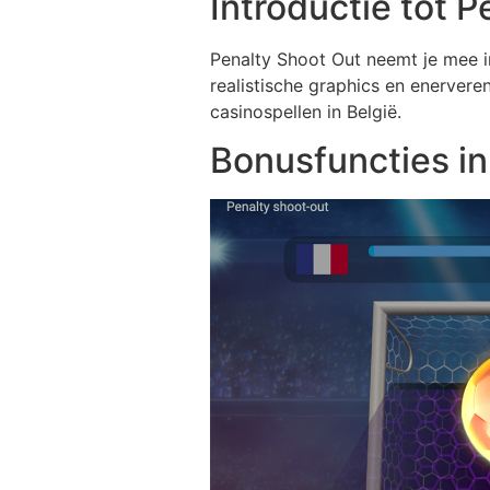
Introductie tot 
Penalty Shoot Out neemt je mee i
realistische graphics en enerver
casinospellen in België.
Bonusfuncties in