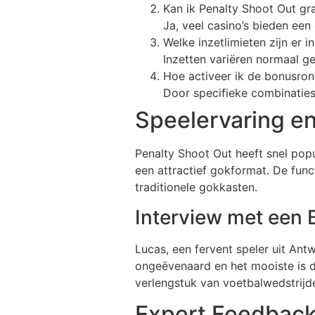
Kan ik Penalty Shoot Out gra
Ja, veel casino’s bieden een
Welke inzetlimieten zijn er 
Inzetten variëren normaal ge
Hoe activeer ik de bonusro
Door specifieke combinaties
Speelervaring en 
Penalty Shoot Out heeft snel pop
een attractief gokformat. De funct
traditionele gokkasten.
Interview met een 
Lucas, een fervent speler uit Ant
ongeëvenaard en het mooiste is d
verlengstuk van voetbalwedstrijde
Expert Feedback