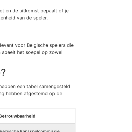
et en de uitkomst bepaalt of je
enheid van de speler.
elevant voor Belgische spelers die
n speelt het soepel op zowel
ë?
e hebben een tabel samengesteld
ning hebben afgestemd op de
Betrouwbaarheid
 Belgische Kansspelcommissie