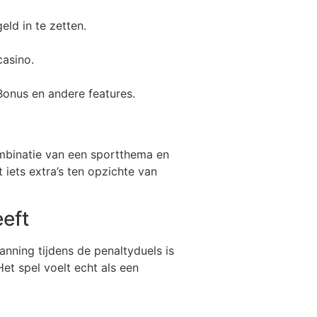
ld in te zetten.
casino.
Bonus en andere features.
mbinatie van een sportthema en
 iets extra’s ten opzichte van
eft
nning tijdens de penaltyduels is
et spel voelt echt als een