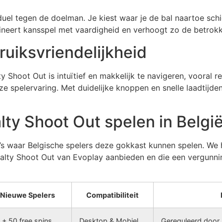
uel tegen de doelman. Je kiest waar je de bal naartoe schi
bineert kansspel met vaardigheid en verhoogt zo de betrokk
ruiksvriendelijkheid
 Shoot Out is intuïtief en makkelijk te navigeren, vooral r
e spelervaring. Met duidelijke knoppen en snelle laadtijde
lty Shoot Out spelen in Belgi
ino’s waar Belgische spelers deze gokkast kunnen spelen. W
nalty Shoot Out van Evoplay aanbieden en die een vergun
 Nieuwe Spelers
Compatibiliteit
+ 50 free spins
Desktop & Mobiel
Gereguleerd door