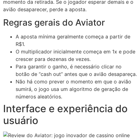
momento da retirada. Se o jogador esperar demais e o
avião desaparecer, perde a aposta.
Regras gerais do Aviator
A aposta mínima geralmente começa a partir de
R$1.
O multiplicador inicialmente começa em 1x e pode
crescer para dezenas de vezes.
Para garantir o ganho, é necessário clicar no
botão de “cash out” antes que o avião desapareça.
Não há como prever o momento em que o avião
sumirá, o jogo usa um algoritmo de geração de
números aleatórios.
Interface e experiência do
usuário