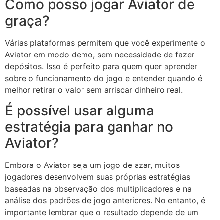
Como posso jogar Aviator de
graça?
Várias plataformas permitem que você experimente o
Aviator em modo demo, sem necessidade de fazer
depósitos. Isso é perfeito para quem quer aprender
sobre o funcionamento do jogo e entender quando é
melhor retirar o valor sem arriscar dinheiro real.
É possível usar alguma
estratégia para ganhar no
Aviator?
Embora o Aviator seja um jogo de azar, muitos
jogadores desenvolvem suas próprias estratégias
baseadas na observação dos multiplicadores e na
análise dos padrões de jogo anteriores. No entanto, é
importante lembrar que o resultado depende de um