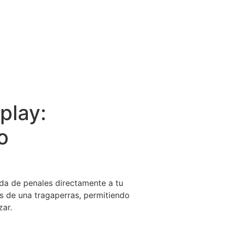
play:
o
nda de penales directamente a tu
s de una tragaperras, permitiendo
zar.