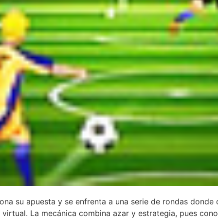
iona su apuesta y se enfrenta a una serie de rondas donde 
o virtual. La mecánica combina azar y estrategia, pues con