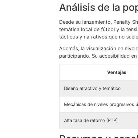
Análisis de la p
Desde su lanzamiento, Penalty S
temática local de fútbol y la te
tácticos y narrativos que no suel
Además, la visualización en nivel
participando. Su accesibilidad en
Ventajas
Diseño atractivo y temático
Mecánicas de niveles progresivos ú
Alta tasa de retorno (RTP)