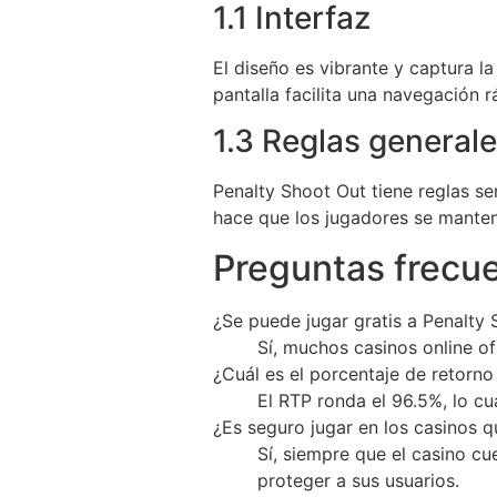
1.1 Interfaz
El diseño es vibrante y captura la
pantalla facilita una navegación r
1.3 Reglas general
Penalty Shoot Out tiene reglas sen
hace que los jugadores se mante
Preguntas frecu
¿Se puede jugar gratis a Penalty
Sí, muchos casinos online o
¿Cuál es el porcentaje de retorno
El RTP ronda el 96.5%, lo c
¿Es seguro jugar en los casinos 
Sí, siempre que el casino cu
proteger a sus usuarios.