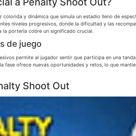
al a Penalty Shoot Out?
az colorida y dinámica que simula un estadio lleno de espe
rentes niveles progresivos, donde la dificultad y las reco
la portería cobre un significado crucial.
as de juego
esivos permite al jugador sentir que participa en una tanda 
a fase ofrece nuevas oportunidades y retos, lo que mantie
nalty Shoot Out