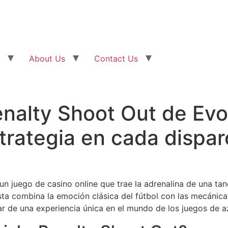
About Us
Contact Us
nalty Shoot Out de Evo
trategia en cada dispar
un juego de casino online que trae la adrenalina de una ta
sta combina la emoción clásica del fútbol con las mecánica
ar de una experiencia única en el mundo de los juegos de a