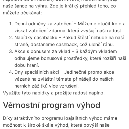
naše šance na výhru. Zde je krátký přehled toho, co
můžete očekávat:
Denní odměny za zatočení – Můžeme otočit kolo a
získat zatočení zdarma, která zvyšují naši radost.
Nabídky cashbacku – Pokud štěstí nebude na naší
straně, dostaneme cashback, což ulehčí ránu.
Akce s bonusem za vklad – S každým vkladem
odhalujeme bonusové prostředky, které rozšíří naši
dobu hraní.
Dny speciálních akcí – Jedinečné promo akce
vázané na zvláštní témata přinášejí do našich
herních zážitků více vzrušení.
Využijte tyto nabídky a prožijte radost naplno!
Věrnostní program výhod
Díky atraktivního programu loajalitních výhod máme
možnost k široké škále výhod, které povýší naše