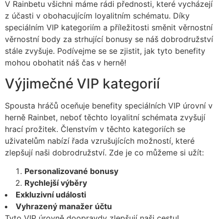
V Rainbetu všichni máme rádi přednosti, které vycházejí
z účasti v obohacujícím loyalitním schématu. Díky
speciálním VIP kategoriím a příležitosti směnit věrnostní
věrnostní body za strhující bonusy se náš dobrodružství
stále zvyšuje. Podívejme se se zjistit, jak tyto benefity
mohou obohatit náš čas v herně!
Výjimečné VIP kategorií
Spousta hráčů oceňuje benefity speciálních VIP úrovní v
herně Rainbet, neboť těchto loyalitní schémata zvyšují
hrací prožitek. Členstvím v těchto kategoriích se
uživatelům nabízí řada vzrušujících možností, které
zlepšují naši dobrodružství. Zde je co můžeme si užít:
Personalizované bonusy
Rychlejší výběry
Exkluzivní události
Vyhrazený manažer účtu
Tyto VIP úrovně doopravdy zlepšují naši cestu!