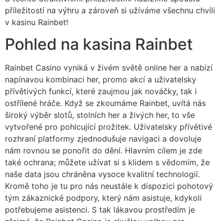
příležitostí na výhru a zároveň si užíváme všechnu chvíli
v kasinu Rainbet!
Pohled na kasina Rainbet
Rainbet Casino vyniká v živém světě online her a nabízí
napínavou kombinaci her, promo akcí a uživatelsky
přívětivých funkcí, které zaujmou jak nováčky, tak i
ostřílené hráče. Když se zkoumáme Rainbet, uvítá nás
široký výběr slotů, stolních her a živých her, to vše
vytvořené pro pohlcující prožitek. Uživatelsky přívětivé
rozhraní platformy zjednodušuje navigaci a dovoluje
nám rovnou se ponořit do dění. Hlavním cílem je zde
také ochrana; můžete užívat si s klidem s vědomím, že
naše data jsou chráněna vysoce kvalitní technologií.
Kromě toho je tu pro nás neustále k dispozici pohotový
tým zákaznické podpory, který nám asistuje, kdykoli
potřebujeme asistenci. S tak lákavou prostředím je