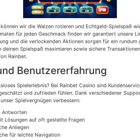
können wir die Walzen rotieren und Echtgeld-Spielspaß wie
aten für jeden Geschmack finden wir garantiert unsere Lie
ung und die verlockenden Aktionen sorgen für ein rundum g
ie deinen Spielspaß maximieren sowie sichere Transaktionen
on Rainbet.
und Benutzererfahrung
gsloses Spielerlebnis? Bei Rainbet Casino sind Kundenservi
tgeschätzt und zufrieden fühlen. Dank verschiedener Suppor
e unser Spielvergnügen verbessern:
e Antworten
it Lösungen auf oft gestellte Fragen
iche Anliegen
che für leichte Navigation