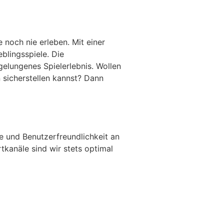
 noch nie erleben. Mit einer
blingsspiele. Die
elungenes Spielerlebnis. Wollen
 sicherstellen kannst? Dann
ce und Benutzerfreundlichkeit an
tkanäle sind wir stets optimal