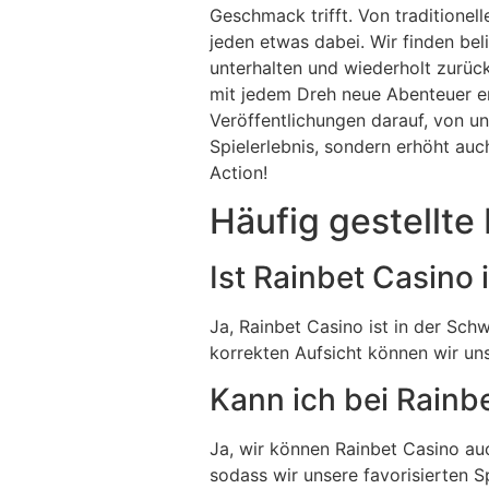
Geschmack trifft. Von traditionel
jeden etwas dabei. Wir finden bel
unterhalten und wiederholt zurüc
mit jedem Dreh neue Abenteuer er
Veröffentlichungen darauf, von u
Spielerlebnis, sondern erhöht auc
Action!
Häufig gestellte
Ist Rainbet Casino
Ja, Rainbet Casino ist in der Schw
korrekten Aufsicht können wir uns
Kann ich bei Rainb
Ja, wir können Rainbet Casino auch
sodass wir unsere favorisierten 