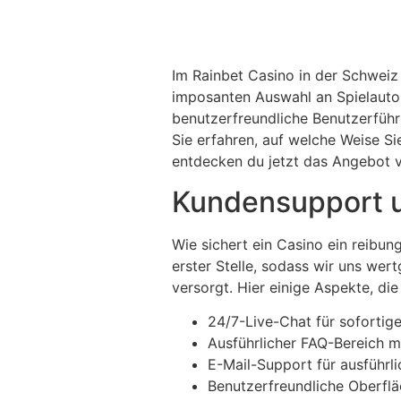
Im Rainbet Casino in der Schweiz 
imposanten Auswahl an Spielautom
benutzerfreundliche Benutzerführ
Sie erfahren, auf welche Weise S
entdecken du jetzt das Angebot v
Kundensupport 
Wie sichert ein Casino ein reibun
erster Stelle, sodass wir uns wer
versorgt. Hier einige Aspekte, di
24/7-Live-Chat für sofortig
Ausführlicher FAQ-Bereich m
E-Mail-Support für ausführl
Benutzerfreundliche Oberflä