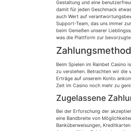
Gestaltung und eine benutzerfreu
damit für jeden Geschmack etwas 
auch Wert auf verantwortungsbew
Support-Team, das uns immer zur
beim Genießen unserer Lieblingssp
was die Plattform zur bevorzugte
Zahlungsmethod
Beim Spielen im Rainbet Casino i
zu verstehen. Betrachten wir die 
Erträge auf unserem Konto ankomm
Zeit im Casino noch mehr zu geni
Zugelassene Zahlu
Bei der Erforschung der akzeptie
eine Bandbreite von Möglichkeiten
Banküberweisungen, Kreditkarten u