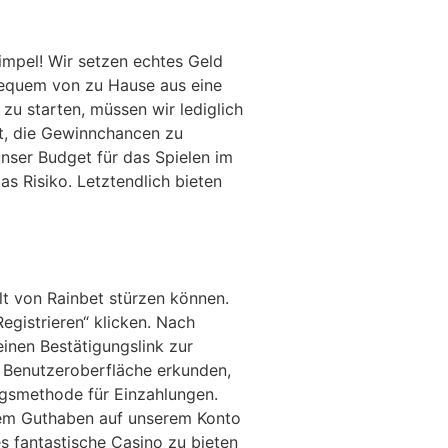
impel! Wir setzen echtes Geld
 bequem von zu Hause aus eine
zu starten, müssen wir lediglich
st, die Gewinnchancen zu
unser Budget für das Spielen im
s Risiko. Letztendlich bieten
lt von Rainbet stürzen können.
egistrieren“ klicken. Nach
inen Bestätigungslink zur
he Benutzeroberfläche erkunden,
ngsmethode für Einzahlungen.
 dem Guthaben auf unserem Konto
s fantastische Casino zu bieten