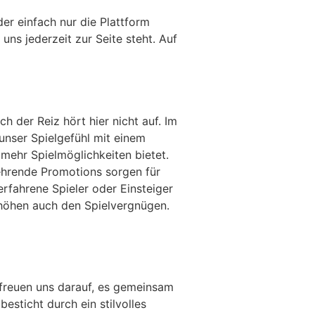
r einfach nur die Plattform
ns jederzeit zur Seite steht. Auf
 der Reiz hört hier nicht auf. Im
unser Spielgefühl mit einem
mehr Spielmöglichkeiten bietet.
hrende Promotions sorgen für
erfahrene Spieler oder Einsteiger
rhöhen auch den Spielvergnügen.
 freuen uns darauf, es gemeinsam
sticht durch ein stilvolles