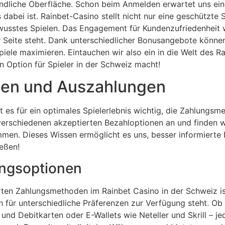
ndliche Oberfläche. Schon beim Anmelden erwartet uns eine
dabei ist. Rainbet-Casino stellt nicht nur eine geschützte
usstes Spielen. Das Engagement für Kundenzufriedenheit w
 Seite steht. Dank unterschiedlicher Bonusangebote könne
iele maximieren. Eintauchen wir also ein in die Welt des R
n Option für Spieler in der Schweiz macht!
en und Auszahlungen
st es für ein optimales Spielerlebnis wichtig, die Zahlung
verschiedenen akzeptierten Bezahloptionen an und finden wi
en. Dieses Wissen ermöglicht es uns, besser informierte 
eßen!
ngsoptionen
rten Zahlungsmethoden im Rainbet Casino in der Schweiz is
 für unterschiedliche Präferenzen zur Verfügung steht. Ob
nd Debitkarten oder E-Wallets wie Neteller und Skrill – je