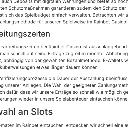
t auch Deposits mit digitalen Währungen und bietet so noc
rten Schutzmaßnahmen garantieren zudem den Schutz der F
st sich das Spielbudget einfach verwalten. Betrachten wir 
Zahlungsmethode für unseren Spielweise im Rainbet Casino!
itungszeiten
earbeitungszeiten bei Rainbet Casino ist ausschlaggebend 
 man schnell auf seine Erträge zugreifen möchte. Abhebung
, abhängig von der gewählten Bezahlmethode. E-Wallets wie 
küberweisungen etwas länger dauern können.
Verifizierungsprozesse die Dauer der Auszahlung beeinfluss
ung unserer Anliegen. Die Wahl der geeigneten Zahlungsmeth
h dafür, dass wir unsere Erträge so schnell wie möglich g
gerungen wieder in unsere Spielabenteuer eintauchen könne
hl an Slots
tomaten im Rainbet eintauchen, entdecken wir schnell eine 