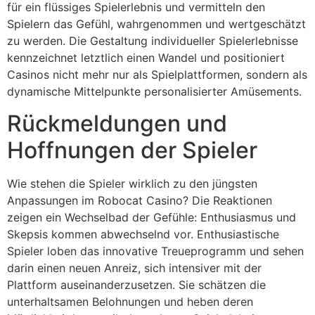
für ein flüssiges Spielerlebnis und vermitteln den
Spielern das Gefühl, wahrgenommen und wertgeschätzt
zu werden. Die Gestaltung individueller Spielerlebnisse
kennzeichnet letztlich einen Wandel und positioniert
Casinos nicht mehr nur als Spielplattformen, sondern als
dynamische Mittelpunkte personalisierter Amüsements.
Rückmeldungen und
Hoffnungen der Spieler
Wie stehen die Spieler wirklich zu den jüngsten
Anpassungen im Robocat Casino? Die Reaktionen
zeigen ein Wechselbad der Gefühle: Enthusiasmus und
Skepsis kommen abwechselnd vor. Enthusiastische
Spieler loben das innovative Treueprogramm und sehen
darin einen neuen Anreiz, sich intensiver mit der
Plattform auseinanderzusetzen. Sie schätzen die
unterhaltsamen Belohnungen und heben deren