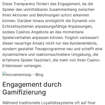
Diese Transparenz fördert das Engagement, da die
Spieler den unmittelbaren Zusammenhang zwischen
ihren Aktionen und Belohnungen sofort erkennen
können. Darüber hinaus ermöglicht die Dynamik von
Echtzeitsystemen anpassungsfähige Anpassungen,
sodass Casinos Angebote an das momentane
Spielerverhalten anpassen können. Folglich verbessert
dieser neuartige Ansatz nicht nur das Kundenerlebnis,
sondern gestaltet Treueprogramme neu und schafft eine
dynamischere und reaktionsschnellere Umgebung, die
erfahrene Spieler fasziniert, die mehr von ihren Casino-
Erlebnissen verlangen.
Engagement durch
Gamifizierung
Während traditionelle Loyalitätssysteme oft auf fixer