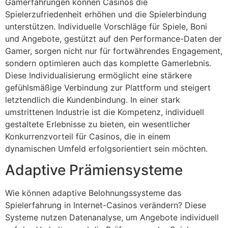
Gamerfahrungen können Casinos die
Spielerzufriedenheit erhöhen und die Spielerbindung
unterstützen. Individuelle Vorschläge für Spiele, Boni
und Angebote, gestützt auf den Performance-Daten der
Gamer, sorgen nicht nur für fortwährendes Engagement,
sondern optimieren auch das komplette Gamerlebnis.
Diese Individualisierung ermöglicht eine stärkere
gefühlsmäßige Verbindung zur Plattform und steigert
letztendlich die Kundenbindung. In einer stark
umstrittenen Industrie ist die Kompetenz, individuell
gestaltete Erlebnisse zu bieten, ein wesentlicher
Konkurrenzvorteil für Casinos, die in einem
dynamischen Umfeld erfolgsorientiert sein möchten.
Adaptive Prämiensysteme
Wie können adaptive Belohnungssysteme das
Spielerfahrung in Internet-Casinos verändern? Diese
Systeme nutzen Datenanalyse, um Angebote individuell