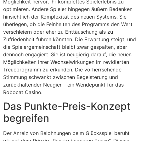
Möglichkeit hervor, ihr komplettes Spielerlebnis zu
optimieren. Andere Spieler hingegen äußern Bedenken
hinsichtlich der Komplexität des neuen Systems. Sie
überlegen, ob die Feinheiten des Programms den Wert
verschleiern oder eher zu Enttäuschung als zu
Zufriedenheit führen könnten. Die Erwartung steigt, und
die Spielergemeinschaft bleibt zwar gespalten, aber
dennoch engagiert. Sie ist neugierig darauf, die neuen
Möglichkeiten ihrer Wechselwirkungen im revidierten
Treueprogramm zu erkunden. Die vorherrschende
Stimmung schwankt zwischen Begeisterung und
zurückhaltender Neugier – ein Wendepunkt für das
Robocat Casino.
Das Punkte-Preis-Konzept
begreifen
Der Anreiz von Belohnungen beim Glücksspiel beruht
oft auf dem Prinzip „Punkte bedeuten Preise“. Dieses