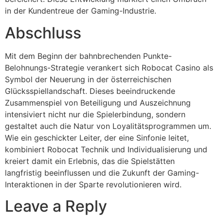
in der Kundentreue der Gaming-Industrie.
Abschluss
Mit dem Beginn der bahnbrechenden Punkte-
Belohnungs-Strategie verankert sich Robocat Casino als
Symbol der Neuerung in der österreichischen
Glücksspiellandschaft. Dieses beeindruckende
Zusammenspiel von Beteiligung und Auszeichnung
intensiviert nicht nur die Spielerbindung, sondern
gestaltet auch die Natur von Loyalitätsprogrammen um.
Wie ein geschickter Leiter, der eine Sinfonie leitet,
kombiniert Robocat Technik und Individualisierung und
kreiert damit ein Erlebnis, das die Spielstätten
langfristig beeinflussen und die Zukunft der Gaming-
Interaktionen in der Sparte revolutionieren wird.
Leave a Reply