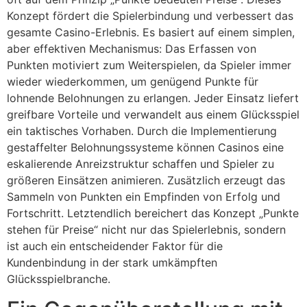
Konzept fördert die Spielerbindung und verbessert das
gesamte Casino-Erlebnis. Es basiert auf einem simplen,
aber effektiven Mechanismus: Das Erfassen von
Punkten motiviert zum Weiterspielen, da Spieler immer
wieder wiederkommen, um genügend Punkte für
lohnende Belohnungen zu erlangen. Jeder Einsatz liefert
greifbare Vorteile und verwandelt aus einem Glücksspiel
ein taktisches Vorhaben. Durch die Implementierung
gestaffelter Belohnungssysteme können Casinos eine
eskalierende Anreizstruktur schaffen und Spieler zu
größeren Einsätzen animieren. Zusätzlich erzeugt das
Sammeln von Punkten ein Empfinden von Erfolg und
Fortschritt. Letztendlich bereichert das Konzept „Punkte
stehen für Preise“ nicht nur das Spielerlebnis, sondern
ist auch ein entscheidender Faktor für die
Kundenbindung in der stark umkämpften
Glücksspielbranche.