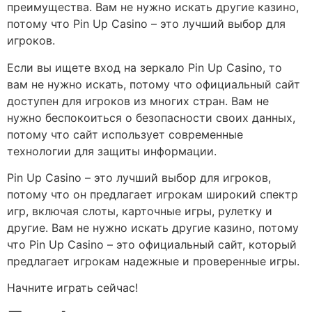
преимущества. Вам не нужно искать другие казино,
потому что Pin Up Casino – это лучший выбор для
игроков.
Если вы ищете вход на зеркало Pin Up Casino, то
вам не нужно искать, потому что официальный сайт
доступен для игроков из многих стран. Вам не
нужно беспокоиться о безопасности своих данных,
потому что сайт использует современные
технологии для защиты информации.
Pin Up Casino – это лучший выбор для игроков,
потому что он предлагает игрокам широкий спектр
игр, включая слоты, карточные игры, рулетку и
другие. Вам не нужно искать другие казино, потому
что Pin Up Casino – это официальный сайт, который
предлагает игрокам надежные и проверенные игры.
Начните играть сейчас!