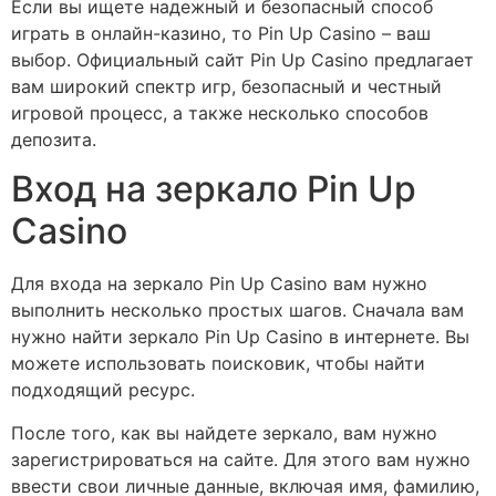
Если вы ищете надежный и безопасный способ
играть в онлайн-казино, то Pin Up Casino – ваш
выбор. Официальный сайт Pin Up Casino предлагает
вам широкий спектр игр, безопасный и честный
игровой процесс, а также несколько способов
депозита.
Вход на зеркало Pin Up
Casino
Для входа на зеркало Pin Up Casino вам нужно
выполнить несколько простых шагов. Сначала вам
нужно найти зеркало Pin Up Casino в интернете. Вы
можете использовать поисковик, чтобы найти
подходящий ресурс.
После того, как вы найдете зеркало, вам нужно
зарегистрироваться на сайте. Для этого вам нужно
ввести свои личные данные, включая имя, фамилию,