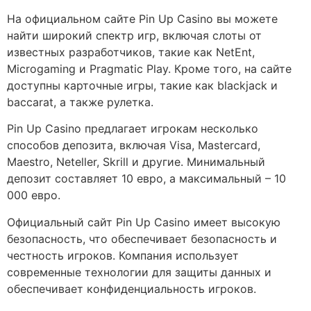
На официальном сайте Pin Up Casino вы можете
найти широкий спектр игр, включая слоты от
известных разработчиков, такие как NetEnt,
Microgaming и Pragmatic Play. Кроме того, на сайте
доступны карточные игры, такие как blackjack и
baccarat, а также рулетка.
Pin Up Casino предлагает игрокам несколько
способов депозита, включая Visa, Mastercard,
Maestro, Neteller, Skrill и другие. Минимальный
депозит составляет 10 евро, а максимальный – 10
000 евро.
Официальный сайт Pin Up Casino имеет высокую
безопасность, что обеспечивает безопасность и
честность игроков. Компания использует
современные технологии для защиты данных и
обеспечивает конфиденциальность игроков.