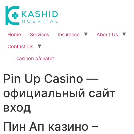
Home
Services
Insurance
About Us
Contact Us
casinon på nätet
Pin Up Casino —
официальный сайт
вход
Пин Ап казино –