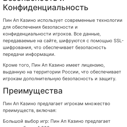
Конфиденциальность
Пин Ап Казино использует современные технологии
для обеспечения безопасности и
конфиденциальности игроков. Все данные,
передаваемые на сайте, шифруются с помощью SSL-
шифрования, что обеспечивает безопасность
передачи информации.
Кроме того, Пин Ап Казино имеет лицензию,
выданную на территории России, что обеспечивает
игрокам дополнительную безопасность и защиту.
Преимущества
Пин Ап Казино предлагает игрокам множество
преимуществ, включая:
Большой выбор игр: Пин Ап Казино предлагает