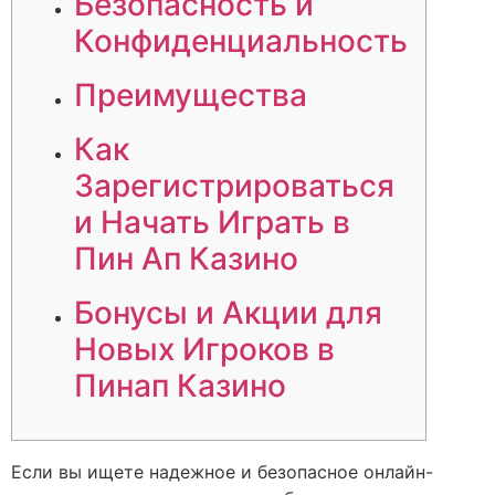
Безопасность и
Конфиденциальность
Преимущества
Как
Зарегистрироваться
и Начать Играть в
Пин Ап Казино
Бонусы и Акции для
Новых Игроков в
Пинап Казино
Если вы ищете надежное и безопасное онлайн-