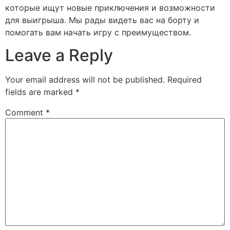
которые ищут новые приключения и возможности
для выигрыша. Мы рады видеть вас на борту и
помогать вам начать игру с преимуществом.
Leave a Reply
Your email address will not be published.
Required
fields are marked
*
Comment
*