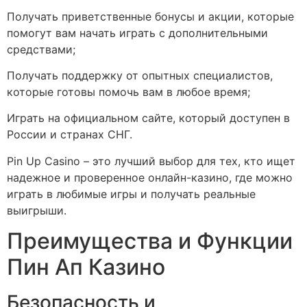
Получать приветственные бонусы и акции, которые
помогут вам начать играть с дополнительными
средствами;
Получать поддержку от опытных специалистов,
которые готовы помочь вам в любое время;
Играть на официальном сайте, который доступен в
России и странах СНГ.
Pin Up Casino – это лучший выбор для тех, кто ищет
надежное и проверенное онлайн-казино, где можно
играть в любимые игры и получать реальные
выигрыши.
Преимущества и Функции
Пин Ап Казино
Безопасность и