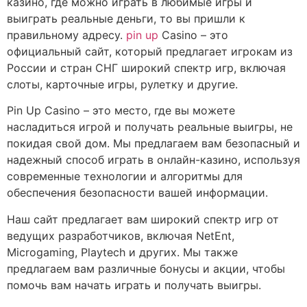
казино, где можно играть в любимые игры и
выиграть реальные деньги, то вы пришли к
правильному адресу.
pin up
Casino – это
официальный сайт, который предлагает игрокам из
России и стран СНГ широкий спектр игр, включая
слоты, карточные игры, рулетку и другие.
Pin Up Casino – это место, где вы можете
насладиться игрой и получать реальные выигры, не
покидая свой дом. Мы предлагаем вам безопасный и
надежный способ играть в онлайн-казино, используя
современные технологии и алгоритмы для
обеспечения безопасности вашей информации.
Наш сайт предлагает вам широкий спектр игр от
ведущих разработчиков, включая NetEnt,
Microgaming, Playtech и других. Мы также
предлагаем вам различные бонусы и акции, чтобы
помочь вам начать играть и получать выигры.