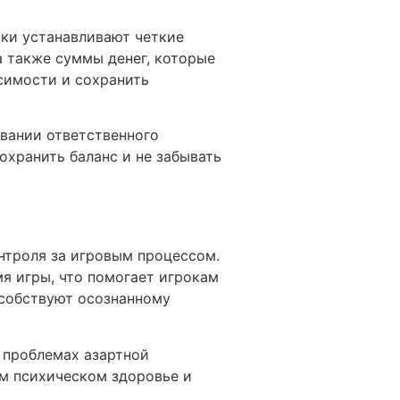
оки устанавливают четкие
 а также суммы денег, которые
симости и сохранить
вании ответственного
хранить баланс и не забывать
онтроля за игровым процессом.
я игры, что помогает игрокам
особствуют осознанному
 проблемах азартной
ем психическом здоровье и