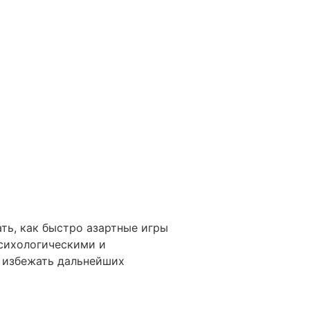
ть, как быстро азартные игры
психологическими и
 избежать дальнейших