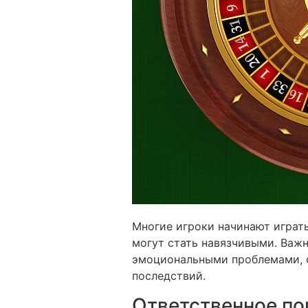
Многие игроки начинают играть
могут стать навязчивыми. Важн
эмоциональными проблемами, с
последствий.
Ответственное по