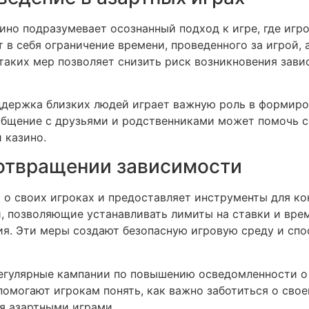
ино подразумевает осознанный подход к игре, где игр
т в себя ограничение времени, проведенного за игрой,
таких мер позволяет снизить риск возникновения зави
оддержка близких людей играет важную роль в формиро
Общение с друзьями и родственниками может помочь со
 казино.
дотвращении зависимости
я о своих игроках и предоставляет инструменты для к
, позволяющие устанавливать лимиты на ставки и врем
ия. Эти меры создают безопасную игровую среду и сп
регулярные кампании по повышению осведомленности о
помогают игрокам понять, как важно заботиться о сво
я азартными играми.