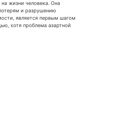
 на жизни человека. Она
 потерям и разрушению
мости, является первым шагом
ью, хотя проблема азартной