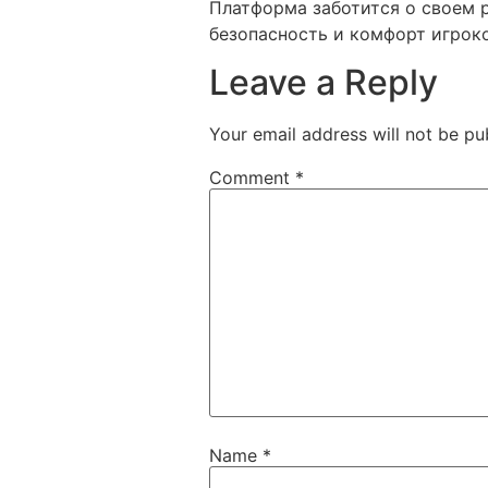
Платформа заботится о своем 
безопасность и комфорт игроко
Leave a Reply
Your email address will not be pu
Comment
*
Name
*