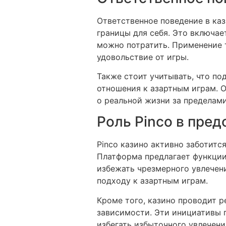
Ответственное поведение в каз
границы для себя. Это включае
можно потратить. Применение 
удовольствие от игры.
Также стоит учитывать, что п
отношения к азартным играм. 
о реальной жизни за пределами
Роль Pinco в пре
Pinco казино активно заботитс
Платформа предлагает функции
избежать чрезмерного увлечен
подходу к азартным играм.
Кроме того, казино проводит 
зависимости. Эти инициативы 
избегать избыточного увлечени