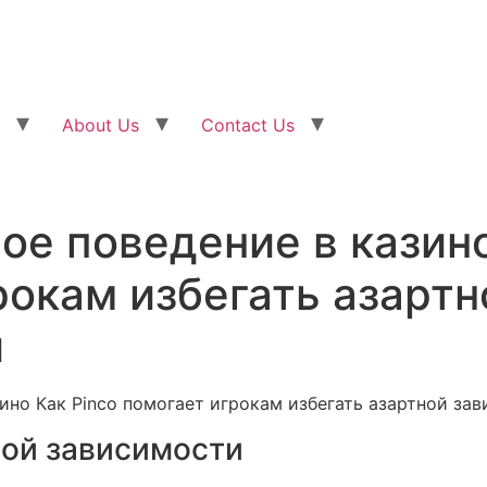
About Us
Contact Us
ое поведение в казино
рокам избегать азартн
и
ино Как Pinco помогает игрокам избегать азартной за
ой зависимости