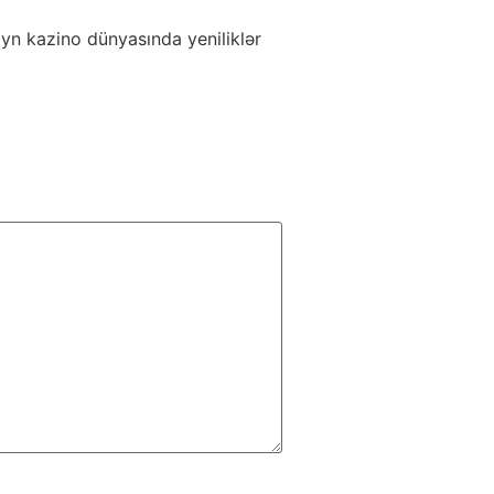
ayn kazino dünyasında yeniliklər