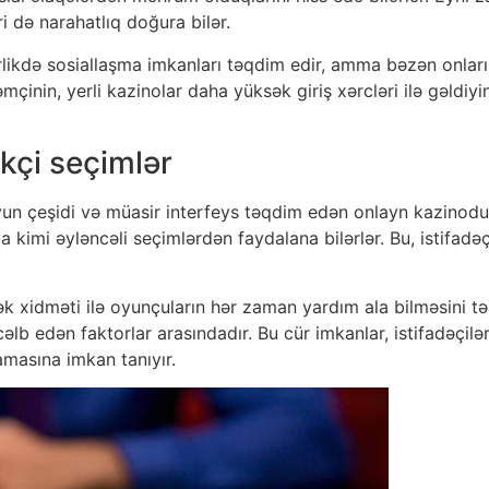
i də narahatlıq doğura bilər.
birlikdə sosiallaşma imkanları təqdim edir, amma bəzən onları
inin, yerli kazinolar daha yüksək giriş xərcləri ilə gəldiy
ikçi seçimlər
un çeşidi və müasir interfeys təqdim edən onlayn kazinodu
ya kimi əyləncəli seçimlərdən faydalana bilərlər. Bu, istifadəç
k xidməti ilə oyunçuların hər zaman yardım ala bilməsini t
 cəlb edən faktorlar arasındadır. Bu cür imkanlar, istifadəç
amasına imkan tanıyır.