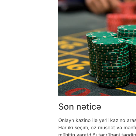
Son nəticə
Onlayn kazino ilə yerli kazino ar
Hər iki seçim, öz müsbət və mənfi c
mühitin yaratdığı təcrübəni təqdim