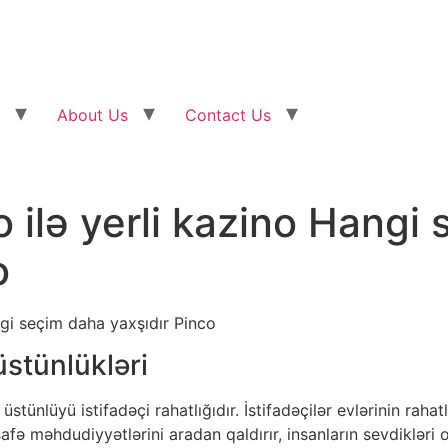
About Us
Contact Us
 ilə yerli kazino Hangi
o
ngi seçim daha yaxşıdır Pinco
stünlükləri
tünlüyü istifadəçi rahatlığıdır. İstifadəçilər evlərinin rahatl
fə məhdudiyyətlərini aradan qaldırır, insanların sevdikləri