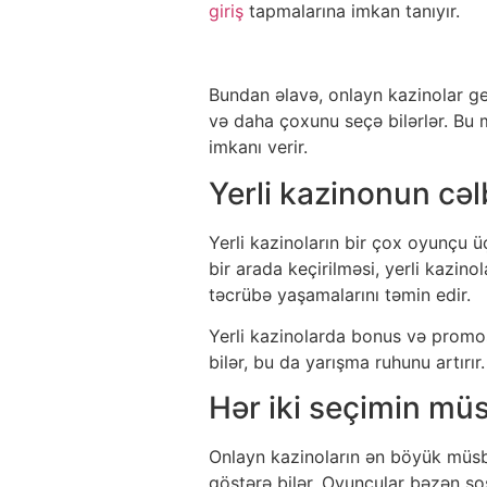
giriş
tapmalarına imkan tanıyır.
Bundan əlavə, onlayn kazinolar gen
və daha çoxunu seçə bilərlər. Bu 
imkanı verir.
Yerli kazinonun cəlb
Yerli kazinoların bir çox oyunçu ü
bir arada keçirilməsi, yerli kazino
təcrübə yaşamalarını təmin edir.
Yerli kazinolarda bonus və promo
bilər, bu da yarışma ruhunu artırır
Hər iki seçimin müs
Onlayn kazinoların ən böyük müsbə
göstərə bilər. Oyunçular bəzən so