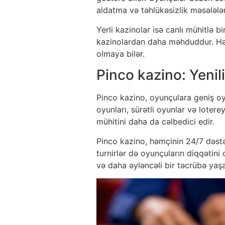
aldatma və təhlükəsizlik məsələlər
Yerli kazinolar isə canlı mühitlə 
kazinolardan daha məhduddur. Həmç
olmaya bilər.
Pinco kazino: Yenil
Pinco kazino, oyunçulara geniş oy
oyunları, sürətli oyunlar və lotere
mühitini daha da cəlbedici edir.
Pinco kazino, həmçinin 24/7 dəstə
turnirlər də oyunçuların diqqətini
və daha əyləncəli bir təcrübə yaş