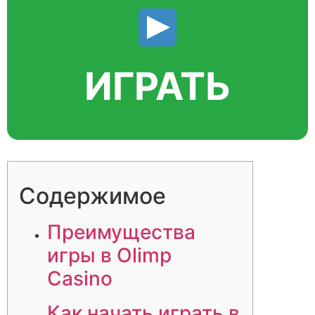
ИГРАТЬ
Содержимое
Преимущества
игры в Olimp
Casino
Как начать играть в