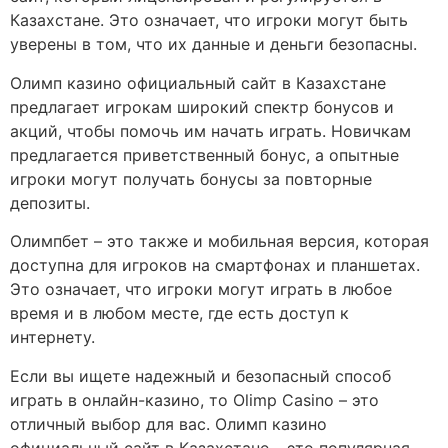
Казахстане. Это означает, что игроки могут быть
уверены в том, что их данные и деньги безопасны.
Олимп казино официальный сайт в Казахстане
предлагает игрокам широкий спектр бонусов и
акций, чтобы помочь им начать играть. Новичкам
предлагается приветственный бонус, а опытные
игроки могут получать бонусы за повторные
депозиты.
Олимпбет – это также и мобильная версия, которая
доступна для игроков на смартфонах и планшетах.
Это означает, что игроки могут играть в любое
время и в любом месте, где есть доступ к
интернету.
Если вы ищете надежный и безопасный способ
играть в онлайн-казино, то Olimp Casino – это
отличный выбор для вас. Олимп казино
официальный сайт в Казахстане – это популярная