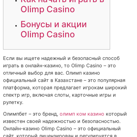
Olimp Casino
Бонусы и акции
Olimp Casino
Если вы ищете надежный и безопасный способ
играть в онлайн-казино, то Olimp Casino – это
отличный выбор для вас. Олимп казино
официальный сайт в Казахстане – это популярная
платформа, которая предлагает игрокам широкий
спектр игр, включая слоты, карточные игры и
рулетку.
Олимпбет – это бренд,
олимп ком казино
который
известен своей надежностью и безопасностью.
Онлайн-казино Olimp Casino – это официальный
сайт, который лицензирован и регулируется в