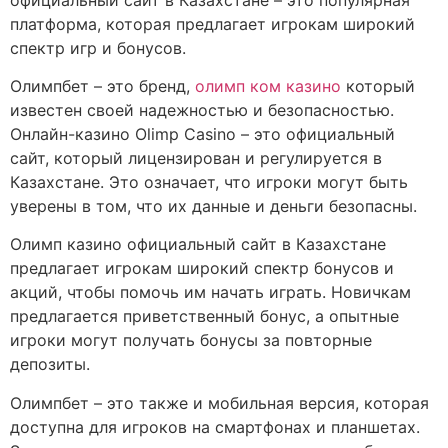
платформа, которая предлагает игрокам широкий
спектр игр и бонусов.
Олимпбет – это бренд,
олимп ком казино
который
известен своей надежностью и безопасностью.
Онлайн-казино Olimp Casino – это официальный
сайт, который лицензирован и регулируется в
Казахстане. Это означает, что игроки могут быть
уверены в том, что их данные и деньги безопасны.
Олимп казино официальный сайт в Казахстане
предлагает игрокам широкий спектр бонусов и
акций, чтобы помочь им начать играть. Новичкам
предлагается приветственный бонус, а опытные
игроки могут получать бонусы за повторные
депозиты.
Олимпбет – это также и мобильная версия, которая
доступна для игроков на смартфонах и планшетах.