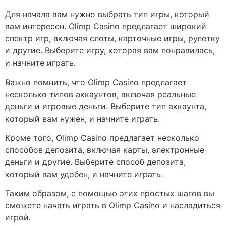
Для начала вам нужно выбрать тип игры, который
вам интересен. Olimp Casino предлагает широкий
спектр игр, включая слоты, карточные игры, рулетку
и другие. Выберите игру, которая вам понравилась,
и начните играть.
Важно помнить, что Olimp Casino предлагает
несколько типов аккаунтов, включая реальные
деньги и игровые деньги. Выберите тип аккаунта,
который вам нужен, и начните играть.
Кроме того, Olimp Casino предлагает несколько
способов депозита, включая карты, электронные
деньги и другие. Выберите способ депозита,
который вам удобен, и начните играть.
Таким образом, с помощью этих простых шагов вы
сможете начать играть в Olimp Casino и насладиться
игрой.