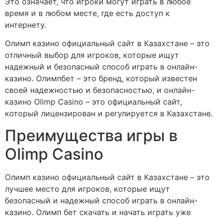
Это означает, что игроки могут играть в любое
время и в любом месте, где есть доступ к
интернету.
Олимп казино официальный сайт в Казахстане – это
отличный выбор для игроков, которые ищут
надежный и безопасный способ играть в онлайн-
казино. Олимпбет – это бренд, который известен
своей надежностью и безопасностью, и онлайн-
казино Olimp Casino – это официальный сайт,
который лицензирован и регулируется в Казахстане.
Преимущества игры в
Olimp Casino
Олимп казино официальный сайт в Казахстане – это
лучшее место для игроков, которые ищут
безопасный и надежный способ играть в онлайн-
казино. Олимп бет скачать и начать играть уже