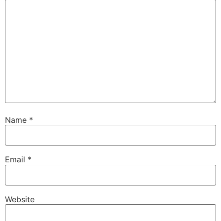
Name
*
Email
*
Website