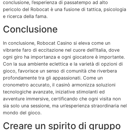
conclusione, l’esperienza di passatempo ad alto
pericolo del Robocat è una fusione di tattica, psicologia
e ricerca della fama.
Conclusione
In conclusione, Robocat Casino si eleva come un
vibrante faro di eccitazione nel cuore dell’Italia, dove
ogni giro ha importanza e ogni giocatore è importante.
Con la sua ambiente eclettica e la varietà di opzioni di
gioco, favorisce un senso di comunità che riverbera
profondamente tra gli appassionati. Come un
cronometro accurato, il casinò armonizza soluzioni
tecnologiche avanzate, iniziative stimolanti ed
avventure immersive, certificando che ogni visita non
sia solo una sessione, ma un’esperienza straordinaria nel
mondo del gioco.
Creare un spirito di gruppo