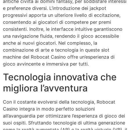
antiche civiltà ai domini fantasy, per soddisfare interessi
e preferenze diversi. L’introduzione dei jackpot
progressivi apporta un ulteriore livello di eccitazione,
consentendo ai giocatori di competere per premi
consistenti. Inoltre, le interfacce intuitive garantiscono
una navigazione fluida, rendendo il gioco accessibile
anche ai nuovi giocatori. Nel complesso, la
combinazione di arte e tecnologia in queste slot
machine del Robocat Casino offre un’esperienza di
gioco avvincente e immersiva per tutti.
Tecnologia innovativa che
migliora l’avventura
Con il costante evolversi della tecnologia, Robocat
Casino integra in modo perfetto soluzioni
all’avanguardia per ottimizzare l’esperienza di gioco dei
suoi ospiti. Sfruttando tecnologie di ultima generazione
come la realtà aumentata (AR) e la realtà virtuale (VR), il