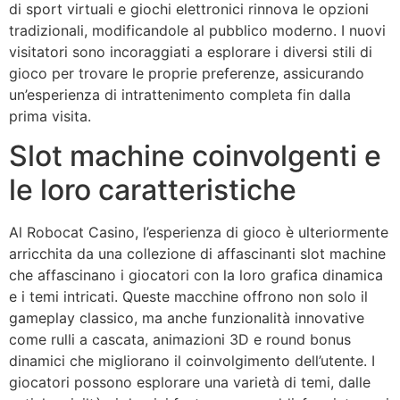
di sport virtuali e giochi elettronici rinnova le opzioni
tradizionali, modificandole al pubblico moderno. I nuovi
visitatori sono incoraggiati a esplorare i diversi stili di
gioco per trovare le proprie preferenze, assicurando
un’esperienza di intrattenimento completa fin dalla
prima visita.
Slot machine coinvolgenti e
le loro caratteristiche
Al Robocat Casino, l’esperienza di gioco è ulteriormente
arricchita da una collezione di affascinanti slot machine
che affascinano i giocatori con la loro grafica dinamica
e i temi intricati. Queste macchine offrono non solo il
gameplay classico, ma anche funzionalità innovative
come rulli a cascata, animazioni 3D e round bonus
dinamici che migliorano il coinvolgimento dell’utente. I
giocatori possono esplorare una varietà di temi, dalle