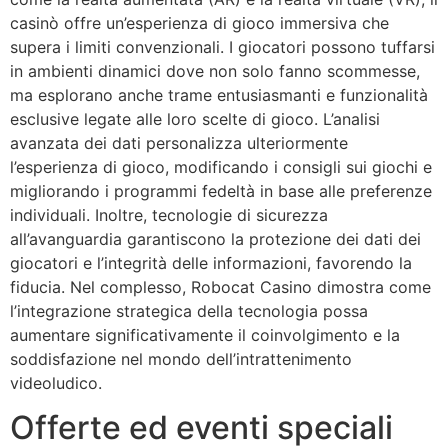
casinò offre un’esperienza di gioco immersiva che
supera i limiti convenzionali. I giocatori possono tuffarsi
in ambienti dinamici dove non solo fanno scommesse,
ma esplorano anche trame entusiasmanti e funzionalità
esclusive legate alle loro scelte di gioco. L’analisi
avanzata dei dati personalizza ulteriormente
l’esperienza di gioco, modificando i consigli sui giochi e
migliorando i programmi fedeltà in base alle preferenze
individuali. Inoltre, tecnologie di sicurezza
all’avanguardia garantiscono la protezione dei dati dei
giocatori e l’integrità delle informazioni, favorendo la
fiducia. Nel complesso, Robocat Casino dimostra come
l’integrazione strategica della tecnologia possa
aumentare significativamente il coinvolgimento e la
soddisfazione nel mondo dell’intrattenimento
videoludico.
Offerte ed eventi speciali