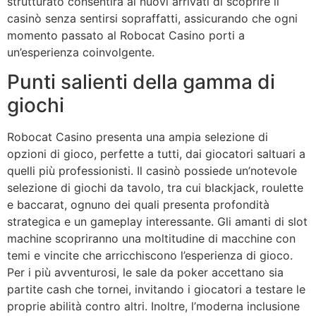
strutturato consentirà ai nuovi arrivati di scoprire il
casinò senza sentirsi sopraffatti, assicurando che ogni
momento passato al Robocat Casino porti a
un’esperienza coinvolgente.
Punti salienti della gamma di
giochi
Robocat Casino presenta una ampia selezione di
opzioni di gioco, perfette a tutti, dai giocatori saltuari a
quelli più professionisti. Il casinò possiede un’notevole
selezione di giochi da tavolo, tra cui blackjack, roulette
e baccarat, ognuno dei quali presenta profondità
strategica e un gameplay interessante. Gli amanti di slot
machine scopriranno una moltitudine di macchine con
temi e vincite che arricchiscono l’esperienza di gioco.
Per i più avventurosi, le sale da poker accettano sia
partite cash che tornei, invitando i giocatori a testare le
proprie abilità contro altri. Inoltre, l’moderna inclusione