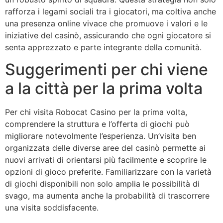
rafforza i legami sociali tra i giocatori, ma coltiva anche
una presenza online vivace che promuove i valori e le
iniziative del casinò, assicurando che ogni giocatore si
senta apprezzato e parte integrante della comunità.
Suggerimenti per chi viene
a la città per la prima volta
Per chi visita Robocat Casino per la prima volta,
comprendere la struttura e l’offerta di giochi può
migliorare notevolmente l’esperienza. Un’visita ben
organizzata delle diverse aree del casinò permette ai
nuovi arrivati di orientarsi più facilmente e scoprire le
opzioni di gioco preferite. Familiarizzare con la varietà
di giochi disponibili non solo amplia le possibilità di
svago, ma aumenta anche la probabilità di trascorrere
una visita soddisfacente.