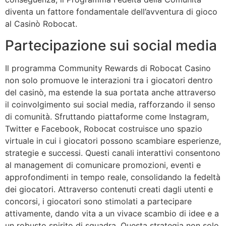
diventa un fattore fondamentale dell’avventura di gioco
al Casinò Robocat.
Partecipazione sui social media
Il programma Community Rewards di Robocat Casino
non solo promuove le interazioni tra i giocatori dentro
del casinò, ma estende la sua portata anche attraverso
il coinvolgimento sui social media, rafforzando il senso
di comunità. Sfruttando piattaforme come Instagram,
Twitter e Facebook, Robocat costruisce uno spazio
virtuale in cui i giocatori possono scambiare esperienze,
strategie e successi. Questi canali interattivi consentono
al management di comunicare promozioni, eventi e
approfondimenti in tempo reale, consolidando la fedeltà
dei giocatori. Attraverso contenuti creati dagli utenti e
concorsi, i giocatori sono stimolati a partecipare
attivamente, dando vita a un vivace scambio di idee e a
un robusto spirito di squadra. Questa strategia non solo