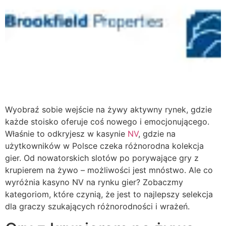
Wyobraź sobie wejście na żywy aktywny rynek, gdzie
każde stoisko oferuje coś nowego i emocjonującego.
Właśnie to odkryjesz w kasynie
NV
, gdzie na
użytkowników w Polsce czeka różnorodna kolekcja
gier. Od nowatorskich slotów po porywające gry z
krupierem na żywo – możliwości jest mnóstwo. Ale co
wyróżnia kasyno NV na rynku gier? Zobaczmy
kategoriom, które czynią, że jest to najlepszy selekcja
dla graczy szukających różnorodności i wrażeń.