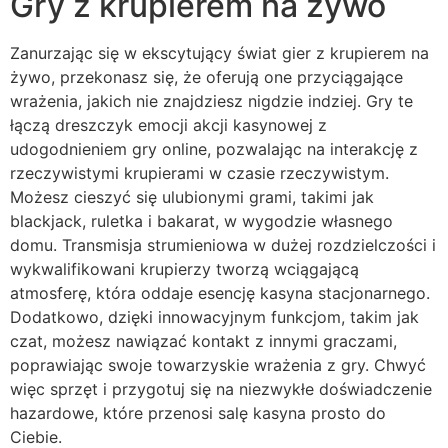
Gry z krupierem na żywo
Zanurzając się w ekscytujący świat gier z krupierem na
żywo, przekonasz się, że oferują one przyciągające
wrażenia, jakich nie znajdziesz nigdzie indziej. Gry te
łączą dreszczyk emocji akcji kasynowej z
udogodnieniem gry online, pozwalając na interakcję z
rzeczywistymi krupierami w czasie rzeczywistym.
Możesz cieszyć się ulubionymi grami, takimi jak
blackjack, ruletka i bakarat, w wygodzie własnego
domu. Transmisja strumieniowa w dużej rozdzielczości i
wykwalifikowani krupierzy tworzą wciągającą
atmosferę, która oddaje esencję kasyna stacjonarnego.
Dodatkowo, dzięki innowacyjnym funkcjom, takim jak
czat, możesz nawiązać kontakt z innymi graczami,
poprawiając swoje towarzyskie wrażenia z gry. Chwyć
więc sprzęt i przygotuj się na niezwykłe doświadczenie
hazardowe, które przenosi salę kasyna prosto do
Ciebie.