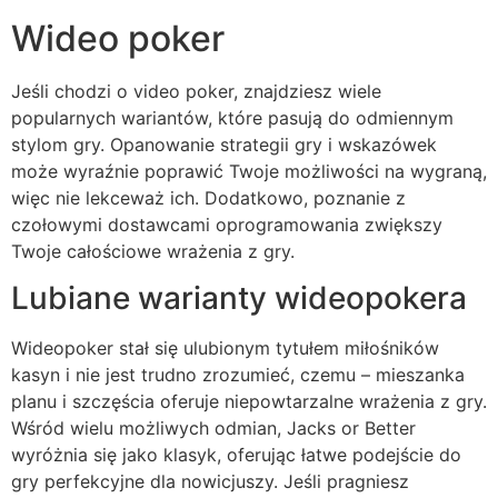
Wideo poker
Jeśli chodzi o video poker, znajdziesz wiele
popularnych wariantów, które pasują do odmiennym
stylom gry. Opanowanie strategii gry i wskazówek
może wyraźnie poprawić Twoje możliwości na wygraną,
więc nie lekceważ ich. Dodatkowo, poznanie z
czołowymi dostawcami oprogramowania zwiększy
Twoje całościowe wrażenia z gry.
Lubiane warianty wideopokera
Wideopoker stał się ulubionym tytułem miłośników
kasyn i nie jest trudno zrozumieć, czemu – mieszanka
planu i szczęścia oferuje niepowtarzalne wrażenia z gry.
Wśród wielu możliwych odmian, Jacks or Better
wyróżnia się jako klasyk, oferując łatwe podejście do
gry perfekcyjne dla nowicjuszy. Jeśli pragniesz