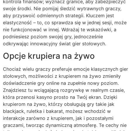
kontrola finansów; wyznacz granice, aby zabezpieczyć
swoje środki. Nie pomijaj śledzić wytrawnych graczy,
aby przyswoić odmiennych strategii. Kluczem jest
elastyczność – to, co sprawdza się w jednej sesji, może
nie funkcjonować w innej. Wdrażaj te wskazówki, a
podniesiesz poziom swojej gry, jednocześnie
odkrywając innowacyjny świat gier stołowych.
Opcje krupiera na żywo
Chociaż wielu graczy preferuje emocje klasycznych gier
stołowych, możliwości z krupierem na żywo zmieniły
doświadczenie gry online na zupełnie nowy poziom.
Znajdziesz tu wciągającą rozgrywkę w realnym czasie,
która przenosi kasyno prosto na Twój ekran. Dzięki
krupierom na żywo, którzy obsługują gry takie jak
blackjack, ruletka i bakarat, możesz wchodzić w
interakcje zarówno z krupierem, jak i pozostałymi
graczami, tworząc dynamiczną atmosferę. Te cechy nie