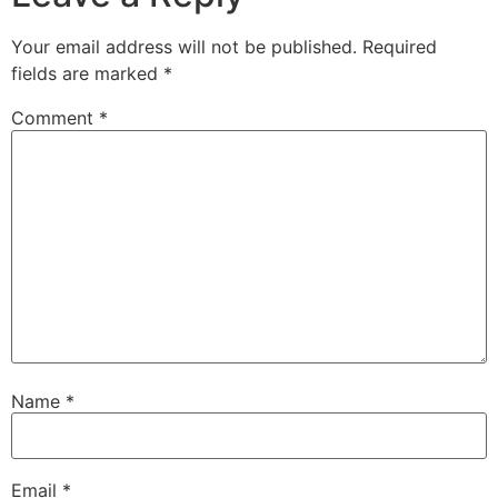
Your email address will not be published.
Required
fields are marked
*
Comment
*
Name
*
Email
*