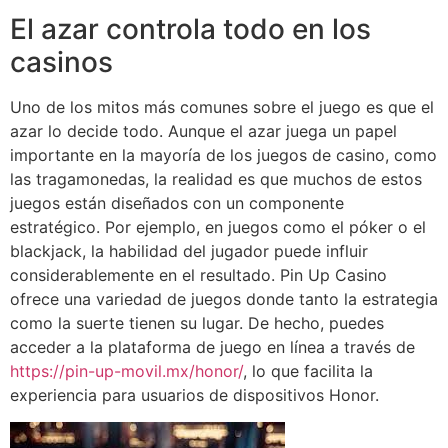
El azar controla todo en los
casinos
Uno de los mitos más comunes sobre el juego es que el
azar lo decide todo. Aunque el azar juega un papel
importante en la mayoría de los juegos de casino, como
las tragamonedas, la realidad es que muchos de estos
juegos están diseñados con un componente
estratégico. Por ejemplo, en juegos como el póker o el
blackjack, la habilidad del jugador puede influir
considerablemente en el resultado. Pin Up Casino
ofrece una variedad de juegos donde tanto la estrategia
como la suerte tienen su lugar. De hecho, puedes
acceder a la plataforma de juego en línea a través de
https://pin-up-movil.mx/honor/
, lo que facilita la
experiencia para usuarios de dispositivos Honor.