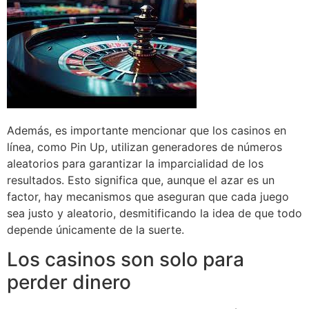
Además, es importante mencionar que los casinos en
línea, como Pin Up, utilizan generadores de números
aleatorios para garantizar la imparcialidad de los
resultados. Esto significa que, aunque el azar es un
factor, hay mecanismos que aseguran que cada juego
sea justo y aleatorio, desmitificando la idea de que todo
depende únicamente de la suerte.
Los casinos son solo para
perder dinero