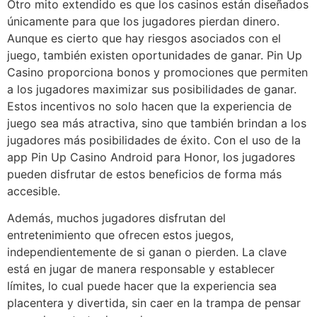
Otro mito extendido es que los casinos están diseñados
únicamente para que los jugadores pierdan dinero.
Aunque es cierto que hay riesgos asociados con el
juego, también existen oportunidades de ganar. Pin Up
Casino proporciona bonos y promociones que permiten
a los jugadores maximizar sus posibilidades de ganar.
Estos incentivos no solo hacen que la experiencia de
juego sea más atractiva, sino que también brindan a los
jugadores más posibilidades de éxito. Con el uso de la
app Pin Up Casino Android para Honor, los jugadores
pueden disfrutar de estos beneficios de forma más
accesible.
Además, muchos jugadores disfrutan del
entretenimiento que ofrecen estos juegos,
independientemente de si ganan o pierden. La clave
está en jugar de manera responsable y establecer
límites, lo cual puede hacer que la experiencia sea
placentera y divertida, sin caer en la trampa de pensar