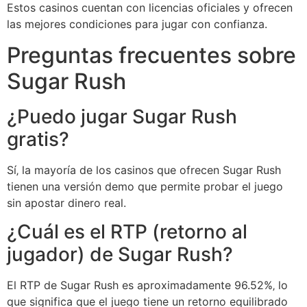
Estos casinos cuentan con licencias oficiales y ofrecen
las mejores condiciones para jugar con confianza.
Preguntas frecuentes sobre
Sugar Rush
¿Puedo jugar Sugar Rush
gratis?
Sí‚ la mayoría de los casinos que ofrecen Sugar Rush
tienen una versión demo que permite probar el juego
sin apostar dinero real.
¿Cuál es el RTP (retorno al
jugador) de Sugar Rush?
El RTP de Sugar Rush es aproximadamente 96.52%‚ lo
que significa que el juego tiene un retorno equilibrado