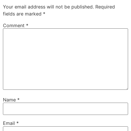
Your email address will not be published.
Required
fields are marked
*
Comment
*
Name
*
Email
*