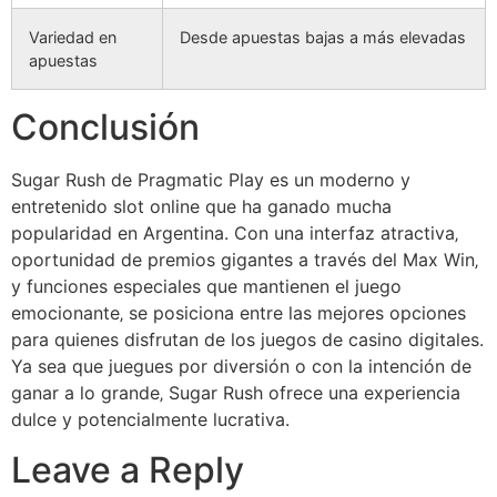
Variedad en
Desde apuestas bajas a más elevadas
apuestas
Conclusión
Sugar Rush de Pragmatic Play es un moderno y
entretenido slot online que ha ganado mucha
popularidad en Argentina. Con una interfaz atractiva‚
oportunidad de premios gigantes a través del Max Win‚
y funciones especiales que mantienen el juego
emocionante‚ se posiciona entre las mejores opciones
para quienes disfrutan de los juegos de casino digitales.
Ya sea que juegues por diversión o con la intención de
ganar a lo grande‚ Sugar Rush ofrece una experiencia
dulce y potencialmente lucrativa.
Leave a Reply