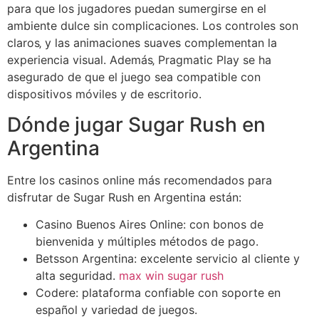
para que los jugadores puedan sumergirse en el
ambiente dulce sin complicaciones. Los controles son
claros‚ y las animaciones suaves complementan la
experiencia visual. Además‚ Pragmatic Play se ha
asegurado de que el juego sea compatible con
dispositivos móviles y de escritorio.
Dónde jugar Sugar Rush en
Argentina
Entre los casinos online más recomendados para
disfrutar de Sugar Rush en Argentina están:
Casino Buenos Aires Online: con bonos de
bienvenida y múltiples métodos de pago.
Betsson Argentina: excelente servicio al cliente y
alta seguridad.
max win sugar rush
Codere: plataforma confiable con soporte en
español y variedad de juegos.