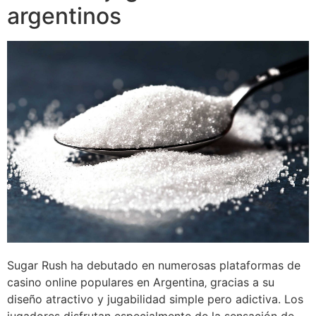
argentinos
Sugar Rush ha debutado en numerosas plataformas de
casino online populares en Argentina‚ gracias a su
diseño atractivo y jugabilidad simple pero adictiva. Los
jugadores disfrutan especialmente de la sensación de