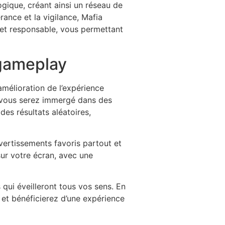
ogique, créant ainsi un réseau de
ance et la vigilance, Mafia
et responsable, vous permettant
 gameplay
amélioration de l’expérience
n, vous serez immergé dans des
es résultats aléatoires,
vertissements favoris partout et
sur votre écran, avec une
qui éveilleront tous vos sens. En
et bénéficierez d’une expérience