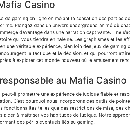
 Mafia Casino
ce de gaming en ligne en mêlant le sensation des parties de
du crime. Plongez dans un univers underground animé où cha
immerge davantage dans une narration captivante. Il ne s’a
stoire qui vous tiendra en haleine. Les graphismes et les ef
n une véritable expérience, bien loin des jeux de gaming c
couragent la tactique et la décision, et qui pourront attir
 prêts à explorer cet monde nouveau où le amusement renc
 responsable au Mafia Casino
x peut-il promettre une expérience de ludique fiable et re
ation. C’est pourquoi nous incorporons des outils de point
 fonctionnalités telles que des restrictions de mise, des c
 aider à maîtriser vos habitudes de ludique. Notre approch
ormant des périls éventuels liés au gaming.