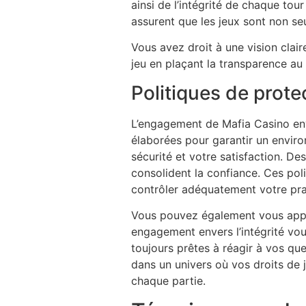
ainsi de l’intégrité de chaque to
assurent que les jeux sont non seu
Vous avez droit à une vision clai
jeu en plaçant la transparence a
Politiques de prote
L’engagement de Mafia Casino env
élaborées pour garantir un enviro
sécurité et votre satisfaction. De
consolident la confiance. Ces poli
contrôler adéquatement votre pra
Vous pouvez également vous appuye
engagement envers l’intégrité vou
toujours prêtes à réagir à vos que
dans un univers où vos droits de j
chaque partie.