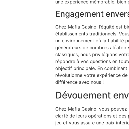
une expérience mémorable, bien p
Engagement envers 
Chez Mafia Casino, l’équité est bi
établissements traditionnels. Vous
un environnement où la fiabilité 
générateurs de nombres aléatoire
classiques, nous privilégions vot
répondre à vos questions en toute 
objectif principale. En combinant
révolutionne votre expérience de 
différence avec nous !
Dévouement enver
Chez Mafia Casino, vous pouvez avo
clarté de leurs opérations et des
jeu et vous assure une paix intér