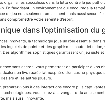
s organismes spécialisés dans la lutte contre le jeu pathol
in. En favorisant un environnement qui encourage la tempér
nce de jeu non seulement amusement, mais aussi sécurisée 
sans compromettre votre sérénité d’esprit.
chnique dans l’optimisation du
nces innovants, la technologie joue un rôle essentiel dans l’
 des logiciels de pointe et des graphismes haute définitio
es algorithmes sophistiqués garantissent un jeu juste et d
rience sans accroc, vous permettant de participer à vos di
 dealers en live recrée l’atmosphère d’un casino physique 
dealers et les autres joueurs.
, préparez-vous à des interactions encore plus captivantes 
es technologiques, vous serez à la vanguard du amusement 
e, mais aussi innovante.