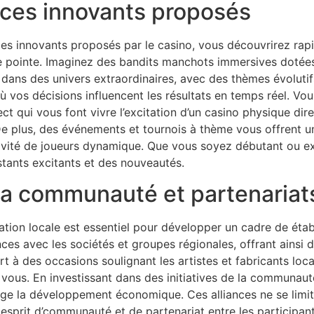
nces innovants proposés
ces innovants proposés par le casino, vous découvrirez rap
e pointe. Imaginez des bandits manchots immersives dotée
dans des univers extraordinaires, avec des thèmes évolutif
 vos décisions influencent les résultats en temps réel. Vo
ct qui vous font vivre l’excitation d’un casino physique di
 De plus, des événements et tournois à thème vous offrent u
ctivité de joueurs dynamique. Que vous soyez débutant ou ex
tants excitants et des nouveautés.
 la communauté et partenariat
ation locale est essentiel pour développer un cadre de établ
nces avec les sociétés et groupes régionales, offrant ainsi
rt à des occasions soulignant les artistes et fabricants lo
ous. En investissant dans des initiatives de la communauté,
rage la développement économique. Ces alliances ne se limit
n esprit d’communauté et de partenariat entre les participant