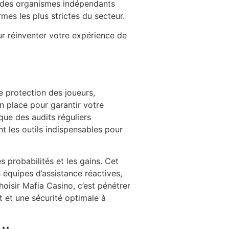
ar des organismes indépendants
mes les plus strictes du secteur.
ur réinventer votre expérience de
 protection des joueurs,
n place pour garantir votre
 que des audits réguliers
nt les outils indispensables pour
probabilités et les gains. Cet
 équipes d’assistance réactives,
hoisir Mafia Casino, c’est pénétrer
t et une sécurité optimale à