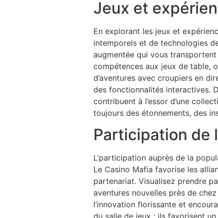
Jeux et expérie
En explorant les jeux et expérien
intemporels et de technologies d
augmentée qui vous transportent 
compétences aux jeux de table, où
d’aventures avec croupiers en dire
des fonctionnalités interactives.
contribuent à l’essor d’une colle
toujours des étonnements, des ins
Participation de
L’participation auprès de la popul
Le Casino Mafia favorise les allia
partenariat. Visualisez prendre pa
aventures nouvelles près de chez v
l’innovation florissante et encou
du salle de jeux ; ils favorisent u