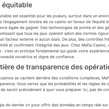
 équitable
itable est essentiel pour les joueurs, surtout dans un env
 l’engagement sincère de ce casino en faveur de l’équité des
hance égale de gagner. Des technologies de pointe et des g
tissant que tous les jeux opèrent selon des normes rigoure
cun facteur externe ni aucun biais. De plus, des contrôles f
ité et confirment l’intégrité des jeux. Chez Mafia Casino, 
e : c’est un principe fondamental qui guide votre expérience
munauté novatrice et digne de confiance.
ière de transparence des opérati
casinos se cachent derrière des conditions complexes, Ma
arence. Vous verrez que les probabilités et les règles de 
 de savoir précisément à quoi vous préparer. Ici, pas de con
ie de dernier cri pour offrir des données en temps réel sur 