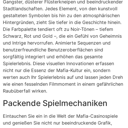
Gangster, düsterer Flüsterkneipen und beeindruckender
Stadtlandschaften. Jedes Element, von den kunstvoll
gestalteten Symbolen bis hin zu den atmosphärischen
Hintergründen, zieht Sie tiefer in die Geschichte hinein.
Die Farbpalette tendiert oft zu Noir-Tönen – tiefem
Schwarz, Rot und Gold –, die ein Gefühl von Geheimnis
und Intrige hervorrufen. Animierte Sequenzen und
benutzerfreundliche Benutzeroberflächen sind
sorgfältig integriert und erhöhen das gesamte
Spielerlebnis. Diese visuellen Innovationen erfassen
nicht nur die Essenz der Mafia-Kultur ein, sondern
werten auch Ihr Spielerlebnis auf und lassen jeden Dreh
wie einen fesselnden Filmmoment in einem gefährlichen
Raubüberfall wirken.
Packende Spielmechaniken
Eintauchen Sie ein in die Welt der Mafia-Casinospiele
und genießen Sie nicht nur beeindruckende Grafik,