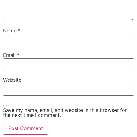
Name
*
Email
*
Website
Save my name, email, and website in this browser for
the next time I comment.