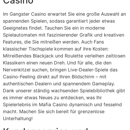
Casino
Im Gangster Casino erwartet Sie eine große Auswahl an
spannenden Spielen, sodass garantiert jeder etwas
Geeignetes findet. Tauchen Sie ein in moderne
Spielautomaten mit faszinierender Grafik und kreativen
Features, die Sie mitreißen werden. Auch Fans
klassischer Tischspiele kommen auf ihre Kosten:
Mitreißendes Blackjack und Roulette verleihen zeitlosen
Klassikern einen neuen Dreh. Und für alle, die den
Nervenkitzel suchen, bringen Live-Dealer-Spiele das
Casino-Feeling direkt auf Ihren Bildschirm – mit
authentischen Dealern und spannendem Gameplay.
Dank unserer ständig wachsenden Spielebibliothek gibt
es immer etwas Neues zu entdecken, was Ihr
Spielerlebnis im Mafia Casino dynamisch und fesselnd
macht. Machen Sie sich bereit für grenzenlose
Unterhaltung!