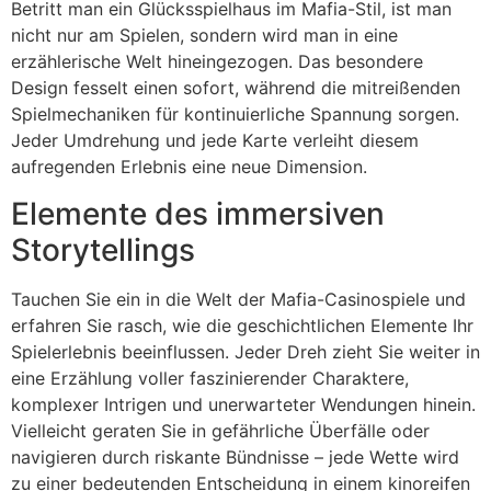
Betritt man ein Glücksspielhaus im Mafia-Stil, ist man
nicht nur am Spielen, sondern wird man in eine
erzählerische Welt hineingezogen. Das besondere
Design fesselt einen sofort, während die mitreißenden
Spielmechaniken für kontinuierliche Spannung sorgen.
Jeder Umdrehung und jede Karte verleiht diesem
aufregenden Erlebnis eine neue Dimension.
Elemente des immersiven
Storytellings
Tauchen Sie ein in die Welt der Mafia-Casinospiele und
erfahren Sie rasch, wie die geschichtlichen Elemente Ihr
Spielerlebnis beeinflussen. Jeder Dreh zieht Sie weiter in
eine Erzählung voller faszinierender Charaktere,
komplexer Intrigen und unerwarteter Wendungen hinein.
Vielleicht geraten Sie in gefährliche Überfälle oder
navigieren durch riskante Bündnisse – jede Wette wird
zu einer bedeutenden Entscheidung in einem kinoreifen