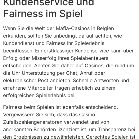
Kundenservice und
Fairness im Spiel
Wenn Sie die Welt der Mafia-Casinos in Belgien
erkunden, sollten Sie unbedingt darauf achten, wie
Kundendienst und Fairness Ihr Spielerlebnis
beeinflussen. Ein erstklassiger Kundenservice kann über
Erfolg oder Misserfolg Ihres Spielabenteuers
entscheiden. Achten Sie daher auf Casinos, die rund um
die Uhr Unterstützung per Chat, Anruf oder
elektronischer Post anbieten. Schnelle Antworten und
erfahrene Mitarbeiter tragen erheblich zu einem
erfolgreichen Spielerlebnis bei.
Fairness beim Spielen ist ebenfalls entscheidend.
Vergewissern Sie sich, dass das Casino
Zufallszahlengeneratoren verwendet und von
anerkannten Behörden lizenziert ist, um Transparenz bei
den Ergebnissen zu gewährleisten. Gerechtes Spielen ist