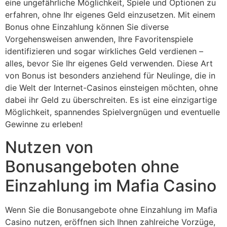
eine ungefährliche Möglichkeit, Spiele und Optionen zu
erfahren, ohne Ihr eigenes Geld einzusetzen. Mit einem
Bonus ohne Einzahlung können Sie diverse
Vorgehensweisen anwenden, Ihre Favoritenspiele
identifizieren und sogar wirkliches Geld verdienen –
alles, bevor Sie Ihr eigenes Geld verwenden. Diese Art
von Bonus ist besonders anziehend für Neulinge, die in
die Welt der Internet-Casinos einsteigen möchten, ohne
dabei ihr Geld zu überschreiten. Es ist eine einzigartige
Möglichkeit, spannendes Spielvergnügen und eventuelle
Gewinne zu erleben!
Nutzen von
Bonusangeboten ohne
Einzahlung im Mafia Casino
Wenn Sie die Bonusangebote ohne Einzahlung im Mafia
Casino nutzen, eröffnen sich Ihnen zahlreiche Vorzüge,