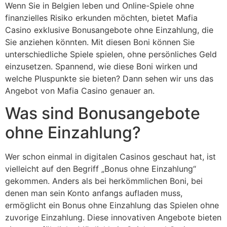
Wenn Sie in Belgien leben und Online-Spiele ohne
finanzielles Risiko erkunden möchten, bietet Mafia
Casino exklusive Bonusangebote ohne Einzahlung, die
Sie anziehen könnten. Mit diesen Boni können Sie
unterschiedliche Spiele spielen, ohne persönliches Geld
einzusetzen. Spannend, wie diese Boni wirken und
welche Pluspunkte sie bieten? Dann sehen wir uns das
Angebot von Mafia Casino genauer an.
Was sind Bonusangebote
ohne Einzahlung?
Wer schon einmal in digitalen Casinos geschaut hat, ist
vielleicht auf den Begriff „Bonus ohne Einzahlung“
gekommen. Anders als bei herkömmlichen Boni, bei
denen man sein Konto anfangs aufladen muss,
ermöglicht ein Bonus ohne Einzahlung das Spielen ohne
zuvorige Einzahlung. Diese innovativen Angebote bieten