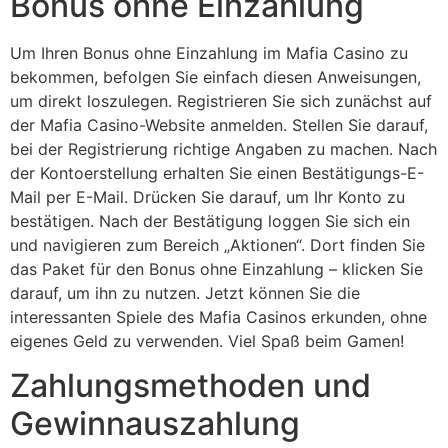
Bonus ohne Einzahlung
Um Ihren Bonus ohne Einzahlung im Mafia Casino zu
bekommen, befolgen Sie einfach diesen Anweisungen,
um direkt loszulegen. Registrieren Sie sich zunächst auf
der Mafia Casino-Website anmelden. Stellen Sie darauf,
bei der Registrierung richtige Angaben zu machen. Nach
der Kontoerstellung erhalten Sie einen Bestätigungs-E-
Mail per E-Mail. Drücken Sie darauf, um Ihr Konto zu
bestätigen. Nach der Bestätigung loggen Sie sich ein
und navigieren zum Bereich „Aktionen“. Dort finden Sie
das Paket für den Bonus ohne Einzahlung – klicken Sie
darauf, um ihn zu nutzen. Jetzt können Sie die
interessanten Spiele des Mafia Casinos erkunden, ohne
eigenes Geld zu verwenden. Viel Spaß beim Gamen!
Zahlungsmethoden und
Gewinnauszahlung