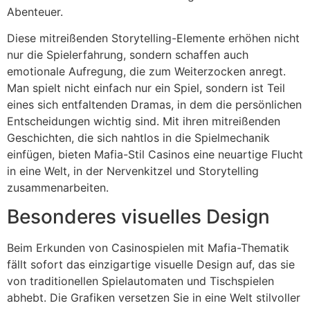
Abenteuer.
Diese mitreißenden Storytelling-Elemente erhöhen nicht
nur die Spielerfahrung, sondern schaffen auch
emotionale Aufregung, die zum Weiterzocken anregt.
Man spielt nicht einfach nur ein Spiel, sondern ist Teil
eines sich entfaltenden Dramas, in dem die persönlichen
Entscheidungen wichtig sind. Mit ihren mitreißenden
Geschichten, die sich nahtlos in die Spielmechanik
einfügen, bieten Mafia-Stil Casinos eine neuartige Flucht
in eine Welt, in der Nervenkitzel und Storytelling
zusammenarbeiten.
Besonderes visuelles Design
Beim Erkunden von Casinospielen mit Mafia-Thematik
fällt sofort das einzigartige visuelle Design auf, das sie
von traditionellen Spielautomaten und Tischspielen
abhebt. Die Grafiken versetzen Sie in eine Welt stilvoller