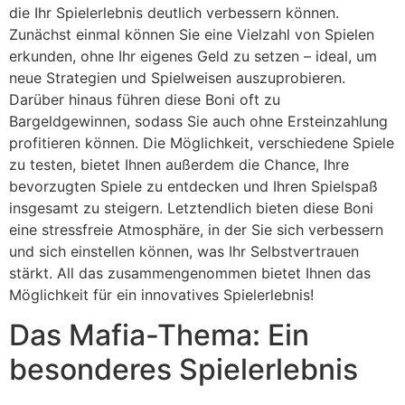
die Ihr Spielerlebnis deutlich verbessern können.
Zunächst einmal können Sie eine Vielzahl von Spielen
erkunden, ohne Ihr eigenes Geld zu setzen – ideal, um
neue Strategien und Spielweisen auszuprobieren.
Darüber hinaus führen diese Boni oft zu
Bargeldgewinnen, sodass Sie auch ohne Ersteinzahlung
profitieren können. Die Möglichkeit, verschiedene Spiele
zu testen, bietet Ihnen außerdem die Chance, Ihre
bevorzugten Spiele zu entdecken und Ihren Spielspaß
insgesamt zu steigern. Letztendlich bieten diese Boni
eine stressfreie Atmosphäre, in der Sie sich verbessern
und sich einstellen können, was Ihr Selbstvertrauen
stärkt. All das zusammengenommen bietet Ihnen das
Möglichkeit für ein innovatives Spielerlebnis!
Das Mafia-Thema: Ein
besonderes Spielerlebnis