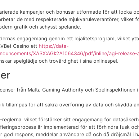
ierade kampanjer och bonusar utformade för att locka och be
arbetar de med respekterade mjukvaruleverantörer, vilket f
dern grafik och schysst spelande.
dernas engagemang genom ett lojalitetsprogram, vilket ytter
LVBet Casino ett
https://data-
nnouncements/XASX:AGI:2A1064346/pdf/inline/agi-release-
önskar spelglädje och trovärdighet i sina onlinespel.
ser
censer från Malta Gaming Authority och Spelinspektionen i S
k tillämpas för att säkra överföring av data och skydda an
reglerna, vilket förstärker sitt engagemang för datasäkerhe
fieringsprocess är implementerad för att förhindra fusk oc
ar god respons, meddelar användare då och då dröjsmål i ha