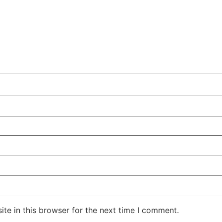
te in this browser for the next time I comment.