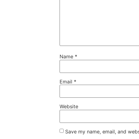
Name
*
Email
*
Website
Save my name, email, and websi