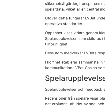
säkerhetsåtgärder, transparens o
spelardata, vilket är en central in
Utöver detta fungerar LVBet under 
operativa standarder.
Öppenhet visas vidare genom klara 
Spelarupplevelser, som skildras i 
tillförlitlighet.
Dessutom medverkar LVBets respekt
I korthet etablerar sammanställni
kommunikation LVBet Casino som et
Spelarupplevels
Spelarupplevelser och feedback sp
Recensioner från spelare visar b
det erbjudna utbudet av spel och 