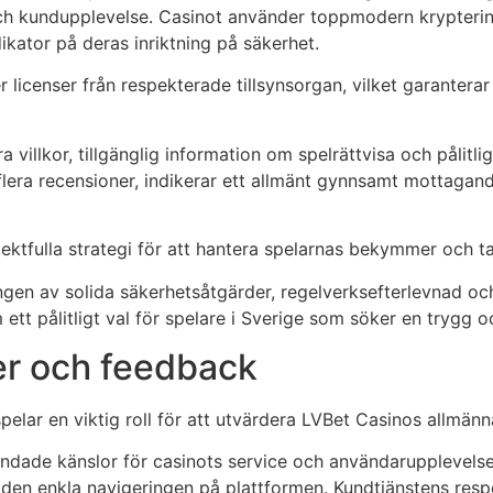
ch kundupplevelse. Casinot använder toppmodern krypterin
dikator på deras inriktning på säkerhet.
licenser från respekterade tillsynsorgan, vilket garanterar
villkor, tillgänglig information om spelrättvisa och pålitl
flera recensioner, indikerar ett allmänt gynnsamt mottagande
fulla strategi för att hantera spelarnas bekymmer och tank
ngen av solida säkerhetsåtgärder, regelverksefterlevnad och
t pålitligt val för spelare i Sverige som söker en trygg oc
er och feedback
elar en viktig roll för att utvärdera LVBet Casinos allmänn
landade känslor för casinots service och användaruppleve
den enkla navigeringen på plattformen. Kundtjänstens respo