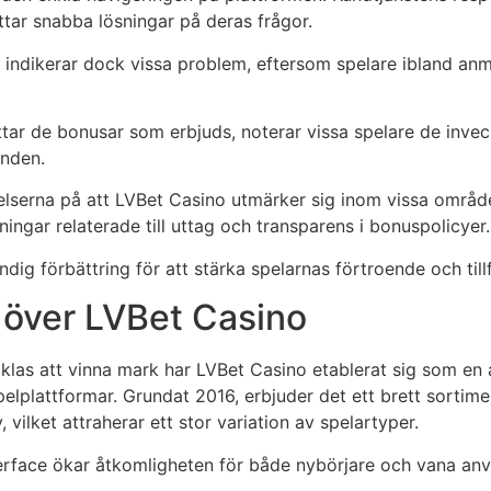
tar snabba lösningar på deras frågor.
ndikerar dock vissa problem, eftersom spelare ibland anmär
 de bonusar som erbjuds, noterar vissa spelare de inveck
nden.
lserna på att LVBet Casino utmärker sig inom vissa områd
ingar relaterade till uttag och transparens i bonuspolicyer.
dig förbättring för att stärka spelarnas förtroende och tillf
över LVBet Casino
ecklas att vinna mark har LVBet Casino etablerat sig som e
pelplattformar. Grundat 2016, erbjuder det ett brett sortime
, vilket attraherar ett stor variation av spelartyper.
erface ökar åtkomligheten för både nybörjare och vana anv