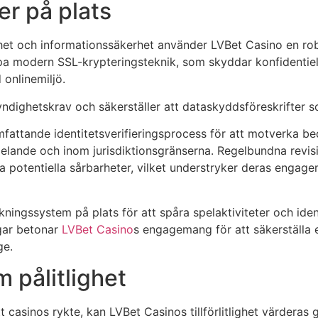
r på plats
rhet och informationssäkerhet använder LVBet Casino en ro
mpa modern SSL-krypteringsteknik, som skyddar konfidentiel
onlinemiljö.
ndighetskrav och säkerställer att dataskyddsföreskrifter
ttande identitetsverifieringsprocess för att motverka bedr
spelande och inom jurisdiktionsgränserna. Regelbundna rev
dra potentiella sårbarheter, vilket understryker deras engag
ningssystem på plats för att spåra spelaktiviteter och ident
ar betonar
LVBet Casino
s engagemang för att säkerställa e
ge.
m pålitlighet
ett casinos rykte, kan LVBet Casinos tillförlitlighet värder