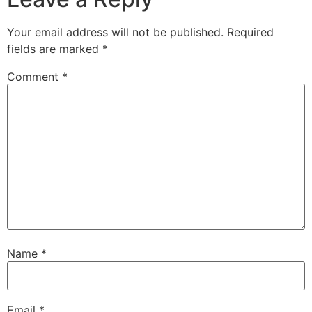
Your email address will not be published.
Required
fields are marked
*
Comment
*
Name
*
Email
*