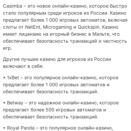
Casimba – это новое онлайн-казино, которое быстро
стало популярным среди игроков из России. Казино
предлагает более 1 000 игровых автоматов, включая
слоты от NetEnt, Microgaming и Quickspin. Казино
имеет лицензию на игорный бизнес в Мальте, что
обеспечивает безопасность транзакций и честность
игр.
Другие лучшие казино для игроков из России
включают в себя:
• 1xBet – это популярное онлайн-казино, которое
предлагает более 1 000 игровых автоматов и
обеспечивает безопасность транзакций.
• Betway – это надежное онлайн-казино, которое
предлагает более 500 игровых автоматов и
обеспечивает безопасность транзакций.
• Royal Panda – это популярное онлайн-казино,