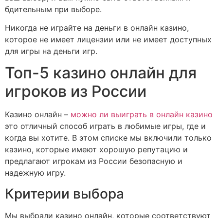
бдительным при выборе.
Никогда не играйте на деньги в онлайн казино,
которое не имеет лицензии или не имеет доступных
для игры на деньги игр.
Топ-5 казино онлайн для
игроков из России
Казино онлайн –
можно ли выиграть в онлайн казино
это отличный способ играть в любимые игры, где и
когда вы хотите. В этом списке мы включили только
казино, которые имеют хорошую репутацию и
предлагают игрокам из России безопасную и
надежную игру.
Критерии выбора
Мы выбрали казино онлайн, которые соответствуют