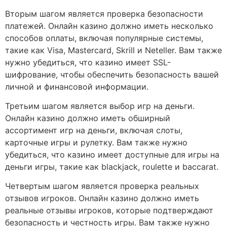
Вторым шагом является проверка безопасности
платежей. Онлайн казино должно иметь несколько
способов оплаты, включая популярные системы,
такие как Visa, Mastercard, Skrill и Neteller. Вам также
нужно убедиться, что казино имеет SSL-
шифрование, чтобы обеспечить безопасность вашей
личной и финансовой информации.
Третьим шагом является выбор игр на деньги.
Онлайн казино должно иметь обширный
ассортимент игр на деньги, включая слоты,
карточные игры и рулетку. Вам также нужно
убедиться, что казино имеет доступные для игры на
деньги игры, такие как blackjack, roulette и baccarat.
Четвертым шагом является проверка реальных
отзывов игроков. Онлайн казино должно иметь
реальные отзывы игроков, которые подтверждают
безопасность и честность игры. Вам также нужно