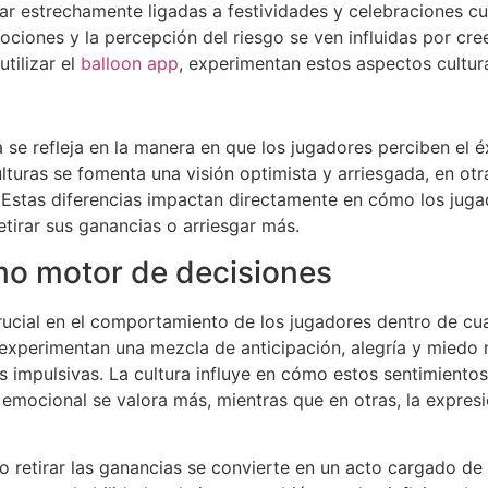
r estrechamente ligadas a festividades y celebraciones cul
ociones y la percepción del riesgo se ven influidas por cr
tilizar el
balloon app
, experimentan estos aspectos cultura
a se refleja en la manera en que los jugadores perciben el é
lturas se fomenta una visión optimista y arriesgada, en ot
Estas diferencias impactan directamente en cómo los jugad
tirar sus ganancias o arriesgar más.
o motor de decisiones
ucial en el comportamiento de los jugadores dentro de cua
 experimentan una mezcla de anticipación, alegría y miedo m
s impulsivas. La cultura influye en cómo estos sentimiento
 emocional se valora más, mientras que en otras, la expre
do retirar las ganancias se convierte en un acto cargado de 