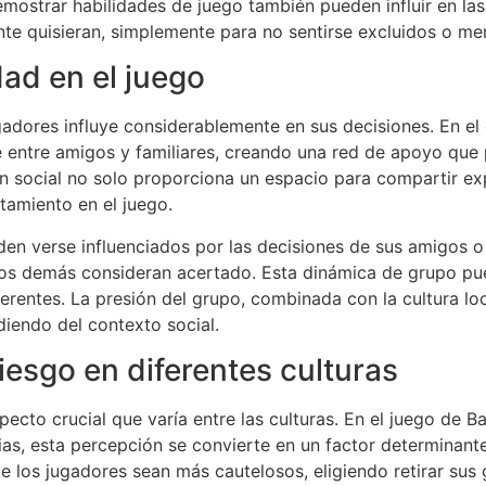
emostrar habilidades de juego también pueden influir en las
nte quisieran, simplemente para no sentirse excluidos o me
dad en el juego
dores influye considerablemente en sus decisiones. En el c
entre amigos y familiares, creando una red de apoyo que p
ón social no solo proporciona un espacio para compartir ex
amiento en el juego.
den verse influenciados por las decisiones de sus amigos o 
 los demás consideran acertado. Esta dinámica de grupo pue
ferentes. La presión del grupo, combinada con la cultura lo
iendo del contexto social.
iesgo en diferentes culturas
pecto crucial que varía entre las culturas. En el juego de 
ias, esta percepción se convierte en un factor determinante
ue los jugadores sean más cautelosos, eligiendo retirar sus