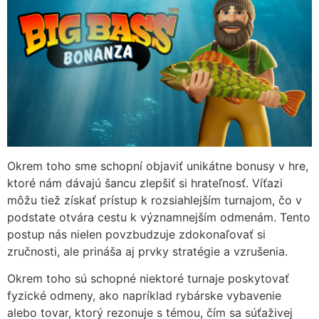
Okrem toho sme schopní objaviť unikátne bonusy v hre,
ktoré nám dávajú šancu zlepšiť si hrateľnosť. Víťazi
môžu tiež získať prístup k rozsiahlejším turnajom, čo v
podstate otvára cestu k významnejším odmenám. Tento
postup nás nielen povzbudzuje zdokonaľovať si
zručnosti, ale prináša aj prvky stratégie a vzrušenia.
Okrem toho sú schopné niektoré turnaje poskytovať
fyzické odmeny, ako napríklad rybárske vybavenie
alebo tovar, ktorý rezonuje s témou, čím sa súťaživej