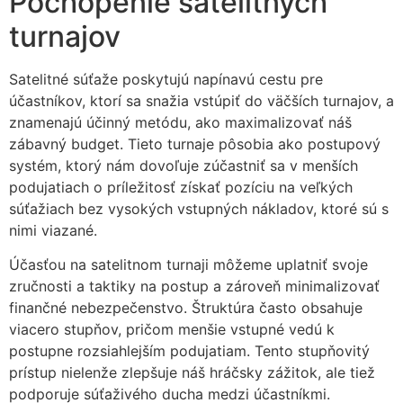
Pochopenie satelitných
turnajov
Satelitné súťaže poskytujú napínavú cestu pre
účastníkov, ktorí sa snažia vstúpiť do väčších turnajov, a
znamenajú účinný metódu, ako maximalizovať náš
zábavný budget. Tieto turnaje pôsobia ako postupový
systém, ktorý nám dovoľuje zúčastniť sa v menších
podujatiach o príležitosť získať pozíciu na veľkých
súťažiach bez vysokých vstupných nákladov, ktoré sú s
nimi viazané.
Účasťou na satelitnom turnaji môžeme uplatniť svoje
zručnosti a taktiky na postup a zároveň minimalizovať
finančné nebezpečenstvo. Štruktúra často obsahuje
viacero stupňov, pričom menšie vstupné vedú k
postupne rozsiahlejším podujatiam. Tento stupňovitý
prístup nielenže zlepšuje náš hráčsky zážitok, ale tiež
podporuje súťaživého ducha medzi účastníkmi.