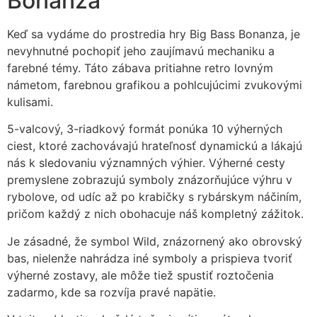
Bonanza
Keď sa vydáme do prostredia hry Big Bass Bonanza, je
nevyhnutné pochopiť jeho zaujímavú mechaniku a
farebné témy. Táto zábava pritiahne retro lovným
námetom, farebnou grafikou a pohlcujúcimi zvukovými
kulisami.
5-valcový, 3-riadkový formát ponúka 10 výherných
ciest, ktoré zachovávajú hrateľnosť dynamickú a lákajú
nás k sledovaniu významných výhier. Výherné cesty
premyslene zobrazujú symboly znázorňujúce výhru v
rybolove, od udíc až po krabičky s rybárskym náčiním,
pričom každý z nich obohacuje náš kompletný zážitok.
Je zásadné, že symbol Wild, znázornený ako obrovský
bas, nielenže nahrádza iné symboly a prispieva tvoriť
výherné zostavy, ale môže tiež spustiť roztočenia
zadarmo, kde sa rozvíja pravé napätie.