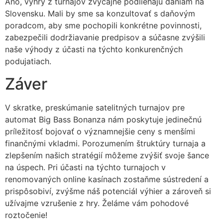
Áno, výhry z turnajov zvyčajne podliehajú daniam na
Slovensku. Mali by sme sa konzultovať s daňovým
poradcom, aby sme pochopili konkrétne povinnosti,
zabezpečili dodržiavanie predpisov a súčasne zvýšili
naše výhody z účasti na týchto konkurenčných
podujatiach.
Záver
V skratke, preskúmanie satelitných turnajov pre
automat Big Bass Bonanza nám poskytuje jedinečnú
príležitosť bojovať o významnejšie ceny s menšími
finančnými vkladmi. Porozumením štruktúry turnaja a
zlepšením našich stratégií môžeme zvýšiť svoje šance
na úspech. Pri účasti na týchto turnajoch v
renomovaných online kasínach zostaňme sústredení a
prispôsobiví, zvýšme náš potenciál výhier a zároveň si
užívajme vzrušenie z hry. Želáme vám pohodové
roztočenie!