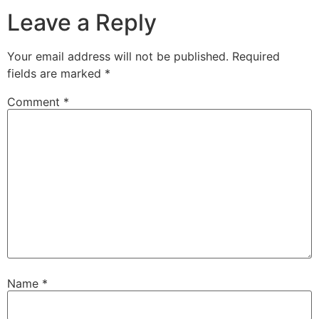
Leave a Reply
Your email address will not be published.
Required
fields are marked
*
Comment
*
Name
*