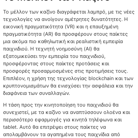
Το μέλλον των καζίνο διαγράφεται λαμπρό, με τις νέες
τεχνολογίες να ανοίγουν αμέτρητες δυνατότητες. Η
εικονική πραγματικότητα (VR) και η επαυξημένη
πραγματικότητα (AR) θα προσφέρουν στους παίκτες
μια ακόμα πιο καθηλωτική και ρεαλιστική εμπειρία
παιχνιδιού. Η τεχνητή νοημοσύνη (AI) θα
εξατομικεύσει την εμπειρία του παιχνιδιού,
προσφέροντας στους παίκτες προτάσεις και
προσφορές προσαρμοσμένες στις προτιμήσεις τους.
Επιπλέον, η χρήση της τεχνολογίας blockchain και των
κρυπτονομισμάτων θα ενισχύσει την ασφάλεια και την
διαφάνεια των συναλλαγών.
Η τάση προς την κινητοποίηση του παιχνιδιού θα
συνεχιστεί, με τα καζίνο να αναπτύσσουν ολοένα και
περισσότερο εφαρμογές για κινητά τηλέφωνα και
tablet. Αυτό θα επιτρέψει στους παίκτες να
απολαμβάνουν τα αγαπημένα τους παιχνίδια από