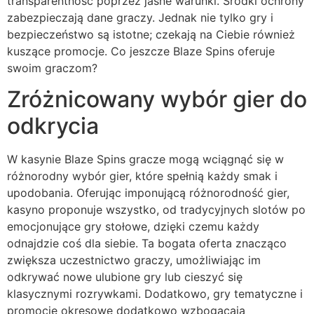
transparentność poprzez jasne warunki. Środki ochrony
zabezpieczają dane graczy. Jednak nie tylko gry i
bezpieczeństwo są istotne; czekają na Ciebie również
kuszące promocje. Co jeszcze Blaze Spins oferuje
swoim graczom?
Zróżnicowany wybór gier do
odkrycia
W kasynie Blaze Spins gracze mogą wciągnąć się w
różnorodny wybór gier, które spełnią każdy smak i
upodobania. Oferując imponującą różnorodność gier,
kasyno proponuje wszystko, od tradycyjnych slotów po
emocjonujące gry stołowe, dzięki czemu każdy
odnajdzie coś dla siebie. Ta bogata oferta znacząco
zwiększa uczestnictwo graczy, umożliwiając im
odkrywać nowe ulubione gry lub cieszyć się
klasycznymi rozrywkami. Dodatkowo, gry tematyczne i
promocje okresowe dodatkowo wzbogacają