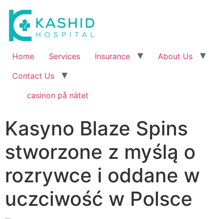
Home
Services
Insurance
About Us
Contact Us
casinon på nätet
Kasyno Blaze Spins
stworzone z myślą o
rozrywce i oddane w
uczciwość w Polsce