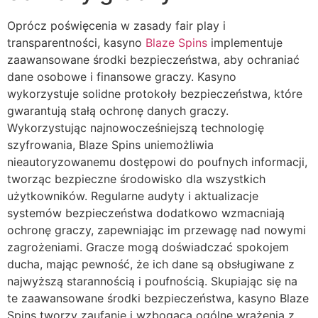
Oprócz poświęcenia w zasady fair play i
transparentności, kasyno
Blaze Spins
implementuje
zaawansowane środki bezpieczeństwa, aby ochraniać
dane osobowe i finansowe graczy. Kasyno
wykorzystuje solidne protokoły bezpieczeństwa, które
gwarantują stałą ochronę danych graczy.
Wykorzystując najnowocześniejszą technologię
szyfrowania, Blaze Spins uniemożliwia
nieautoryzowanemu dostępowi do poufnych informacji,
tworząc bezpieczne środowisko dla wszystkich
użytkowników. Regularne audyty i aktualizacje
systemów bezpieczeństwa dodatkowo wzmacniają
ochronę graczy, zapewniając im przewagę nad nowymi
zagrożeniami. Gracze mogą doświadczać spokojem
ducha, mając pewność, że ich dane są obsługiwane z
najwyższą starannością i poufnością. Skupiając się na
te zaawansowane środki bezpieczeństwa, kasyno Blaze
Spins tworzy zaufanie i wzbogaca ogólne wrażenia z