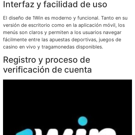
Interfaz y facilidad de uso
El diseño de 1Win es moderno y funcional. Tanto en su
versión de escritorio como en la aplicación móvil, los
menús son claros y permiten a los usuarios navegar
fácilmente entre las apuestas deportivas, juegos de
casino en vivo y tragamonedas disponibles.
Registro y proceso de
verificación de cuenta