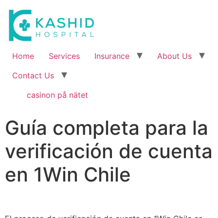
Home
Services
Insurance
About Us
Contact Us
casinon på nätet
Guía completa para la
verificación de cuenta
en 1Win Chile