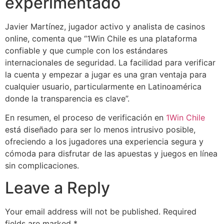
experimentado
Javier Martínez, jugador activo y analista de casinos
online, comenta que “1Win Chile es una plataforma
confiable y que cumple con los estándares
internacionales de seguridad. La facilidad para verificar
la cuenta y empezar a jugar es una gran ventaja para
cualquier usuario, particularmente en Latinoamérica
donde la transparencia es clave”.
En resumen, el proceso de verificación en
1Win Chile
está diseñado para ser lo menos intrusivo posible,
ofreciendo a los jugadores una experiencia segura y
cómoda para disfrutar de las apuestas y juegos en línea
sin complicaciones.
Leave a Reply
Your email address will not be published.
Required
fields are marked
*