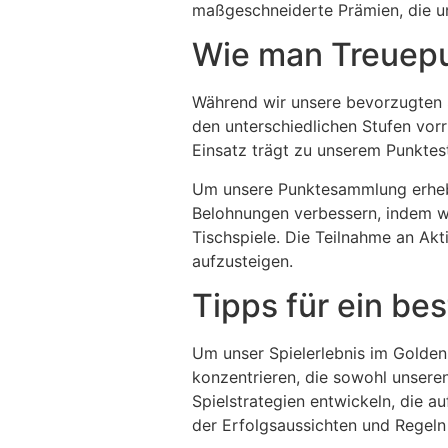
maßgeschneiderte Prämien, die u
Wie man Treuepu
Während wir unsere bevorzugten 
den unterschiedlichen Stufen vorr
Einsatz trägt zu unserem Punktest
Um unsere Punktesammlung erhebl
Belohnungen verbessern, indem wi
Tischspiele. Die Teilnahme an Ak
aufzusteigen.
Tipps für ein be
Um unser Spielerlebnis im Goldenb
konzentrieren, die sowohl unsere
Spielstrategien entwickeln, die au
der Erfolgsaussichten und Regeln