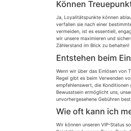
Können Treuepunkte
Ja, Loyalitätspunkte können abla
verfallen sie nach einer bestimmt
vermeiden, ist es essentiell, en
wir unsere maximieren und sichers
Zählerstand im Blick zu behalten!
Entstehen beim Ei
Wenn wir über das Einlösen von T
Regel gibt es beim Verwenden vo
empfehlenswert, die Konditionen g
Bewusstsein ermöglicht uns, unser
unvorhergesehene Gebühren best
Wie oft kann ich m
Wir können unseren VIP-Status so o