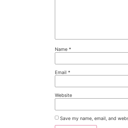
Name
*
Email
*
Website
Save my name, email, and websi