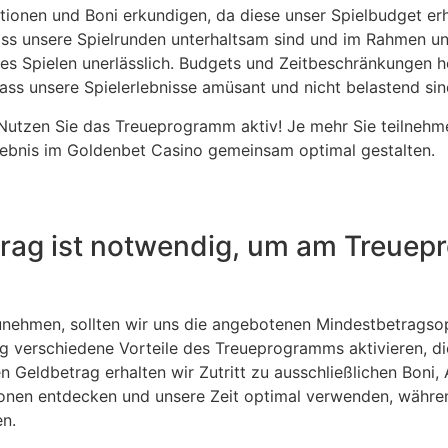
ktionen und Boni erkundigen, da diese unser Spielbudget er
dass unsere Spielrunden unterhaltsam sind und im Rahmen u
es Spielen unerlässlich. Budgets und Zeitbeschränkungen 
ass unsere Spielerlebnisse amüsant und nicht belastend sin
Nutzen Sie das Treueprogramm aktiv! Je mehr Sie teilnehm
lebnis im Goldenbet Casino gemeinsam optimal gestalten.
rag ist notwendig, um am Treue
nehmen, sollten wir uns die angebotenen Mindestbetragsop
ng verschiedene Vorteile des Treueprogramms aktivieren, di
n Geldbetrag erhalten wir Zutritt zu ausschließlichen Boni,
ionen entdecken und unsere Zeit optimal verwenden, währe
n.