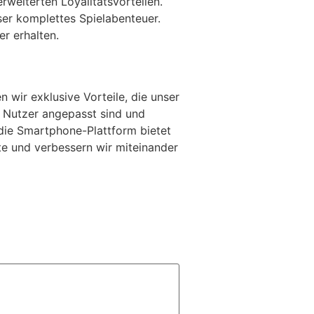
rweiterten Loyalitätsvorteilen.
ser komplettes Spielabenteuer.
r erhalten.
wir exklusive Vorteile, die unser
 Nutzer angepasst sind und
die Smartphone-Plattform bietet
te und verbessern wir miteinander