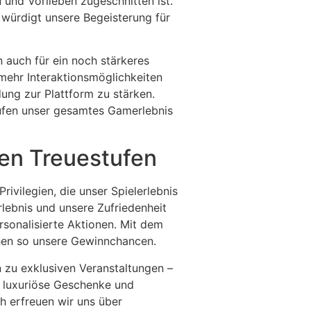
 und Vorlieben zugeschnitten ist.
würdigt unsere Begeisterung für
n auch für ein noch stärkeres
 mehr Interaktionsmöglichkeiten
dung zur Plattform zu stärken.
tufen unser gesamtes Gamerlebnis
en Treuestufen
ivilegien, die unser Spielerlebnis
lebnis und unsere Zufriedenheit
rsonalisierte Aktionen. Mit dem
öhen so unsere Gewinnchancen.
 zu exklusiven Veranstaltungen –
et luxuriöse Geschenke und
h erfreuen wir uns über