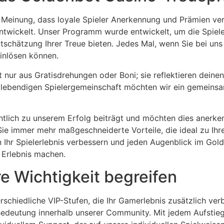
 Meinung, dass loyale Spieler Anerkennung und Prämien ver
wickelt. Unser Programm wurde entwickelt, um die Spiele
tschätzung Ihrer Treue bieten. Jedes Mal, wenn Sie bei uns 
inlösen können.
nur aus Gratisdrehungen oder Boni; sie reflektieren deinen
r lebendigen Spielergemeinschaft möchten wir ein gemeins
entlich zu unserem Erfolg beiträgt und möchten dies anerke
e immer mehr maßgeschneiderte Vorteile, die ideal zu Ihre
Ihr Spielerlebnis verbessern und jeden Augenblick im Gol
 Erlebnis machen.
re Wichtigkeit begreifen
chiedliche VIP-Stufen, die Ihr Gamerlebnis zusätzlich verb
 Bedeutung innerhalb unserer Community. Mit jedem Aufstie