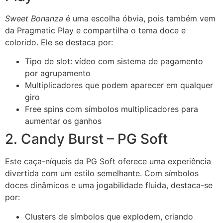
Sweet Bonanza
é uma escolha óbvia, pois também vem
da Pragmatic Play e compartilha o tema doce e
colorido. Ele se destaca por:
Tipo de slot: vídeo com sistema de pagamento
por agrupamento
Multiplicadores que podem aparecer em qualquer
giro
Free spins com símbolos multiplicadores para
aumentar os ganhos
2. Candy Burst – PG Soft
Este caça-níqueis da PG Soft oferece uma experiência
divertida com um estilo semelhante. Com símbolos
doces dinâmicos e uma jogabilidade fluida, destaca-se
por:
Clusters de símbolos que explodem, criando