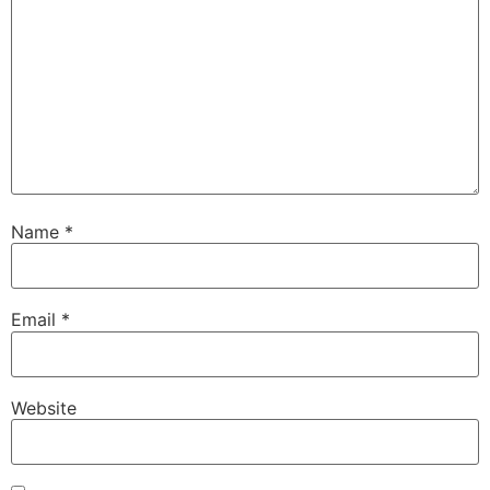
Name
*
Email
*
Website