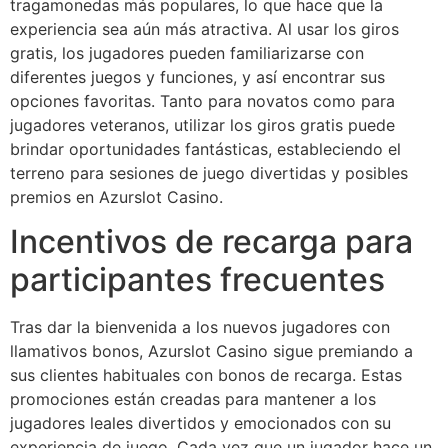
tragamonedas más populares, lo que hace que la
experiencia sea aún más atractiva. Al usar los giros
gratis, los jugadores pueden familiarizarse con
diferentes juegos y funciones, y así encontrar sus
opciones favoritas. Tanto para novatos como para
jugadores veteranos, utilizar los giros gratis puede
brindar oportunidades fantásticas, estableciendo el
terreno para sesiones de juego divertidas y posibles
premios en Azurslot Casino.
Incentivos de recarga para
participantes frecuentes
Tras dar la bienvenida a los nuevos jugadores con
llamativos bonos, Azurslot Casino sigue premiando a
sus clientes habituales con bonos de recarga. Estas
promociones están creadas para mantener a los
jugadores leales divertidos y emocionados con su
experiencia de juego. Cada vez que un jugador hace un