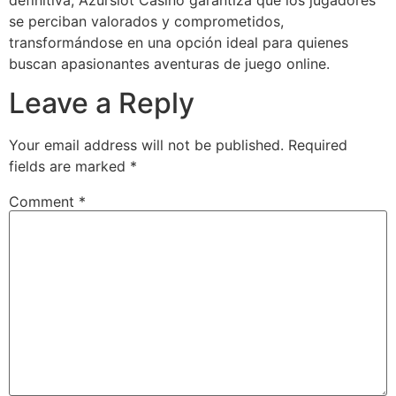
se perciban valorados y comprometidos,
transformándose en una opción ideal para quienes
buscan apasionantes aventuras de juego online.
Leave a Reply
Your email address will not be published.
Required
fields are marked
*
Comment
*