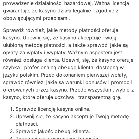
prowadzenie działalności hazardowej. Ważna licencja
gwarantuje, że kasyno działa legalnie i zgodnie z
obowiązującymi przepisami.
Sprawdź również, jakie metody płatności oferuje
kasyno. Upewnij się, że kasyno akceptuje Twoją
ulubioną metodę płatności, a także sprawdź, jakie są
opłaty za wpłaty i wypłaty. Ważnym aspektem jest
również obsługa klienta. Upewnij się, że kasyno oferuje
szybką i profesjonalną obsługę klienta, dostępną w
języku polskim. Przed dokonaniem pierwszej wpłaty,
sprawdź również, jakie są warunki bonusów i promocji
oferowanych przez kasyno. Przede wszystkim, wybierz
kasyno, które oferuje uczciwą i transparentną grę.
Sprawdź licencję kasyna online.
Upewnij się, że kasyno akceptuje Twoją metodę
płatności.
Sprawdź jakość obsługi klienta.
Zapoznaj się z warunkami bonusów.