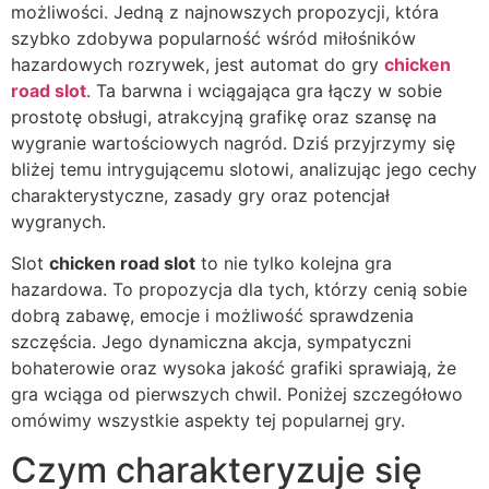
możliwości. Jedną z najnowszych propozycji, która
szybko zdobywa popularność wśród miłośników
hazardowych rozrywek, jest automat do gry
chicken
road slot
. Ta barwna i wciągająca gra łączy w sobie
prostotę obsługi, atrakcyjną grafikę oraz szansę na
wygranie wartościowych nagród. Dziś przyjrzymy się
bliżej temu intrygującemu slotowi, analizując jego cechy
charakterystyczne, zasady gry oraz potencjał
wygranych.
Slot
chicken road slot
to nie tylko kolejna gra
hazardowa. To propozycja dla tych, którzy cenią sobie
dobrą zabawę, emocje i możliwość sprawdzenia
szczęścia. Jego dynamiczna akcja, sympatyczni
bohaterowie oraz wysoka jakość grafiki sprawiają, że
gra wciąga od pierwszych chwil. Poniżej szczegółowo
omówimy wszystkie aspekty tej popularnej gry.
Czym charakteryzuje się