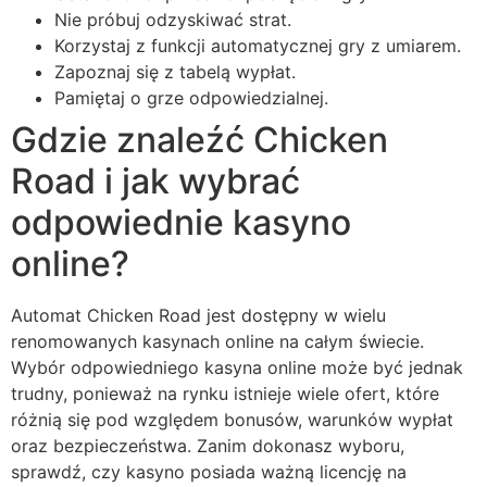
Nie próbuj odzyskiwać strat.
Korzystaj z funkcji automatycznej gry z umiarem.
Zapoznaj się z tabelą wypłat.
Pamiętaj o grze odpowiedzialnej.
Gdzie znaleźć Chicken
Road i jak wybrać
odpowiednie kasyno
online?
Automat Chicken Road jest dostępny w wielu
renomowanych kasynach online na całym świecie.
Wybór odpowiedniego kasyna online może być jednak
trudny, ponieważ na rynku istnieje wiele ofert, które
różnią się pod względem bonusów, warunków wypłat
oraz bezpieczeństwa. Zanim dokonasz wyboru,
sprawdź, czy kasyno posiada ważną licencję na