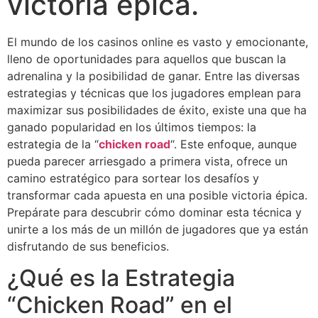
victoria épica.
El mundo de los casinos online es vasto y emocionante,
lleno de oportunidades para aquellos que buscan la
adrenalina y la posibilidad de ganar. Entre las diversas
estrategias y técnicas que los jugadores emplean para
maximizar sus posibilidades de éxito, existe una que ha
ganado popularidad en los últimos tiempos: la
estrategia de la “
chicken road
“. Este enfoque, aunque
pueda parecer arriesgado a primera vista, ofrece un
camino estratégico para sortear los desafíos y
transformar cada apuesta en una posible victoria épica.
Prepárate para descubrir cómo dominar esta técnica y
unirte a los más de un millón de jugadores que ya están
disfrutando de sus beneficios.
¿Qué es la Estrategia
“Chicken Road” en el