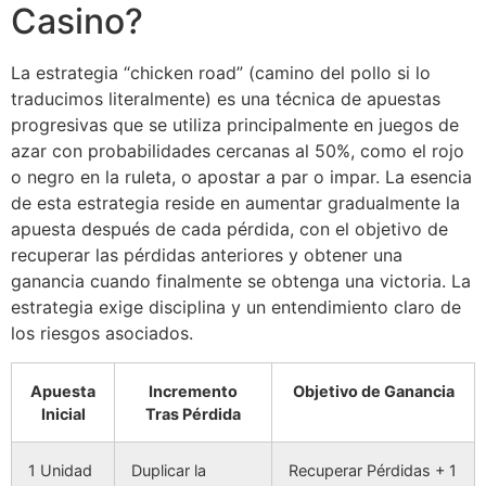
Casino?
La estrategia “chicken road” (camino del pollo si lo
traducimos literalmente) es una técnica de apuestas
progresivas que se utiliza principalmente en juegos de
azar con probabilidades cercanas al 50%, como el rojo
o negro en la ruleta, o apostar a par o impar. La esencia
de esta estrategia reside en aumentar gradualmente la
apuesta después de cada pérdida, con el objetivo de
recuperar las pérdidas anteriores y obtener una
ganancia cuando finalmente se obtenga una victoria. La
estrategia exige disciplina y un entendimiento claro de
los riesgos asociados.
Apuesta
Incremento
Objetivo de Ganancia
Inicial
Tras Pérdida
1 Unidad
Duplicar la
Recuperar Pérdidas + 1