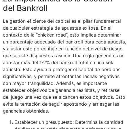
del Bankroll
La gestión eficiente del capital es el pilar fundamental
de cualquier estrategia de apuestas exitosa. En el
contexto de la “chicken road”, esto implica determinar
un porcentaje adecuado del bankroll para cada apuesta,
y ajustar este porcentaje en función del nivel de riesgo
que se esté dispuesto a asumir. Una regla general es no
apostar más del 1-2% del bankroll total en una sola
apuesta. Esto ayuda a proteger el capital de pérdidas
significativas, y permite afrontar las rachas negativas
con mayor tranquilidad. Además, es importante
establecer objetivos de ganancia realistas, y retirarse
del juego una vez que se alcancen estos objetivos. Esto
evita la tentación de seguir apostando y arriesgar las
ganancias obtenidas.
Establecer un presupuesto: Determina la cantidad
de dinero que estás dispuesto a arriesgar y no la