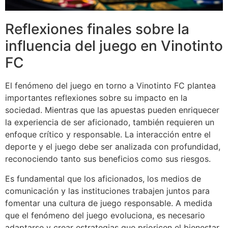
Reflexiones finales sobre la
influencia del juego en Vinotinto
FC
El fenómeno del juego en torno a Vinotinto FC plantea
importantes reflexiones sobre su impacto en la
sociedad. Mientras que las apuestas pueden enriquecer
la experiencia de ser aficionado, también requieren un
enfoque crítico y responsable. La interacción entre el
deporte y el juego debe ser analizada con profundidad,
reconociendo tanto sus beneficios como sus riesgos.
Es fundamental que los aficionados, los medios de
comunicación y las instituciones trabajen juntos para
fomentar una cultura de juego responsable. A medida
que el fenómeno del juego evoluciona, es necesario
adaptarse y crear estrategias que prioricen el bienestar