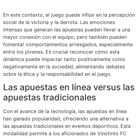
En este contexto, el juego puede influir en la percepción
social de la victoria y la derrota. Las emociones
intensas que generan las apuestas pueden llevar a una
mayor conexión con el equipo, pero también pueden
fomentar comportamientos arriesgados, especialmente
entre los jóvenes. Es crucial reconocer cómo esta
dinámica puede impactar tanto positivamente como
negativamente en la sociedad, alimentando debates
sobre la ética y la responsabilidad en el juego.
Las apuestas en línea versus las
apuestas tradicionales
Con el avance de la tecnología, las apuestas en línea
han ganado popularidad, ofreciendo una alternativa a
las apuestas tradicionales en eventos deportivos. Esta
modalidad permite a los aficionados de Vinotinto FC