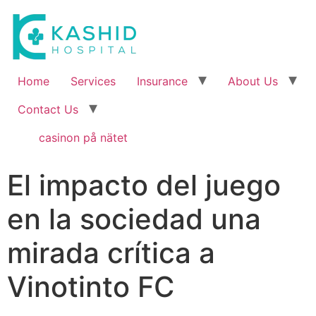
Home
Services
Insurance
About Us
Contact Us
casinon på nätet
El impacto del juego
en la sociedad una
mirada crítica a
Vinotinto FC