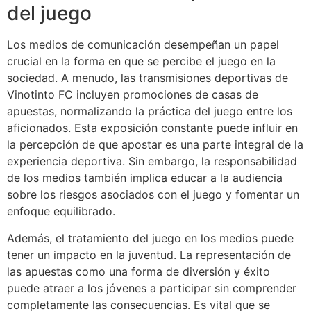
del juego
Los medios de comunicación desempeñan un papel
crucial en la forma en que se percibe el juego en la
sociedad. A menudo, las transmisiones deportivas de
Vinotinto FC incluyen promociones de casas de
apuestas, normalizando la práctica del juego entre los
aficionados. Esta exposición constante puede influir en
la percepción de que apostar es una parte integral de la
experiencia deportiva. Sin embargo, la responsabilidad
de los medios también implica educar a la audiencia
sobre los riesgos asociados con el juego y fomentar un
enfoque equilibrado.
Además, el tratamiento del juego en los medios puede
tener un impacto en la juventud. La representación de
las apuestas como una forma de diversión y éxito
puede atraer a los jóvenes a participar sin comprender
completamente las consecuencias. Es vital que se