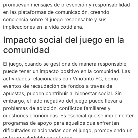
promuevan mensajes de prevención y responsabilidad
en las plataformas de comunicación, creando
conciencia sobre el juego responsable y sus
implicaciones en la vida cotidiana.
Impacto social del juego en la
comunidad
El juego, cuando se gestiona de manera responsable,
puede tener un impacto positivo en la comunidad. Las
actividades relacionadas con Vinotinto FC, como
eventos de recaudación de fondos a través de
apuestas, pueden contribuir al bienestar social. Sin
embargo, el lado negativo del juego puede llevar a
problemas de adicción, conflictos familiares y
cuestiones económicas. Es esencial que se implementen
programas de apoyo para aquellos que enfrentan
dificultades relacionadas con el juego, promoviendo un
entorno saludable para todos.