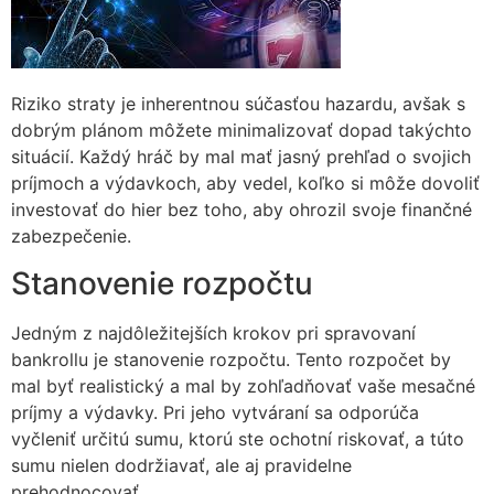
Riziko straty je inherentnou súčasťou hazardu, avšak s
dobrým plánom môžete minimalizovať dopad takýchto
situácií. Každý hráč by mal mať jasný prehľad o svojich
príjmoch a výdavkoch, aby vedel, koľko si môže dovoliť
investovať do hier bez toho, aby ohrozil svoje finančné
zabezpečenie.
Stanovenie rozpočtu
Jedným z najdôležitejších krokov pri spravovaní
bankrollu je stanovenie rozpočtu. Tento rozpočet by
mal byť realistický a mal by zohľadňovať vaše mesačné
príjmy a výdavky. Pri jeho vytváraní sa odporúča
vyčleniť určitú sumu, ktorú ste ochotní riskovať, a túto
sumu nielen dodržiavať, ale aj pravidelne
prehodnocovať.