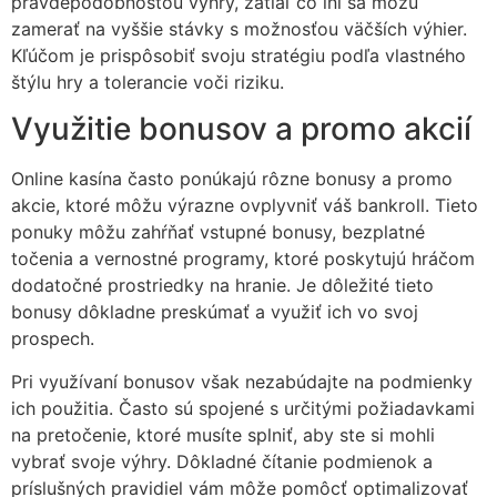
pravdepodobnosťou výhry, zatiaľ čo iní sa môžu
zamerať na vyššie stávky s možnosťou väčších výhier.
Kľúčom je prispôsobiť svoju stratégiu podľa vlastného
štýlu hry a tolerancie voči riziku.
Využitie bonusov a promo akcií
Online kasína často ponúkajú rôzne bonusy a promo
akcie, ktoré môžu výrazne ovplyvniť váš bankroll. Tieto
ponuky môžu zahŕňať vstupné bonusy, bezplatné
točenia a vernostné programy, ktoré poskytujú hráčom
dodatočné prostriedky na hranie. Je dôležité tieto
bonusy dôkladne preskúmať a využiť ich vo svoj
prospech.
Pri využívaní bonusov však nezabúdajte na podmienky
ich použitia. Často sú spojené s určitými požiadavkami
na pretočenie, ktoré musíte splniť, aby ste si mohli
vybrať svoje výhry. Dôkladné čítanie podmienok a
príslušných pravidiel vám môže pomôcť optimalizovať