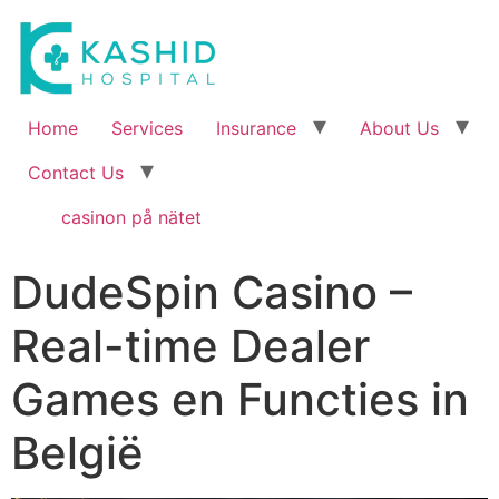
Home
Services
Insurance
About Us
Contact Us
casinon på nätet
DudeSpin Casino –
Real-time Dealer
Games en Functies in
België