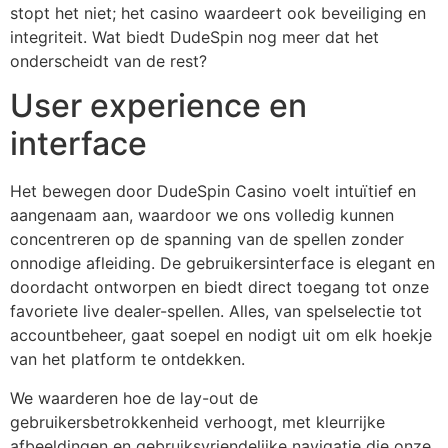
stopt het niet; het casino waardeert ook beveiliging en
integriteit. Wat biedt DudeSpin nog meer dat het
onderscheidt van de rest?
User experience en
interface
Het bewegen door DudeSpin Casino voelt intuïtief en
aangenaam aan, waardoor we ons volledig kunnen
concentreren op de spanning van de spellen zonder
onnodige afleiding. De gebruikersinterface is elegant en
doordacht ontworpen en biedt direct toegang tot onze
favoriete live dealer-spellen. Alles, van spelselectie tot
accountbeheer, gaat soepel en nodigt uit om elk hoekje
van het platform te ontdekken.
We waarderen hoe de lay-out de
gebruikersbetrokkenheid verhoogt, met kleurrijke
afbeeldingen en gebruiksvriendelijke navigatie die onze