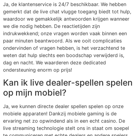
Ja, de klantenservice is 24/7 beschikbaar. We hebben
gemerkt dat de live chat vlugge toegang biedt tot hulp,
waardoor we gemakkelijk antwoorden krijgen wanneer
we die nodig hebben. De reactietijden zijn
indrukwekkend; onze vragen worden vaak binnen een
paar minuten beantwoord. Als we ooit complicaties
ondervinden of vragen hebben, is het verzachtend te
weten dat hulp slechts een boodschap verwijderd is,
dag en nacht. We waarderen deze dedicated
ondersteuning enorm op prijs!
Kan ik live dealer-spellen spelen
op mijn mobiel?
Ja, we kunnen directe dealer spellen spelen op onze
mobiele apparaten! Dankzij mobiele gaming is de
ervaring net zo opwindend als in een echt casino. De
live streaming technologie stelt ons in staat om soepel
te communiceren met echte dealers en andere spelers