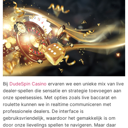
Bij
DudeSpin Casino
ervaren we een unieke mix van live
dealer-spellen die sensatie en strategie toevoegen aan
onze speelsessies. Met opties zoals live baccarat en
roulette kunnen we in realtime communiceren met
professionele dealers. De interface is
gebruiksvriendelijk, waardoor het gemakkelijk is om
door onze lievelings spellen te navigeren. Maar daar